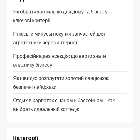
ц
Як обрати коптильню для дому та бізнесу –
і
ключові критерії
я
Плюсы и минусы покупки запчастей для
агротехники через интернет
з
Професійна дезінсекція: що варто знати
а
власнику бізнесу
п
Як швидко розплутати золотий ланцюжок:
и
безпечні лайфхаки
с
Отдых в Карпатах с чаном и бассейном – как
выбрать идеальный коттедж
і
в
Категорії