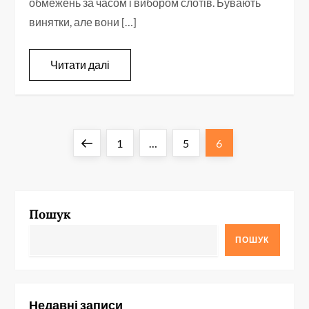
обмежень за часом і вибором слотів. Бувають
винятки, але вони […]
Читати далі
П
Попередня
Сторінка
Сторінка
Сторінка
1
…
5
6
а
сторінка
г
Пошук
і
ПОШУК
н
а
Недавні записи