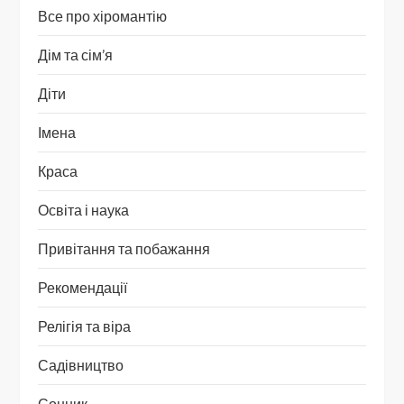
Все про хіромантію
Дім та сім’я
Діти
Імена
Краса
Освіта і наука
Привітання та побажання
Рекомендації
Релігія та віра
Садівництво
Сонник