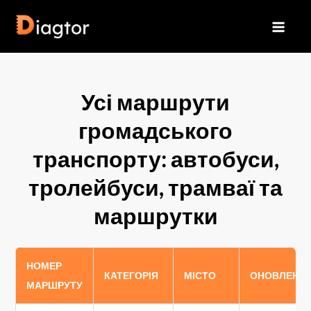
Перейти
до
Diagtor
вмісту
Усі маршрути
громадського
транспорту: автобуси,
тролейбуси, трамваї та
маршрутки
НОМЕР
КАТЕГОРІЯ
МІСТО
ОНОВЛЕНО
МАРШРУТУ