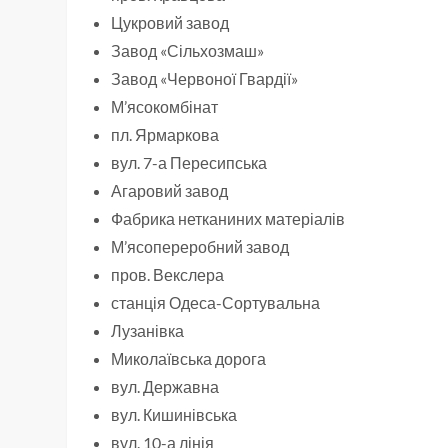
Цукровий завод
Завод «Сільхозмаш»
Завод «Червоної Гвардії»
М’ясокомбінат
пл. Ярмаркова
вул. 7-а Пересипська
Агаровий завод
Фабрика нетканиних матеріалів
М’ясопереробний завод
пров. Векслера
станція Одеса-Сортувальна
Лузанівка
Миколаївська дорога
вул. Державна
вул. Кишинівська
вул. 10-а лінія