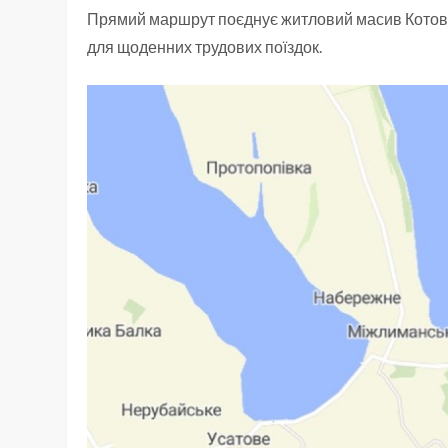
Прямий маршрут поєднує житловий масив Котовс
для щоденних трудових поїздок.