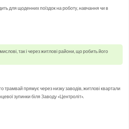
ить для щоденних поїздок на роботу, навчання чи в
слові, так і через житлові райони, що робить його
го трамвай прямує через низку заводів, житлові квартали
нцевої зупинки біля Заводу «Центроліт».