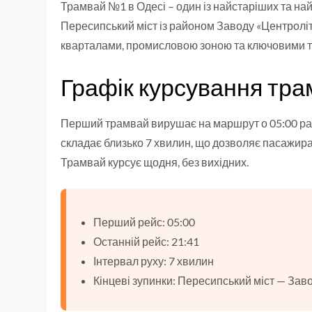
Трамвай №1 в Одесі – один із найстаріших та на
Пересипський міст із районом Заводу «Центролі
кварталами, промисловою зоною та ключовими 
Графік курсування тра
Перший трамвай вирушає на маршрут о 05:00 ранк
складає близько 7 хвилин, що дозволяє пасажирам
Трамвай курсує щодня, без вихідних.
Перший рейс: 05:00
Останній рейс: 21:41
Інтервал руху: 7 хвилин
Кінцеві зупинки: Пересипський міст — Зав