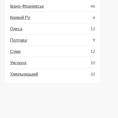
Івано-Франківськ
46
Кривий Ріг
6
Одеса
12
Полтава
9
Суми
12
Ужгород
10
Хмельницький
32