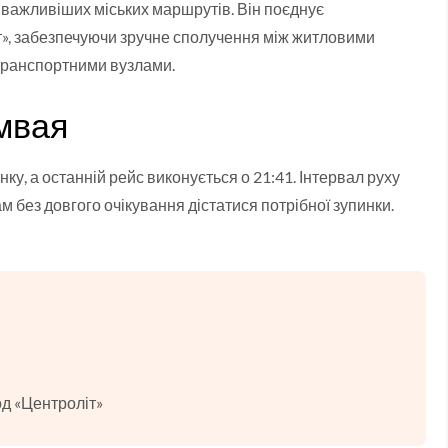
йважливіших міських маршрутів. Він поєднує
т», забезпечуючи зручне сполучення між житловими
транспортними вузлами.
мвая
у, а останній рейс виконується о 21:41. Інтервал руху
 без довгого очікування дістатися потрібної зупинки.
од «Центроліт»