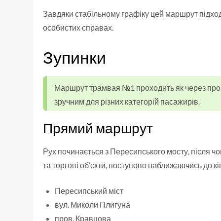
Завдяки стабільному графіку цей маршрут підход
особистих справах.
Зупинки
Маршрут трамвая №1 проходить як через проми
зручним для різних категорій пасажирів.
Прямий маршрут
Рух починається з Пересипського мосту, після чо
та торгові об’єкти, поступово наближаючись до кі
Пересипський міст
вул. Миколи Плигуна
пров. Кравцова