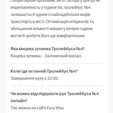
Попри окремі проблеми, як-от затори у центрі чи
переповненість у години пік, тролейбус №4
залишається одним із найнадійніших видів
транспорту в місті. Оптимізація інтервалів та
збільшення кількості машин у вечірні години
могли б зробити його ще комфортнішим.
Яка кінцева зупинка Тролейбуса №4?
Кінцева зупинка – Залізничний вокзал.
Коли їде останній Тролейбус №4?
Завершення руху о 22:20.
Чи можна відслідкувати рух Тролейбуса №4
онлайн?
Так, можна на сайті Easy Way.