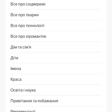
Все про соцмережі
Все про тварин
Все про технології
Все про хіромантію
Дім та сім’я
Діти
Імена
Краса
Освіта і наука
Привітання та побажання
Рекомендації