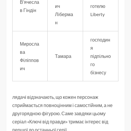
В’ячесла
ич
готелю
в Гіндін
Ліберма
Liberty
н
господин
Миросла
я
ва
Тамара
підпільно
Філіппов
го
ич
бізнесу
лядачі відзначають, що кожен персонаж
сприймається повноцінним і самостійним, а не
другорядною фігурою. Саме завдяки цьому
серіал «Ключі від правди» тримає інтерес від
першої до останньої серії.