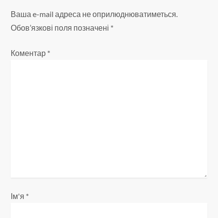
а
Ваша e-mail адреса не оприлюднюватиметься.
ц
Обов’язкові поля позначені
*
і
Коментар
*
я
з
а
п
и
с
і
Ім'я
*
в