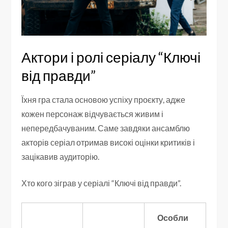
Актори і ролі серіалу “Ключі
від правди”
Їхня гра стала основою успіху проєкту, адже
кожен персонаж відчувається живим і
непередбачуваним. Саме завдяки ансамблю
акторів серіал отримав високі оцінки критиків і
зацікавив аудиторію.
Хто кого зіграв у серіалі “Ключі від правди”.
Особли