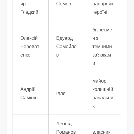
ир
Семен
напарник
Гладкий
героїні
бізнесме
Олексій
Едуард
н з
Череват
Самойло
темними
енко
в
зв’язкам
и
майор,
Андрій
колишній
Ілля
Самінін
начальни
к
Леонід
Романов
власник