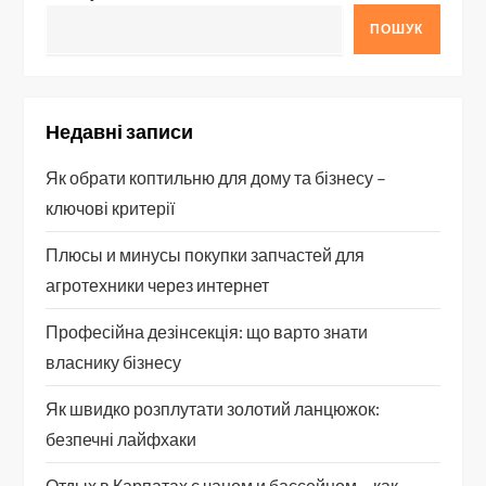
ПОШУК
Недавні записи
Як обрати коптильню для дому та бізнесу –
ключові критерії
Плюсы и минусы покупки запчастей для
агротехники через интернет
Професійна дезінсекція: що варто знати
власнику бізнесу
Як швидко розплутати золотий ланцюжок:
безпечні лайфхаки
Отдых в Карпатах с чаном и бассейном – как