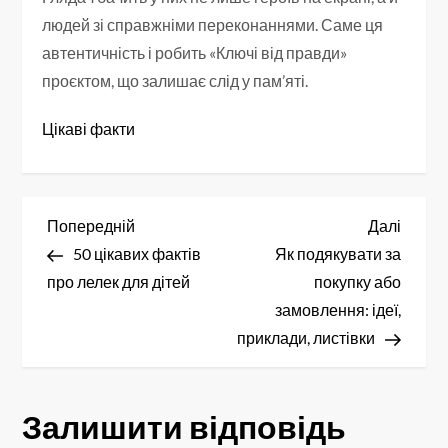
людей зі справжніми переконаннями. Саме ця
автентичність і робить «Ключі від правди»
проєктом, що залишає слід у пам’яті.
Цікаві факти
Н
Попередній
Насту
Попередній
Далі
запис
запис
50 цікавих фактів
Як подякувати за
а
про лелек для дітей
покупку або
в
замовлення: ідеї,
приклади, листівки
і
г
Залишити відповідь