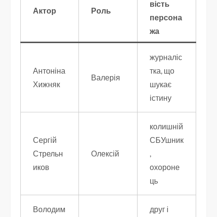
вість
Актор
Роль
персона
жа
журналіс
Антоніна
тка, що
Валерія
Хижняк
шукає
істину
колишній
Сергій
СБУшник
Стрельн
Олексій
,
иков
охороне
ць
Володим
друг і