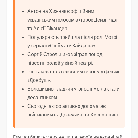
Антоніна Хижняк є офіційним
українським голосом акторок Дейзі Рідлі
та Алісії Вікандер.
Популярність прийшла після ролі Мотрі
у серіалі «Спіймати Кайдаша».
Сергій Стрельников зіграв понад
півсотні ролей у кіно й театрі.
Він також став головним героєм у фільмі
«Довбуш».
Володимир Гладкий у юності мріяв стати
десантником.
Сьогодні актор активно допомагає
військовим на Донеччині та Херсонщині.
Глядач бачить у них не лише героїв на екрані, а й