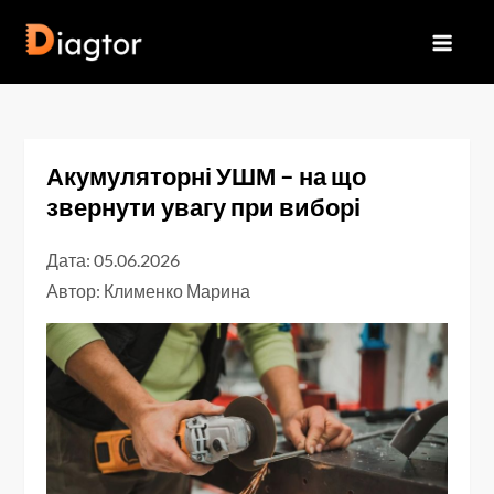
Перейти
до
Diagtor
вмісту
Акумуляторні УШМ – на що
звернути увагу при виборі
Дата: 05.06.2026
Автор:
Клименко Марина