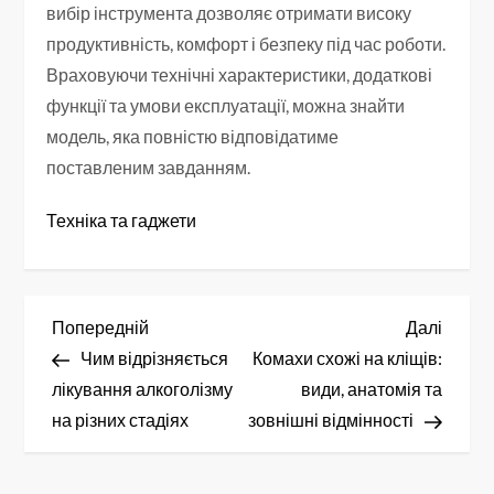
вибір інструмента дозволяє отримати високу
продуктивність, комфорт і безпеку під час роботи.
Враховуючи технічні характеристики, додаткові
функції та умови експлуатації, можна знайти
модель, яка повністю відповідатиме
поставленим завданням.
Техніка та гаджети
Н
Попередній
Насту
Попередній
Далі
запис
запис
Чим відрізняється
Комахи схожі на кліщів:
а
лікування алкоголізму
види, анатомія та
в
на різних стадіях
зовнішні відмінності
і