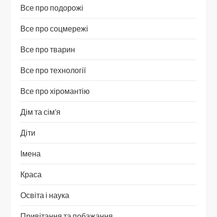
Все про подорожі
Все про соцмережі
Все про тварин
Все про технології
Все про хіромантію
Дім та сім’я
Діти
Імена
Краса
Освіта і наука
Привітання та побажання