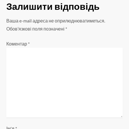
Залишити відповідь
г
а
Ваша e-mail адреса не оприлюднюватиметься.
Обов’язкові поля позначені
*
ц
Коментар
*
і
я
з
а
п
и
с
Ім'я
*