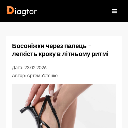
Перейти
до
Diagtor
вмісту
Босоніжки через палець –
легкість кроку в літньому ритмі
Дата: 23.02.2026
Автор:
Артем Устенко