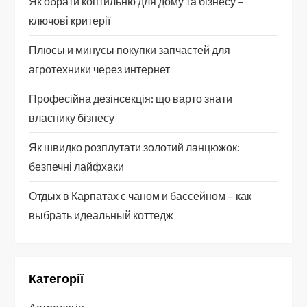
Як обрати коптильню для дому та бізнесу –
ключові критерії
Плюсы и минусы покупки запчастей для
агротехники через интернет
Професійна дезінсекція: що варто знати
власнику бізнесу
Як швидко розплутати золотий ланцюжок:
безпечні лайфхаки
Отдых в Карпатах с чаном и бассейном – как
выбрать идеальный коттедж
Категорії