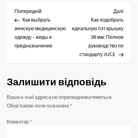
Н
Попередній
Насту
Попередній
Далі
запис
запис
Как выбрать
Как подобрать
а
женскую медицинскую
идеальную пэт крышку
в
одежду – виды и
38 мм: Полное
предназначение
руководство по
і
стандарту JUCE
г
а
Залишити відповідь
ц
Ваша e-mail адреса не оприлюднюватиметься.
і
Обов’язкові поля позначені
*
я
Коментар
*
з