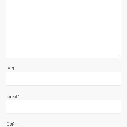
а
п
и
с
і
Ім'я
*
в
Email
*
Сайт