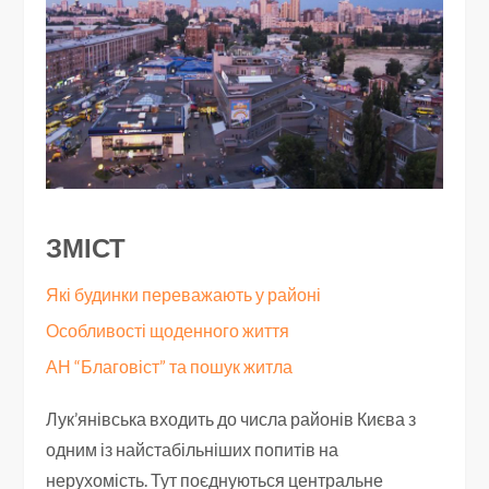
ЗМІСТ
Які будинки переважають у районі
Особливості щоденного життя
АН “Благовіст” та пошук житла
Лук’янівська входить до числа районів Києва з
одним із найстабільніших попитів на
нерухомість. Тут поєднуються центральне