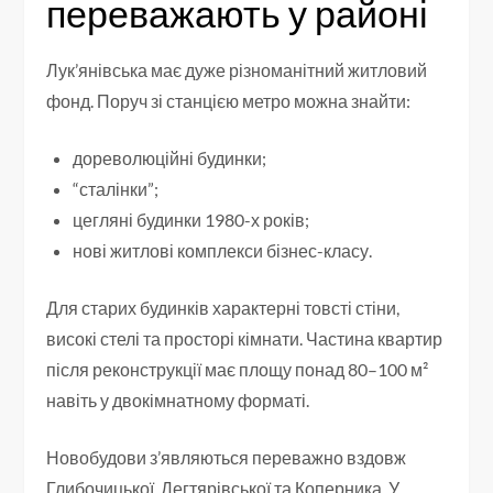
переважають у районі
Лук’янівська має дуже різноманітний житловий
фонд. Поруч зі станцією метро можна знайти:
дореволюційні будинки;
“сталінки”;
цегляні будинки 1980-х років;
нові житлові комплекси бізнес-класу.
Для старих будинків характерні товсті стіни,
високі стелі та просторі кімнати. Частина квартир
після реконструкції має площу понад 80–100 м²
навіть у двокімнатному форматі.
Новобудови з’являються переважно вздовж
Глибочицької, Дегтярівської та Коперника. У