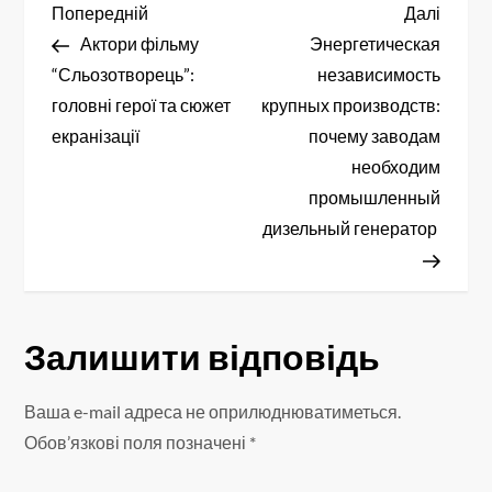
Н
Попередній
Насту
Попередній
Далі
запис
запис
Актори фільму
Энергетическая
а
“Сльозотворець”:
независимость
в
головні герої та сюжет
крупных производств:
екранізації
почему заводам
і
необходим
промышленный
г
дизельный генератор
а
ц
Залишити відповідь
і
я
Ваша e-mail адреса не оприлюднюватиметься.
Обов’язкові поля позначені
*
з