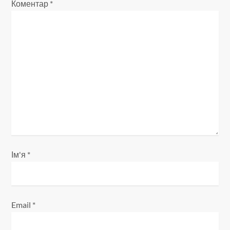
а
Коментар
*
п
и
с
і
в
Ім'я
*
Email
*