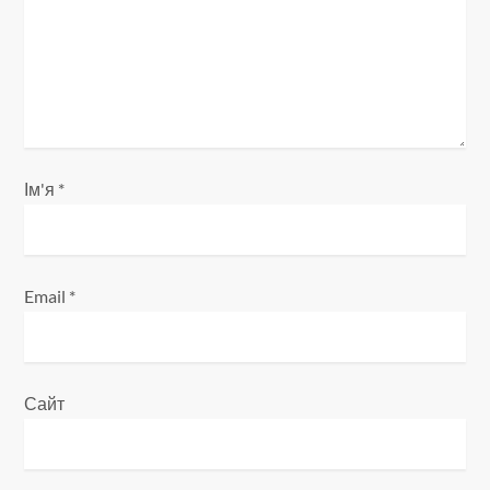
п
и
с
і
Ім'я
*
в
Email
*
Сайт