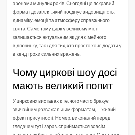
аренами минулих років. Сьогодні це яскравий
формат дозвілля, який поєднує видовищність,
динаміку, емоції та атмосферу справжнього
свята. Саме тому цирк у великому місті
залишається актуальним як для сімейного
відпочинку, так і для тих, хто просто хоче додати у
вікенд трохи сильних вражень.
Чому циркові шоу досі
мають великий попит
У циркових виставах є те, чого часто бракує
звичайним розважальним форматам, — живий
ефект присутності. Номер, виконаний перед
глядачем тут і зараз, сприймається зовсім
інакше, ніж будь-який запис на екрані. Саме тому