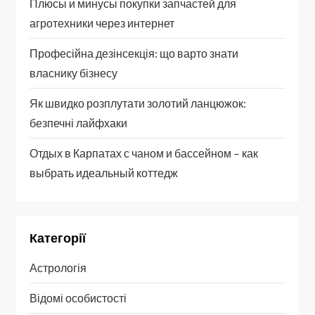
Плюсы и минусы покупки запчастей для
агротехники через интернет
Професійна дезінсекція: що варто знати
власнику бізнесу
Як швидко розплутати золотий ланцюжок:
безпечні лайфхаки
Отдых в Карпатах с чаном и бассейном – как
выбрать идеальный коттедж
Категорії
Астрологія
Відомі особистості