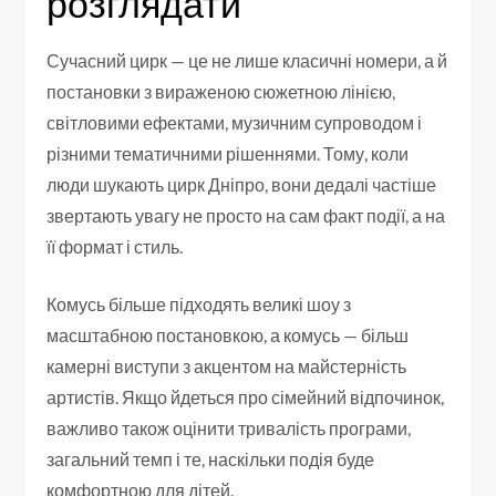
розглядати
Сучасний цирк — це не лише класичні номери, а й
постановки з вираженою сюжетною лінією,
світловими ефектами, музичним супроводом і
різними тематичними рішеннями. Тому, коли
люди шукають цирк Дніпро, вони дедалі частіше
звертають увагу не просто на сам факт події, а на
її формат і стиль.
Комусь більше підходять великі шоу з
масштабною постановкою, а комусь — більш
камерні виступи з акцентом на майстерність
артистів. Якщо йдеться про сімейний відпочинок,
важливо також оцінити тривалість програми,
загальний темп і те, наскільки подія буде
комфортною для дітей.