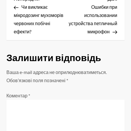
Н
запис
запис
Чи викликає
Ошибки при
а
мікродозинг мухоморів
использовании
в
червоних побічні
устройства петличный
ефекти?
микрофон
і
г
Залишити відповідь
а
Ваша e-mail адреса не оприлюднюватиметься.
ц
Обов’язкові поля позначені
*
і
Коментар
*
я
з
а