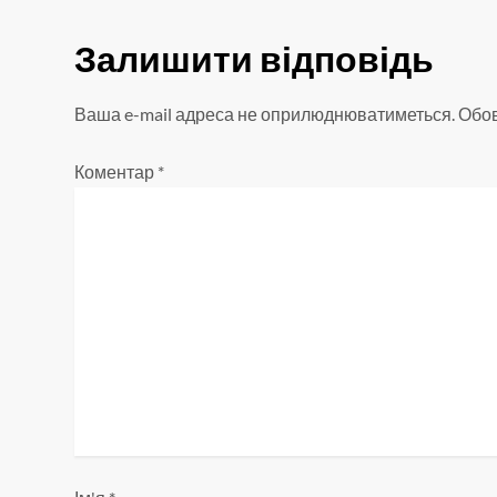
в
і
Залишити відповідь
г
Ваша e-mail адреса не оприлюднюватиметься.
Обов
а
Коментар
*
ц
і
я
з
а
п
и