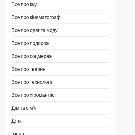
Все про їжу
Все про кінематограф
Все про одяг та моду
Все про подорожі
Все про соцмережі
Все про тварин
Все про технології
Все про хіромантію
Дім та сім’я
Діти
Імена