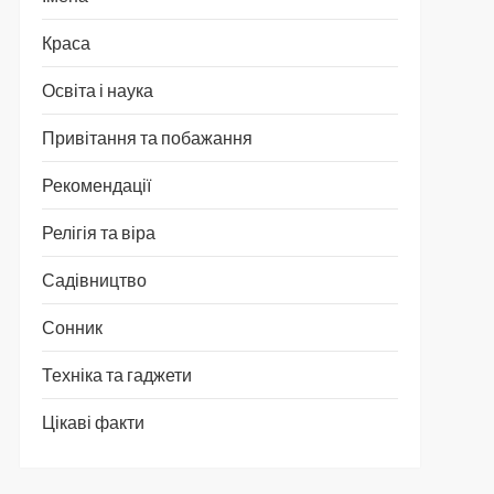
Краса
Освіта і наука
Привітання та побажання
Рекомендації
Релігія та віра
Садівництво
Сонник
Техніка та гаджети
Цікаві факти