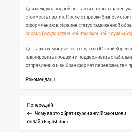
Для международной поставки важно заранее указ
стоимость партии. После отправки бизнесу стоит
оформления: в Украине статус таможенной обра
сервис Государственной таможенной службы У
Доставка коммерческого груза из Южной Кореи 
планировать продажи и поддерживать стабильны
отправлению и выбран формат перевозки, тем пр
Рекомендації
Н
Попередній
Попередній
запис
Чому варто обрати курси англійської мови
а
онлайн Englishdom