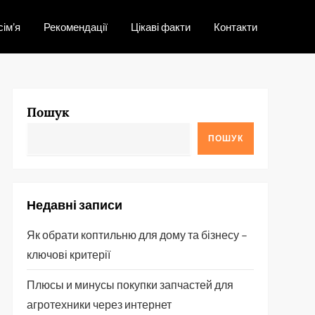
сім’я
Рекомендації
Цікаві факти
Контакти
Пошук
ПОШУК
Недавні записи
Як обрати коптильню для дому та бізнесу –
ключові критерії
Плюсы и минусы покупки запчастей для
агротехники через интернет