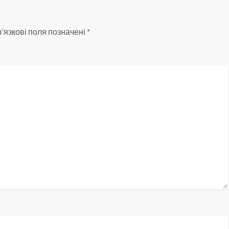
’язкові поля позначені
*