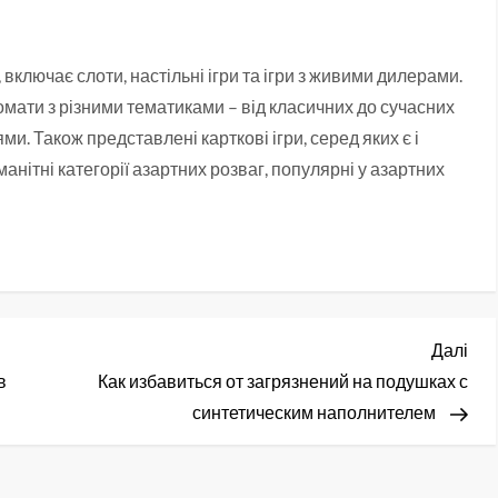
 включає слоти, настільні ігри та ігри з живими дилерами.
омати з різними тематиками – від класичних до сучасних
ми. Також представлені карткові ігри, серед яких є і
анітні категорії азартних розваг, популярні у азартних
Нас
Далі
зап
в
Как избавиться от загрязнений на подушках с
синтетическим наполнителем