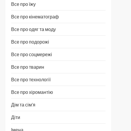
Все про їжу
Все про кінематограф
Все про одяг та моду
Все про подорожі
Все про соцмережі
Все про тварин
Все про технології
Все про хіромантію
Дім та сім’я
Діти
Імена