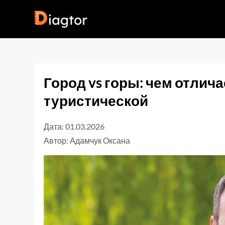
Перейти
до
Diagtor
вмісту
Город vs горы: чем отлич
туристической
Дата: 01.03.2026
Автор:
Адамчук Оксана