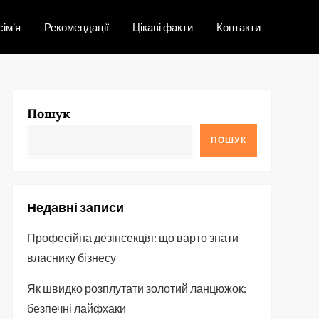
сім’я
Рекомендації
Цікаві факти
Контакти
Пошук
ПОШУК
Недавні записи
Професійна дезінсекція: що варто знати
власнику бізнесу
Як швидко розплутати золотий ланцюжок:
безпечні лайфхаки