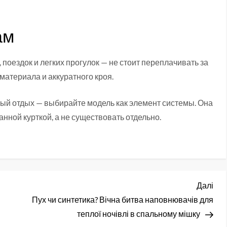
ам
поездок и легких прогулок — не стоит переплачивать за
материала и аккуратного кроя.
ный отдых — выбирайте модель как элемент системы. Она
нной курткой, а не существовать отдельно.
Нас
Далі
зап
Пух чи синтетика? Вічна битва наповнювачів для
теплої ночівлі в спальному мішку