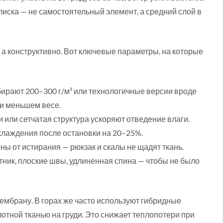
лиска — не самостоятельный элемент, а средний слой в
 а конструктивно. Вот ключевые параметры, на которые
бирают 200–300 г/м² или технологичные версии вроде
ри меньшем весе.
или сетчатая структура ускоряют отведение влаги.
лаждения после остановки на 20–25%.
ны от истирания — рюкзак и скалы не щадят ткань.
тник, плоские швы, удлиненная спина — чтобы не было
ембрану. В горах же часто используют гибридные
отной тканью на груди. Это снижает теплопотери при