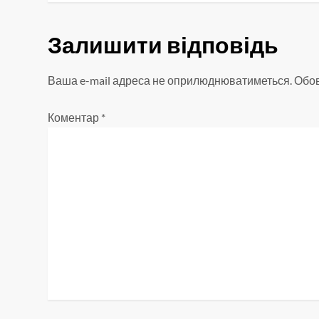
в
і
Залишити відповідь
г
Ваша e-mail адреса не оприлюднюватиметься.
Обов
а
Коментар
*
ц
і
я
з
а
п