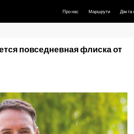
Про нас
Маршрути
Дім та 
ается повседневная флиска от