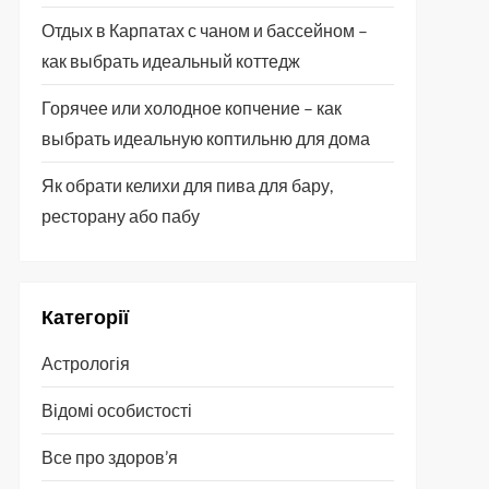
Отдых в Карпатах с чаном и бассейном –
как выбрать идеальный коттедж
Горячее или холодное копчение – как
выбрать идеальную коптильню для дома
Як обрати келихи для пива для бару,
ресторану або пабу
Категорії
Астрологія
Відомі особистості
Все про здоров’я