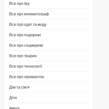
Все про їжу
Все про кінематограф
Все про одяг та моду
Все про подорожі
Все про соцмережі
Все про тварин
Все про технології
Все про хіромантію
Дім та сім’я
Діти
Імена