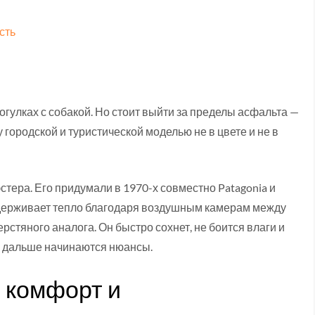
сть
рогулках с собакой. Но стоит выйти за пределы асфальта —
городской и туристической моделью не в цвете и не в
стера. Его придумали в 1970-х совместно Patagonia и
 удерживает тепло благодаря воздушным камерам между
стяного аналога. Он быстро сохнет, не боится влаги и
о дальше начинаются нюансы.
 комфорт и