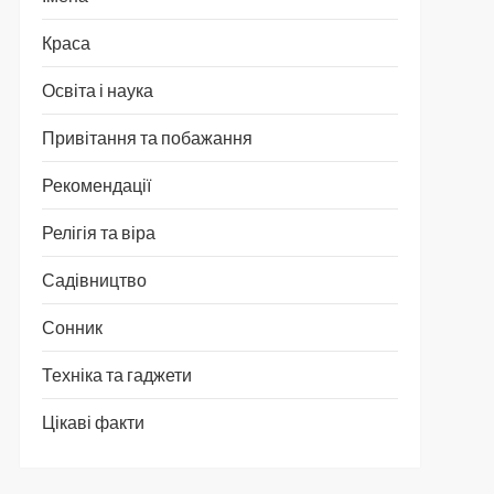
Краса
Освіта і наука
Привітання та побажання
Рекомендації
Релігія та віра
Садівництво
Сонник
Техніка та гаджети
Цікаві факти