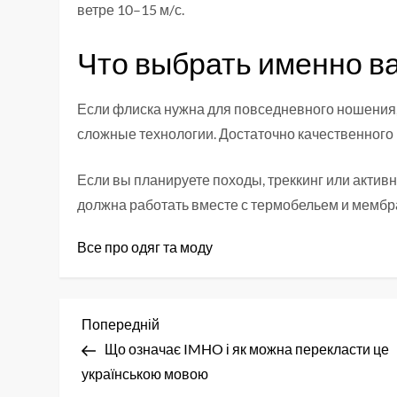
ветре 10–15 м/с.
Что выбрать именно в
Если флиска нужна для повседневного ношения, 
сложные технологии. Достаточно качественного 
Если вы планируете походы, треккинг или актив
должна работать вместе с термобельем и мембра
Все про одяг та моду
Н
Попередній
Попередній
запис
Що означає IMHO і як можна перекласти це
а
українською мовою