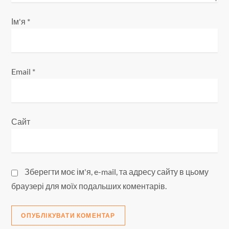
в
Ім'я
*
Email
*
Сайт
Зберегти моє ім'я, e-mail, та адресу сайту в цьому
браузері для моїх подальших коментарів.