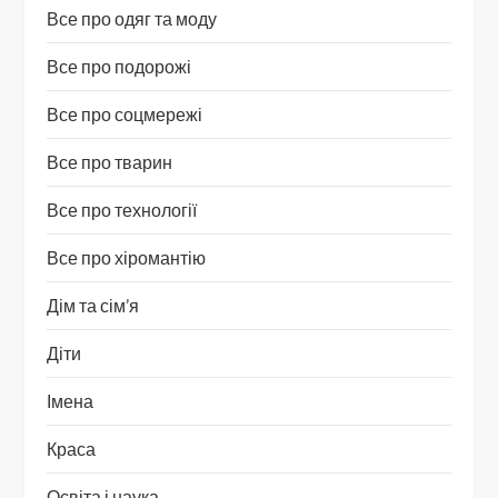
Все про одяг та моду
Все про подорожі
Все про соцмережі
Все про тварин
Все про технології
Все про хіромантію
Дім та сім’я
Діти
Імена
Краса
Освіта і наука