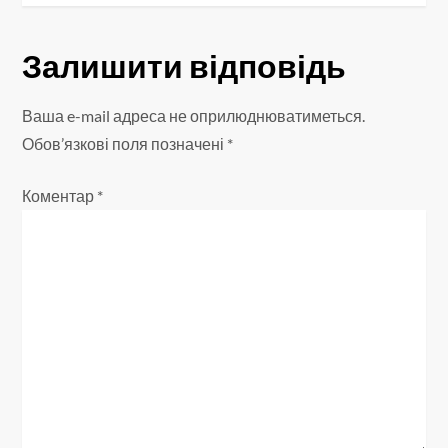
а
Залишити відповідь
ц
і
Ваша e-mail адреса не оприлюднюватиметься.
Обов’язкові поля позначені
*
я
Коментар
*
з
а
п
и
с
і