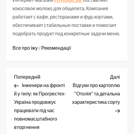
кокосовое молоко для общепита. Компания
работает с кафе, ресторанами и фуд-кортами,
обеспечивает стабильные поставки и помогает
подобрать продукт под конкретные задачи меню.
Все про їжу
/
Рекомендації
Н
Попередній
Насту
Попередній
Далі
запис
запис
Інженери на фронті
Відгуки про картоплю
а
й у тилу: як Прогрестех-
“Отолія” та детальна
в
Україна продовжує
характеристика сорту
працювати під час
і
повномасштабного
вторгнення
г