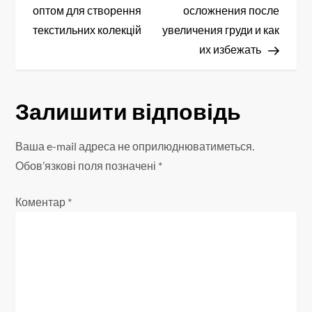
а
оптом для створення
осложнения после
в
текстильних колекцій
увеличения груди и как
их избежать
і
г
Залишити відповідь
а
Ваша e-mail адреса не оприлюднюватиметься.
ц
Обов’язкові поля позначені
*
і
Коментар
*
я
з
а