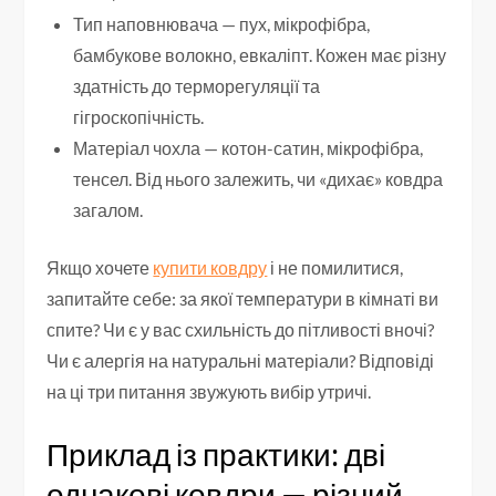
Тип наповнювача — пух, мікрофібра,
бамбукове волокно, евкаліпт. Кожен має різну
здатність до терморегуляції та
гігроскопічність.
Матеріал чохла — котон-сатин, мікрофібра,
тенсел. Від нього залежить, чи «дихає» ковдра
загалом.
Якщо хочете
купити ковдру
і не помилитися,
запитайте себе: за якої температури в кімнаті ви
спите? Чи є у вас схильність до пітливості вночі?
Чи є алергія на натуральні матеріали? Відповіді
на ці три питання звужують вибір утричі.
Приклад із практики: дві
однакові ковдри — різний