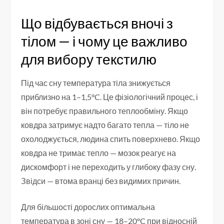
Що відбувається вночі з
тілом — і чому це важливо
для вибору текстилю
Під час сну температура тіла знижується
приблизно на 1–1,5°C. Це фізіологічний процес, і
він потребує правильного теплообміну. Якщо
ковдра затримує надто багато тепла — тіло не
охолоджується, людина спить поверхнево. Якщо
ковдра не тримає тепло — мозок реагує на
дискомфорт і не переходить у глибоку фазу сну.
Звідси — втома вранці без видимих причин.
Для більшості дорослих оптимальна
температура в зоні сну — 18–20°C при відносній