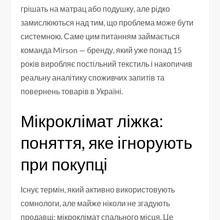
грішать на матрац або подушку, але рідко
замислюються над тим, що проблема може бути
системною. Саме цим питанням займається
команда Mirson — бренду, який уже понад 15
років виробляє постільний текстиль і накопичив
реальну аналітику споживчих запитів та
повернень товарів в Україні.
Мікроклімат ліжка:
поняття, яке ігнорують
при покупці
Існує термін, який активно використовують
сомнологи, але майже ніколи не згадують
продавці: мікроклімат спального місця. Це