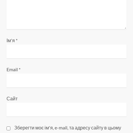
п
и
с
і
Ім'я
*
в
Email
*
Сайт
Зберегти моє ім'я, e-mail, та адресу сайту в цьому