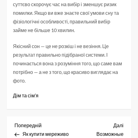
суттєво скорочує час на вибір і зменшує ризик
помилки. Якщо ви вже знаєте свої умови сну та
фізіологічні особливості, правильний вибір
займе не більше 10 хвилин.
Якісний сон — це не розкіш і не везіння. Це
результат правильно підібраної системи. І
починається вона з розуміння того, що саме вам
потрібно — а не з того, що красиво виглядає на
фото.
Дім та сім’я
Н
Попередній
Насту
Попередній
Далі
запис
запис
Як купити мереживо
Возможные