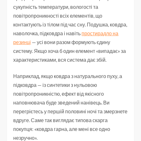
сукупність температури, вологості та
повітропроникності всіх елементів, що
контактують із тілом під час сну. Подушка, ковдра,
наволочка, підковдра і навіть
простирадло на
резинці
— усі вони разом формують єдину
систему. Якщо хоча б один елемент «випадає» за
характеристиками, вся система дає збій.
Наприклад, якщо ковдра з натурального пуху, а
підковдра — із синтетики з нульовою
повітропроникністю, ефект від якісного
наповнювача буде зведений нанівець. Ви
перегрієтесь у першій половині ночі та змерзнете
вдруге. Саме так виглядає типова скарга
покупця: «ковдра гарна, але мені все одно
незручно».