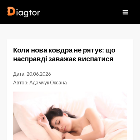
Перейти
до
Diagtor
вмісту
Коли нова ковдра не рятує: що
насправді заважає виспатися
Дата: 20.06.2026
Автор:
Адамчук Оксана