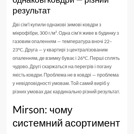
результат
Дві сім’ї купили однакові зимові ковдри з
мікрофібри, 300 г/м². Одна сім’я живе в будинку з
газовим опаленням — температура вночі 22–
23°C. Друга — у квартирі з централізованим
опаленням, де взимку буває і 26°C. Перші сплять
чудово. Другі скаржаться на перегрів і погану
якість ковдри. Проблема не в ковдрі — проблема
у невідповідності умовам. Той самий виріб у
різних умовах дає кардинально різний результат.
Mirson: чому
системний асортимент