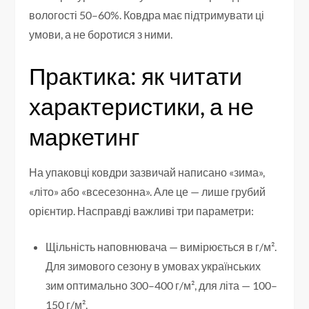
вологості 50–60%. Ковдра має підтримувати ці
умови, а не боротися з ними.
Практика: як читати
характеристики, а не
маркетинг
На упаковці ковдри зазвичай написано «зима»,
«літо» або «всесезонна». Але це — лише грубий
орієнтир. Насправді важливі три параметри:
Щільність наповнювача — вимірюється в г/м².
Для зимового сезону в умовах українських
зим оптимально 300–400 г/м², для літа — 100–
150 г/м².