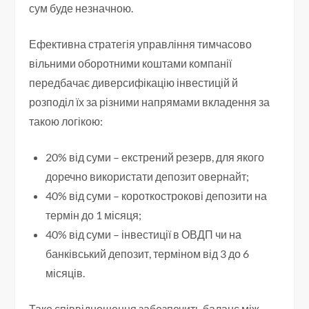
сум буде незначною.
Ефективна стратегія управління тимчасово
вільними оборотними коштами компанії
передбачає диверсифікацію інвестицій й
розподіл їх за різними напрямами вкладення за
такою логікою:
20% від суми – екстрений резерв, для якого
доречно використати депозит овернайт;
40% від суми – короткострокові депозити на
термін до 1 місяця;
40% від суми – інвестиції в ОВДП чи на
банківський депозит, терміном від 3 до 6
місяців.
Таке співвідношення забезпечить баланс між