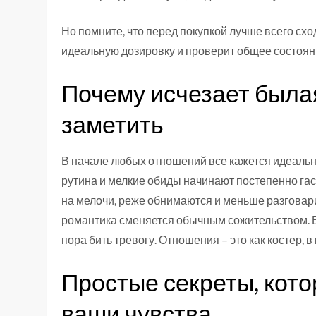
Но помните, что перед покупкой лучше всего схо
идеальную дозировку и проверит общее состоян
Почему исчезает былая
заметить
В начале любых отношений все кажется идеальны
рутина и мелкие обиды начинают постепенно га
на мелочи, реже обнимаются и меньше разговари
романтика сменяется обычным сожительством. Е
пора бить тревогу. Отношения – это как костер,
Простые секреты, кото
ваши чувства