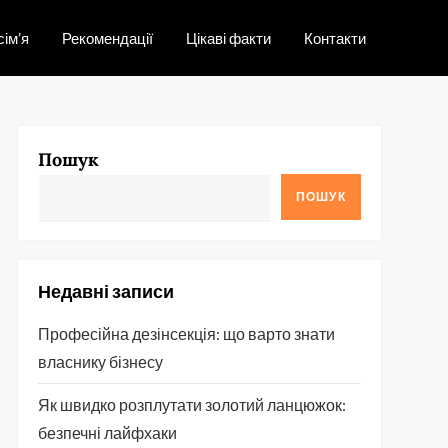
сім’я
Рекомендації
Цікаві факти
Контакти
Пошук
ПОШУК
Недавні записи
Професійна дезінсекція: що варто знати
власнику бізнесу
Як швидко розплутати золотий ланцюжок:
безпечні лайфхаки