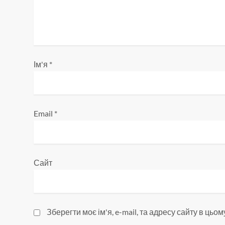
а
п
и
с
Ім'я
*
і
в
Email
*
Сайт
Зберегти моє ім'я, e-mail, та адресу сайту в ць