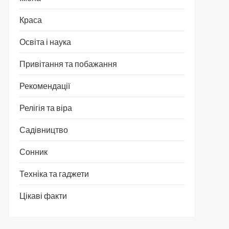
Краса
Освіта і наука
Привітання та побажання
Рекомендації
Релігія та віра
Садівництво
Сонник
Техніка та гаджети
Цікаві факти