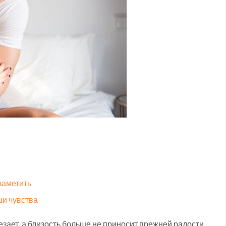
заметить
ши чувства
чезает, а близость больше не приносит прежней радости.