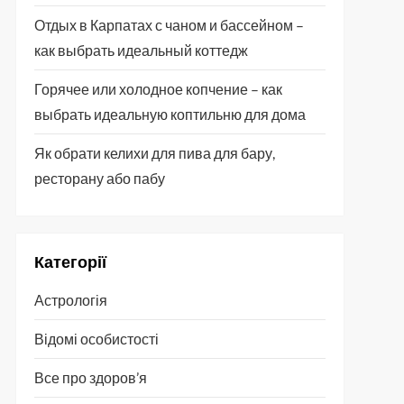
Отдых в Карпатах с чаном и бассейном –
как выбрать идеальный коттедж
Горячее или холодное копчение – как
выбрать идеальную коптильню для дома
Як обрати келихи для пива для бару,
ресторану або пабу
Категорії
Астрологія
Відомі особистості
Все про здоров’я