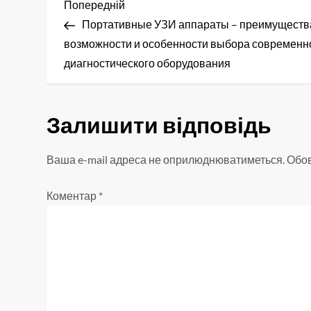
Н
Попередній
Попередній
запис
Портативные УЗИ аппараты – преимуществ
а
возможности и особенности выбора современн
в
диагностического оборудования
і
Залишити відповідь
г
а
Ваша e-mail адреса не оприлюднюватиметься.
Обов
ц
Коментар
*
і
я
з