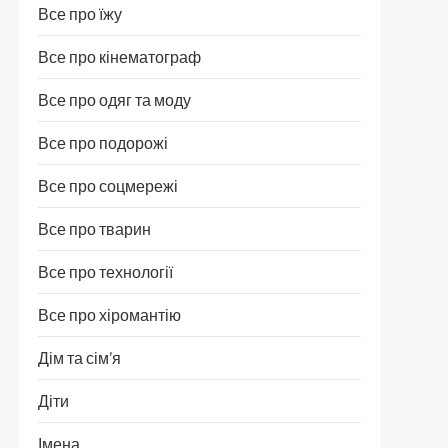
Все про їжу
Все про кінематограф
Все про одяг та моду
Все про подорожі
Все про соцмережі
Все про тварин
Все про технології
Все про хіромантію
Дім та сім’я
Діти
Імена