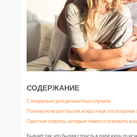
СОДЕРЖАНИЕ
Специально для деликатных случаев
Почему исчезает былая искра и как это вовремя 
Простые секреты, которые помогут освежить ва
Бывает так, что былая страсть в паре куда-то ис