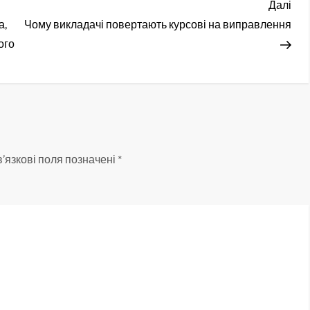
Нас
Далі
зап
а,
Чому викладачі повертають курсові на виправлення
ого
’язкові поля позначені
*