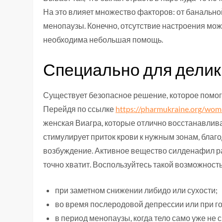
На это влияет множество факторов: от банально
менопаузы. Конечно, отсутствие настроения можн
необходима небольшая помощь.
Специально для дели
Существует безопасное решение, которое помога
Перейдя по ссылке
https://pharmukraine.org/wom
женская Виагра, которые отлично восстанавлив
стимулирует приток крови к нужным зонам, благ
возбуждение. Активное вещество силденафил раб
точно хватит. Воспользуйтесь такой возможность
при заметном снижении либидо или сухости;
во время послеродовой депрессии или при 
в период менопаузы, когда тело само уже не 