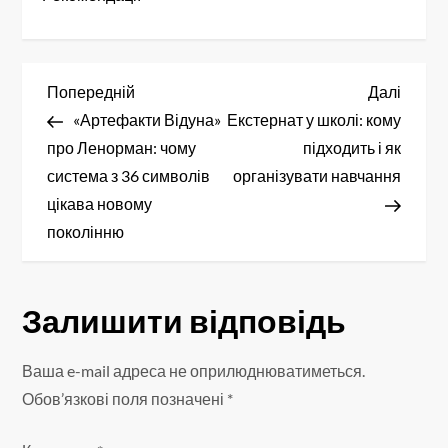
Н
Попередній
Насту
Попередній
Далі
запис
запис
«Артефакти Відуна»
Екстернат у школі: кому
а
про Ленорман: чому
підходить і як
в
система з 36 символів
організувати навчання
цікава новому
і
поколінню
г
а
Залишити відповідь
ц
Ваша e-mail адреса не оприлюднюватиметься.
і
Обов’язкові поля позначені
*