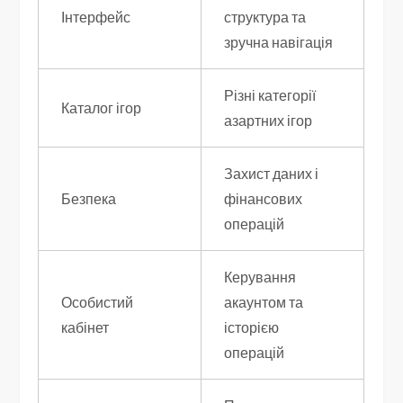
Інтерфейс
структура та
зручна навігація
Різні категорії
Каталог ігор
азартних ігор
Захист даних і
Безпека
фінансових
операцій
Керування
Особистий
акаунтом та
кабінет
історією
операцій