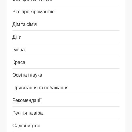
Все про хіромантію
Дім та сім’я
Діти
Імена
Краса
Освіта і наука
Привітання та побажання
Рекомендації
Релігія та віра
Садівництво