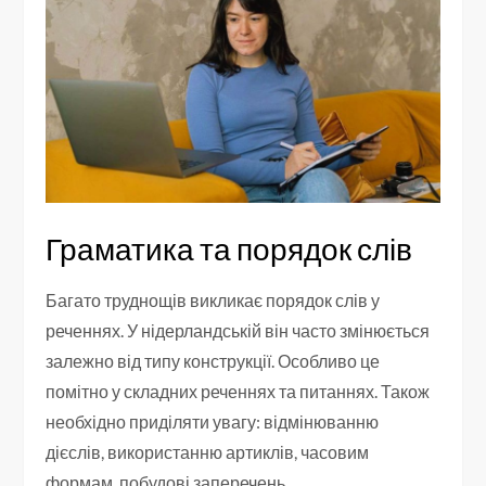
Граматика та порядок слів
Багато труднощів викликає порядок слів у
реченнях. У нідерландській він часто змінюється
залежно від типу конструкції. Особливо це
помітно у складних реченнях та питаннях. Також
необхідно приділяти увагу: відмінюванню
дієслів, використанню артиклів, часовим
формам, побудові заперечень.