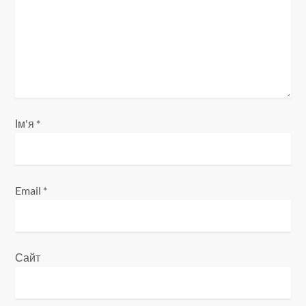
п
и
с
і
Ім'я
*
в
Email
*
Сайт