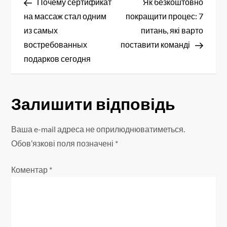
запис
запис
Почему сертификат
Як безкоштовно
а
на массаж стал одним
покращити процес: 7
в
из самых
питань, які варто
востребованных
поставити команді
і
подарков сегодня
г
а
Залишити відповідь
ц
Ваша e-mail адреса не оприлюднюватиметься.
і
Обов’язкові поля позначені
*
я
Коментар
*
з
а