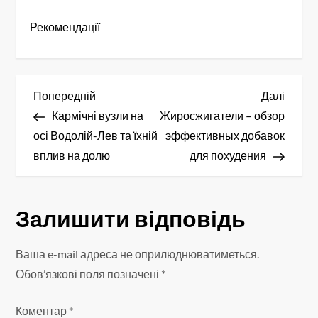
Рекомендації
Н
Попередній
Насту
Попередній
Далі
запис
запис
Кармічні вузли на
Жиросжигатели – обзор
а
осі Водолій-Лев та їхній
эффективных добавок
в
вплив на долю
для похудения
і
Залишити відповідь
г
а
Ваша e-mail адреса не оприлюднюватиметься.
Обов’язкові поля позначені
*
ц
Коментар
*