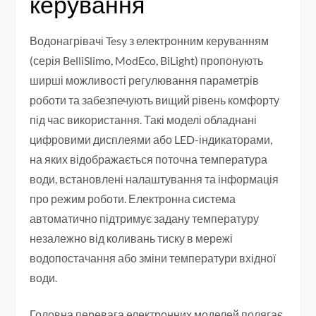
керування
Водонагрівачі Tesy з електронним керуванням
(серія BelliSlimo, ModEco, BiLight) пропонують
ширші можливості регулювання параметрів
роботи та забезпечують вищий рівень комфорту
під час використання. Такі моделі обладнані
цифровими дисплеями або LED-індикаторами,
на яких відображається поточна температура
води, встановлені налаштування та інформація
про режим роботи. Електронна система
автоматично підтримує задану температуру
незалежно від коливань тиску в мережі
водопостачання або зміни температури вхідної
води.
Головна перевага електронних моделей полягає