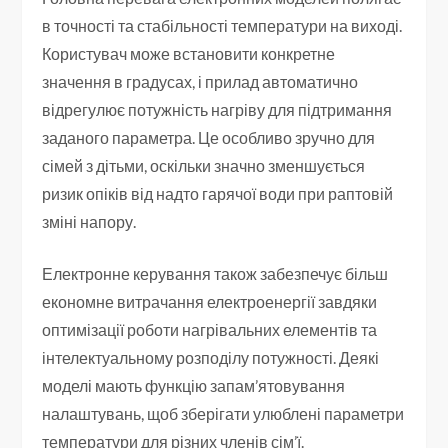
в точності та стабільності температури на виході.
Користувач може встановити конкретне
значення в градусах, і прилад автоматично
відрегулює потужність нагріву для підтримання
заданого параметра. Це особливо зручно для
сімей з дітьми, оскільки значно зменшується
ризик опіків від надто гарячої води при раптовій
зміні напору.
Електронне керування також забезпечує більш
економне витрачання електроенергії завдяки
оптимізації роботи нагрівальних елементів та
інтелектуальному розподілу потужності. Деякі
моделі мають функцію запам’ятовування
налаштувань, щоб зберігати улюблені параметри
температури для різних членів сім’ї.