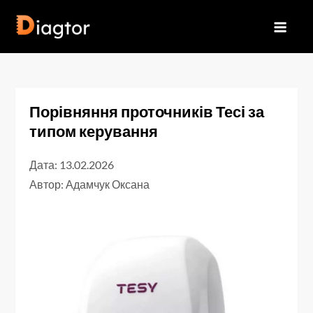
Перейти
до
Diagtor
вмісту
Порівняння проточників Тесі за
типом керування
Дата: 13.02.2026
Автор:
Адамчук Оксана