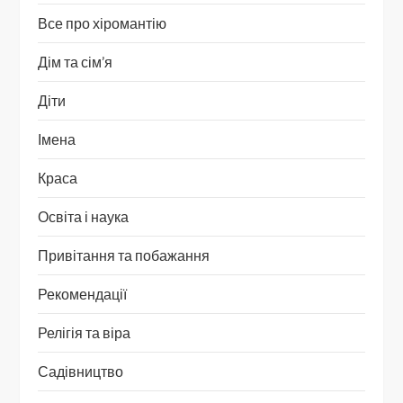
Все про хіромантію
Дім та сім’я
Діти
Імена
Краса
Освіта і наука
Привітання та побажання
Рекомендації
Релігія та віра
Садівництво