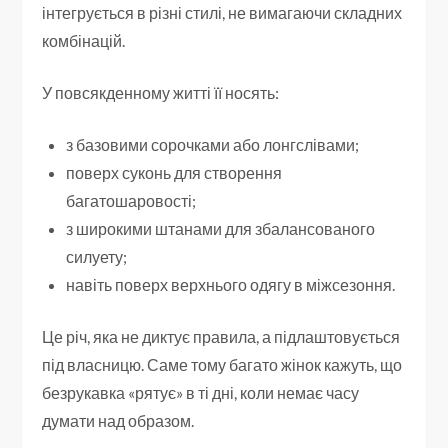
інтегрується в різні стилі, не вимагаючи складних
комбінацій.
У повсякденному житті її носять:
з базовими сорочками або лонгслівами;
поверх суконь для створення
багатошаровості;
з широкими штанами для збалансованого
силуету;
навіть поверх верхнього одягу в міжсезоння.
Це річ, яка не диктує правила, а підлаштовується
під власницю. Саме тому багато жінок кажуть, що
безрукавка «рятує» в ті дні, коли немає часу
думати над образом.