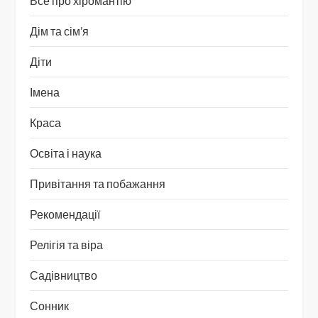
Все про хіромантію
Дім та сім’я
Діти
Імена
Краса
Освіта і наука
Привітання та побажання
Рекомендації
Релігія та віра
Садівництво
Сонник