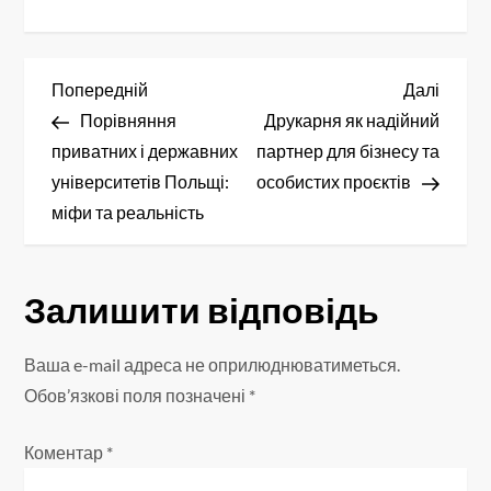
Н
Попередній
Насту
Попередній
Далі
запис
запис
Порівняння
Друкарня як надійний
а
приватних і державних
партнер для бізнесу та
в
університетів Польщі:
особистих проєктів
міфи та реальність
і
г
Залишити відповідь
а
Ваша e-mail адреса не оприлюднюватиметься.
ц
Обов’язкові поля позначені
*
і
Коментар
*
я