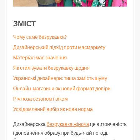
ЗМІСТ
Чому саме безрукавка?
Дизайнерський підхід проти масмаркету
Матеріал має значення
Як стилізувати безрукавку щодня
Українські дизайнери: тиша замість шуму
Онлайн-магазини як новий формат довіри
Річ поза сезоном і віком
Усвідомлений вибір як нова норма
Дизайнерська
безрукавка жіноча
це витонченість
і доповнення образу при будь-якій погоді.