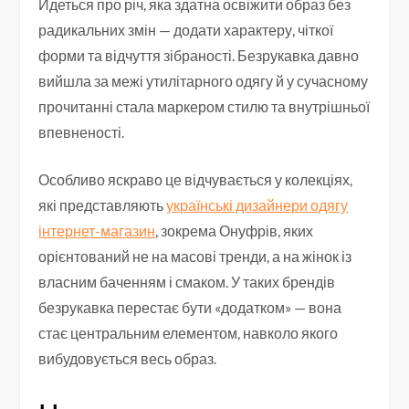
Йдеться про річ, яка здатна освіжити образ без
радикальних змін — додати характеру, чіткої
форми та відчуття зібраності. Безрукавка давно
вийшла за межі утилітарного одягу й у сучасному
прочитанні стала маркером стилю та внутрішньої
впевненості.
Особливо яскраво це відчувається у колекціях,
які представляють
українські дизайнери одягу
інтернет-магазин
, зокрема Онуфрів, яких
орієнтований не на масові тренди, а на жінок із
власним баченням і смаком. У таких брендів
безрукавка перестає бути «додатком» — вона
стає центральним елементом, навколо якого
вибудовується весь образ.