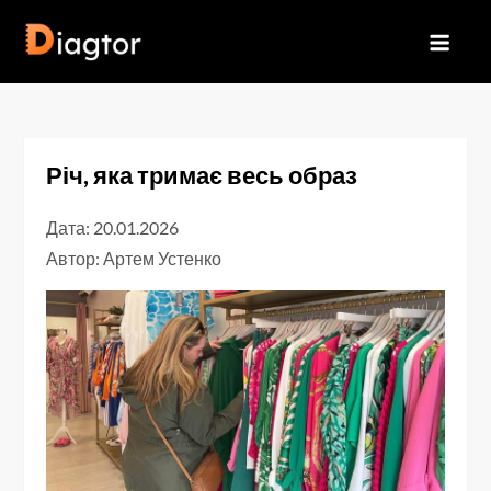
Перейти
до
Diagtor
вмісту
Річ, яка тримає весь образ
Дата: 20.01.2026
Автор:
Артем Устенко