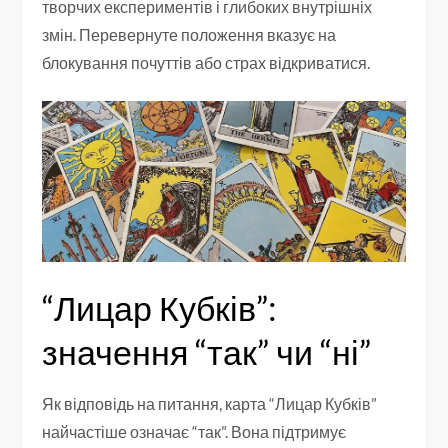
творчих експериментів і глибоких внутрішніх
змін. Перевернуте положення вказує на
блокування почуттів або страх відкриватися.
“Лицар Кубків”:
значення “так” чи “ні”
Як відповідь на питання, карта “Лицар Кубків”
найчастіше означає “так”. Вона підтримує