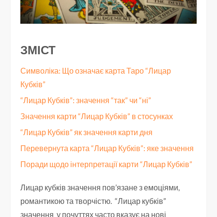
ЗМІСТ
Символіка: Що означає карта Таро “Лицар
Кубків”
“Лицар Кубків”: значення “так” чи “ні”
Значення карти “Лицар Кубків” в стосунках
“Лицар Кубків” як значення карти дня
Перевернута карта “Лицар Кубків”: яке значення
Поради щодо інтерпретації карти “Лицар Кубків”
Лицар кубків значення пов’язане з емоціями,
романтикою та творчістю. “Лицар кубків”
значення у почуттях часто вказує на нові