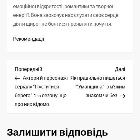
емоційної відкритості, романтики та творчої
енергії. Вона заохочує нас слухати своє серце,
діяти щиро і не боятися проявляти почуття.
Рекомендації
Н
Попередній
Насту
Попередній
Далі
запис
запис
Актори й персонажі
Як правильно пишеться
а
серіалу “Пуститися
“Уманщина”: з м’яким
в
берега” 1-5 сезону: що
знаком чи без
про них відомо
і
г
Залишити відповідь
а