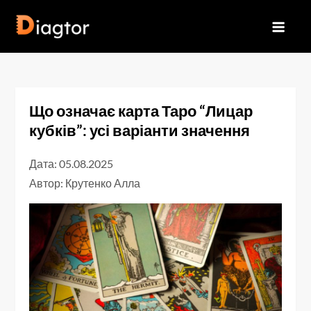
Перейти
до
Diagtor
вмісту
Що означає карта Таро “Лицар
кубків”: усі варіанти значення
Дата: 05.08.2025
Автор:
Крутенко Алла