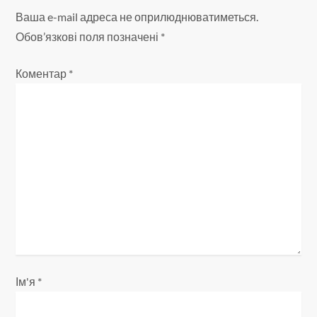
Ваша e-mail адреса не оприлюднюватиметься.
ц
Обов’язкові поля позначені
*
і
Коментар
*
я
з
а
п
и
с
і
Ім'я
*
в