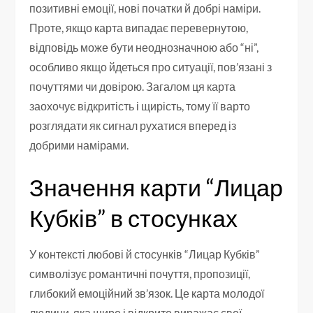
позитивні емоції, нові початки й добрі наміри.
Проте, якщо карта випадає перевернутою,
відповідь може бути неоднозначною або “ні”,
особливо якщо йдеться про ситуації, пов’язані з
почуттями чи довірою. Загалом ця карта
заохочує відкритість і щирість, тому її варто
розглядати як сигнал рухатися вперед із
добрими намірами.
Значення карти “Лицар
Кубків” в стосунках
У контексті любові й стосунків “Лицар Кубків”
символізує романтичні почуття, пропозиції,
глибокий емоційний зв’язок. Це карта молодої
людини, яка щиро і відкрито виражає свої