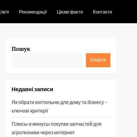
сім’я
Рекомендації
Цікаві факти
Контакти
Пошук
ПОШУК
Недавні записи
Як обрати коптильню для дому та бізнесу –
ключові критерії
Плюсы и минусы покупки запчастей для
агротехники через интернет