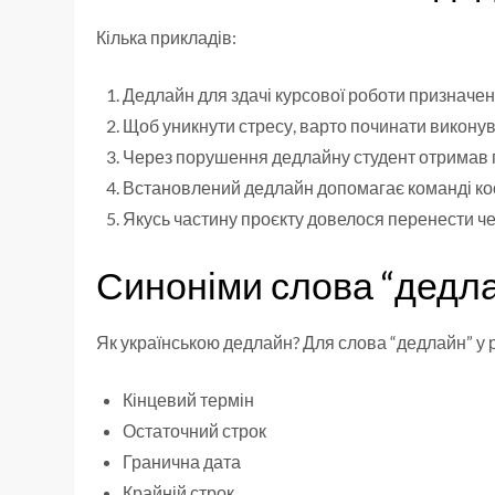
Кілька прикладів:
Дедлайн для здачі курсової роботи призначен
Щоб уникнути стресу, варто починати виконув
Через порушення дедлайну студент отримав 
Встановлений дедлайн допомагає команді коо
Якусь частину проєкту довелося перенести ч
Синоніми слова “дедл
Як українською дедлайн? Для слова “дедлайн” у 
Кінцевий термін
Остаточний строк
Гранична дата
Крайній строк