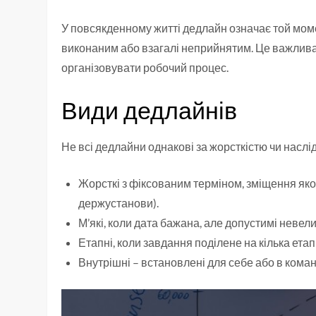
У повсякденному житті дедлайн означає той мом
виконаним або взагалі неприйнятим. Це важлива
організовувати робочий процес.
Види дедлайнів
Не всі дедлайни однакові за жорсткістю чи наслі
Жорсткі з фіксованим терміном, зміщення як
держустанови).
М’які, коли дата бажана, але допустимі невели
Етапні, коли завдання поділене на кілька етап
Внутрішні – встановлені для себе або в команд