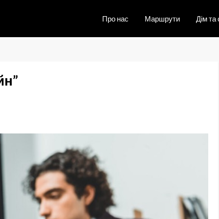
Про нас
Маршрути
Дім та 
йн”