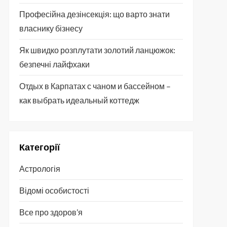
Професійна дезінсекція: що варто знати
власнику бізнесу
Як швидко розплутати золотий ланцюжок:
безпечні лайфхаки
Отдых в Карпатах с чаном и бассейном –
как выбрать идеальный коттедж
Категорії
Астрологія
Відомі особистості
Все про здоров’я