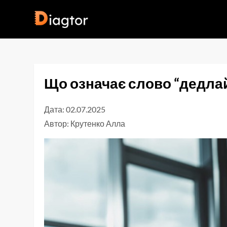
Перейти
до
Diagtor
вмісту
Що означає слово “дедла
Дата: 02.07.2025
Автор:
Крутенко Алла