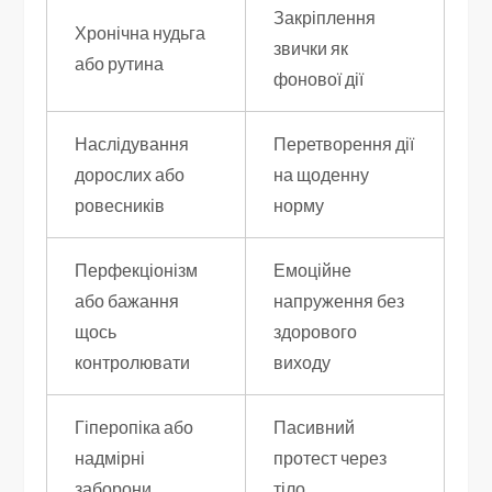
Закріплення
Хронічна нудьга
звички як
або рутина
фонової дії
Наслідування
Перетворення дії
дорослих або
на щоденну
ровесників
норму
Перфекціонізм
Емоційне
або бажання
напруження без
щось
здорового
контролювати
виходу
Гіперопіка або
Пасивний
надмірні
протест через
заборони
тіло