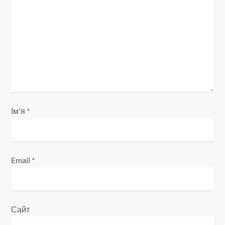
а
п
и
с
і
Ім'я
*
в
Email
*
Сайт