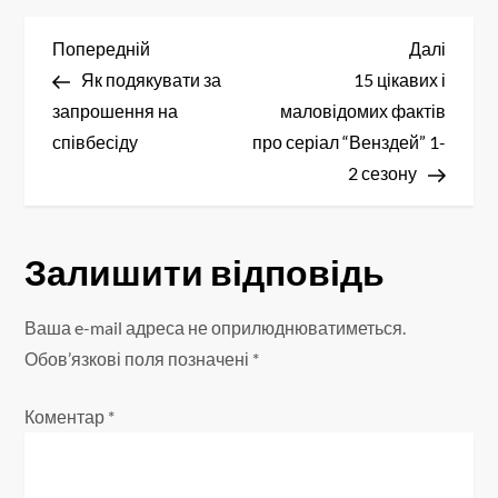
Н
Попередній
Насту
Попередній
Далі
запис
запис
Як подякувати за
15 цікавих і
а
запрошення на
маловідомих фактів
в
співбесіду
про серіал “Венздей” 1-
2 сезону
і
г
Залишити відповідь
а
Ваша e-mail адреса не оприлюднюватиметься.
ц
Обов’язкові поля позначені
*
і
Коментар
*
я
з