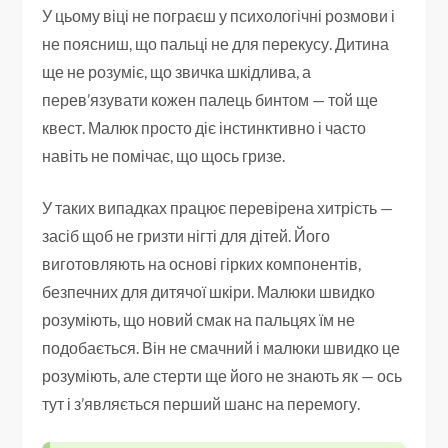
У цьому віці не пограєш у психологічні розмови і
не поясниш, що пальці не для перекусу. Дитина
ще не розуміє, що звичка шкідлива, а
перев’язувати кожен палець бинтом — той ще
квест. Малюк просто діє інстинктивно і часто
навіть не помічає, що щось гризе.
У таких випадках працює перевірена хитрість —
засіб щоб не гризти нігті для дітей. Його
виготовляють на основі гірких компонентів,
безпечних для дитячої шкіри. Малюки швидко
розуміють, що новий смак на пальцях їм не
подобається. Він не смачний і малюки швидко це
розуміють, але стерти ще його не знають як — ось
тут і з’являється перший шанс на перемогу.