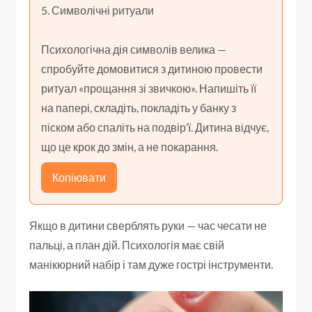
5. Символічні ритуали
Психологічна дія символів велика —
спробуйте домовитися з дитиною провести
ритуал «прощання зі звичкою». Напишіть її
на папері, складіть, покладіть у банку з
піском або спаліть на подвір’ї. Дитина відчує,
що це крок до змін, а не покарання.
Копіювати
Якщо в дитини сверблять руки — час чесати не
пальці, а план дій. Психологія має свій
манікюрний набір і там дуже гострі інструменти.