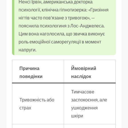
Ненсі Ірвін, американська докторка
психології, клінічна гіпнотизерка: «Гризіння
нігтів часто пов’язане з тривогою», —
пояснила психологиня з Лос-Анджелеса.
Цим вона наголосила, що звичка виконує
роль емоційної саморегуляції в момент
напруги.
Причина
Ймовірний
поведінки
наслідок
Тимчасове
Тривожність або
заспокоєння, але
страх
ушкодження
шкіри