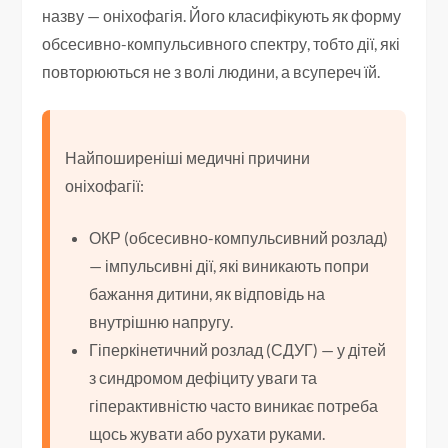
назву — оніхофагія. Його класифікують як форму
обсесивно-компульсивного спектру, тобто дії, які
повторюються не з волі людини, а всупереч їй.
Найпоширеніші медичні причини
оніхофагії:
ОКР (обсесивно-компульсивний розлад)
— імпульсивні дії, які виникають попри
бажання дитини, як відповідь на
внутрішню напругу.
Гіперкінетичний розлад (СДУГ) — у дітей
з синдромом дефіциту уваги та
гіперактивністю часто виникає потреба
щось жувати або рухати руками.