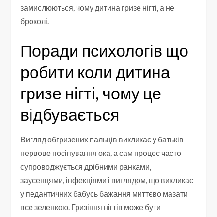
замислюються, чому дитина гризе нігті, а не
броколі.
Поради психологів що
робити коли дитина
гризе нігті, чому це
відбувається
Вигляд обгризених пальців викликає у батьків
нервове посіпування ока, а сам процес часто
супроводжується дрібними ранками,
заусенцями, інфекціями і виглядом, що викликає
у педантичних бабусь бажання миттєво мазати
все зеленкою. Гризіння нігтів може бути