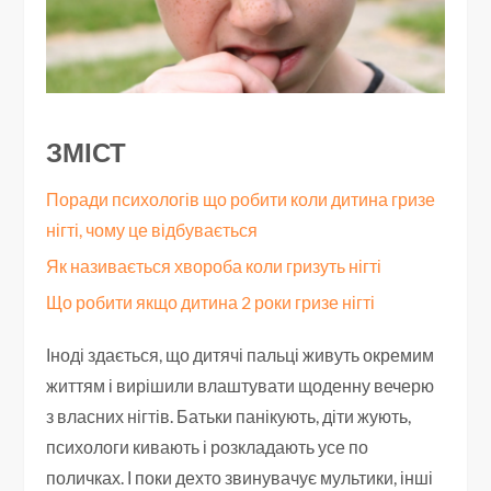
ЗМІСТ
Поради психологів що робити коли дитина гризе
нігті, чому це відбувається
Як називається хвороба коли гризуть нігті
Що робити якщо дитина 2 роки гризе нігті
Іноді здається, що дитячі пальці живуть окремим
життям і вирішили влаштувати щоденну вечерю
з власних нігтів. Батьки панікують, діти жують,
психологи кивають і розкладають усе по
поличках. І поки дехто звинувачує мультики, інші