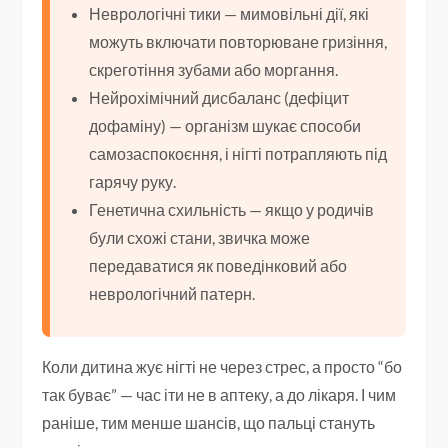
Неврологічні тики — мимовільні дії, які
можуть включати повторюване гризіння,
скреготіння зубами або моргання.
Нейрохімічний дисбаланс (дефіцит
дофаміну) — організм шукає способи
самозаспокоєння, і нігті потрапляють під
гарячу руку.
Генетична схильність — якщо у родичів
були схожі стани, звичка може
передаватися як поведінковий або
неврологічний патерн.
Коли дитина жує нігті не через стрес, а просто “бо
так буває” — час іти не в аптеку, а до лікаря. І чим
раніше, тим менше шансів, що пальці стануть