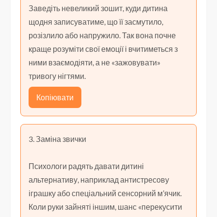
Заведіть невеликий зошит, куди дитина
щодня записуватиме, що її засмутило,
розізлило або напружило. Так вона почне
краще розуміти свої емоції і вчитиметься з
ними взаємодіяти, а не «зажовувати»
тривогу нігтями.
Копіювати
3. Заміна звички
Психологи радять давати дитині
альтернативу, наприклад антистресову
іграшку або спеціальний сенсорний м’ячик.
Коли руки зайняті іншим, шанс «перекусити