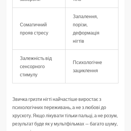
Запалення,
Соматичний
порізи,
прояв стресу
деформація
нігтів
Залежність від
Психологічне
сенсорного
зациклення
стимулу
Звичка гризти нігті найчастіше виростає з
психологічних переживань, а не з любові до
хрускоту. Якщо лікувати тільки пальці, а не розум,
результат буде як у мультфільмах — багато шуму,