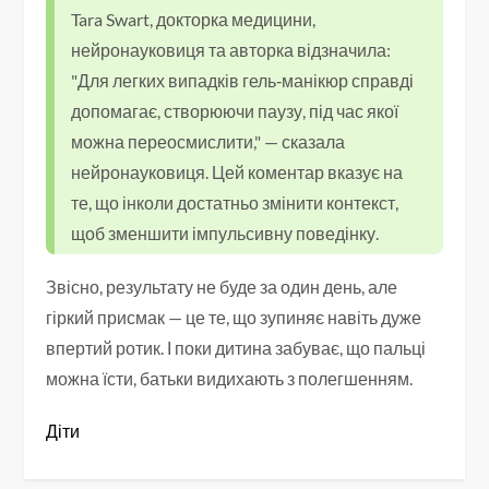
Tara Swart, докторка медицини,
нейронауковиця та авторка відзначила:
"Для легких випадків гель‑манікюр справді
допомагає, створюючи паузу, під час якої
можна переосмислити," — сказала
нейронауковиця. Цей коментар вказує на
те, що інколи достатньо змінити контекст,
щоб зменшити імпульсивну поведінку.
Звісно, результату не буде за один день, але
гіркий присмак — це те, що зупиняє навіть дуже
впертий ротик. І поки дитина забуває, що пальці
можна їсти, батьки видихають з полегшенням.
Діти