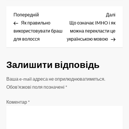
Н
Попередній
Насту
Попередній
Далі
запис
запис
Як правильно
Що означає IMHO і як
а
використовувати браш
можна перекласти це
в
для волосся
українською мовою
і
Залишити відповідь
г
а
Ваша e-mail адреса не оприлюднюватиметься.
Обов’язкові поля позначені
*
ц
Коментар
*
і
я