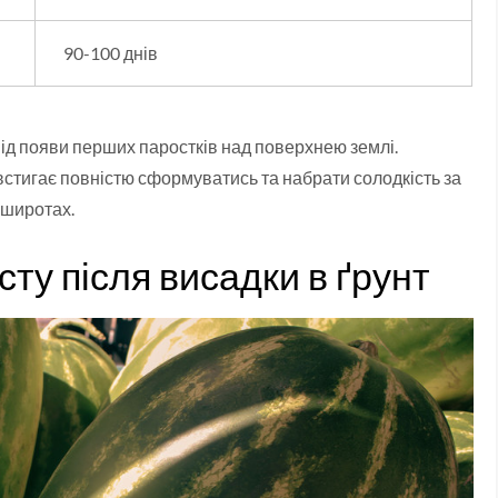
90-100 днів
від появи перших паростків над поверхнею землі.
стигає повністю сформуватись та набрати солодкість за
 широтах.
сту після висадки в ґрунт