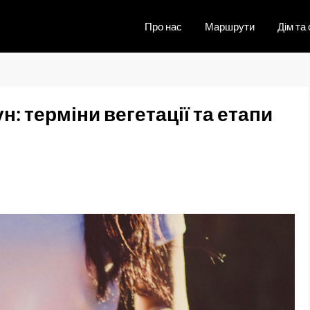
Про нас
Маршрути
Дім та 
н: терміни вегетації та етапи