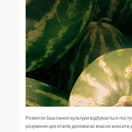
Розвиток баштанної культури відбувається посту
розуміння цих етапів допомагає вчасно вносити