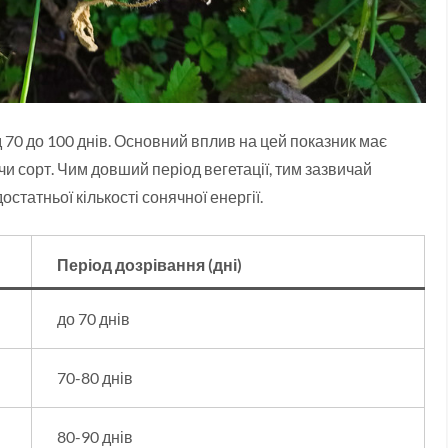
 70 до 100 днів. Основний вплив на цей показник має
 чи сорт. Чим довший період вегетації, тим зазвичай
статньої кількості сонячної енергії.
Період дозрівання (дні)
до 70 днів
70-80 днів
80-90 днів