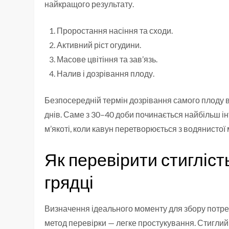
найкращого результату.
Проростання насіння та сходи.
Активний ріст огудини.
Масове цвітіння та зав’язь.
Налив і дозрівання плоду.
Безпосередній термін дозрівання самого плоду ві
днів. Саме з 30–40 доби починається найбільш ін
м’якоті, коли кавун перетворюється з водянистої
Як перевірити стигліс
грядці
Визначення ідеального моменту для збору потре
метод перевірки — легке простукування. Стиглий 