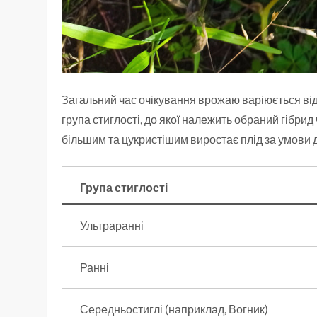
Загальний час очікування врожаю варіюється від
група стиглості, до якої належить обраний гібрид
більшим та цукристішим виростає плід за умови до
Група стиглості
Ультраранні
Ранні
Середньостиглі (наприклад, Вогник)