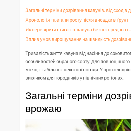
Загальні терміни дозрівання кавунів: від сходів
Хронологія та етапи росту після висадки в ґрунт
Як перевірити стиглість кавуна безпосередньо на
Вплив умов вирощування на швидкість дозріван
Тривалість життя кавуна від насіння до соковито
особливостей обраного сорту. Для повноцінного
місяці стабільно спекотної погоди. У прохолодні
викликом для городників у північних регіонах.
Загальні терміни дозрів
врожаю