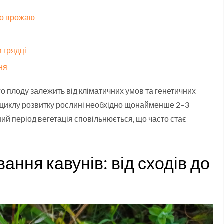
 до врожаю
 грядці
ня
го плоду залежить від кліматичних умов та генетичних
 циклу розвитку рослині необхідно щонайменше 2–3
ший період вегетація сповільнюється, що часто стає
ання кавунів: від сходів до