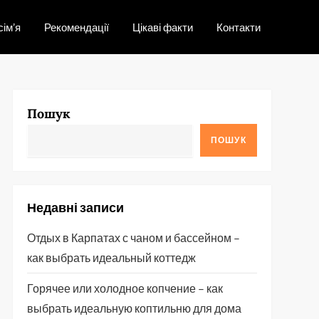
сім’я
Рекомендації
Цікаві факти
Контакти
Пошук
ПОШУК
Недавні записи
Отдых в Карпатах с чаном и бассейном –
как выбрать идеальный коттедж
Горячее или холодное копчение – как
выбрать идеальную коптильню для дома