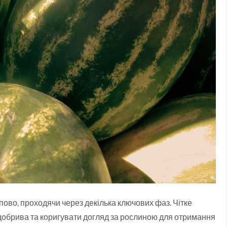
пово, проходячи через декілька ключових фаз. Чітке
 добрива та коригувати догляд за рослиною для отримання