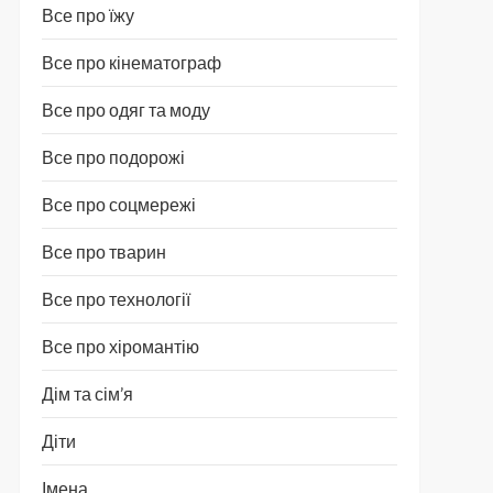
Все про їжу
Все про кінематограф
Все про одяг та моду
Все про подорожі
Все про соцмережі
Все про тварин
Все про технології
Все про хіромантію
Дім та сім’я
Діти
Імена