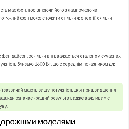
ність має фен, порівнюючи його з лампочкою чи
потужний фен може спожити стільки ж енергії, скільки
є фен дайсон, оскільки він вважається еталоном сучасних
тужність близько 1600 Вт, що є середнім показником для
рії зазвичай мають вищу потужність для пришвидшення
 завжди означає кращий результат, адже важливим є
уву.
 дорожніми моделями