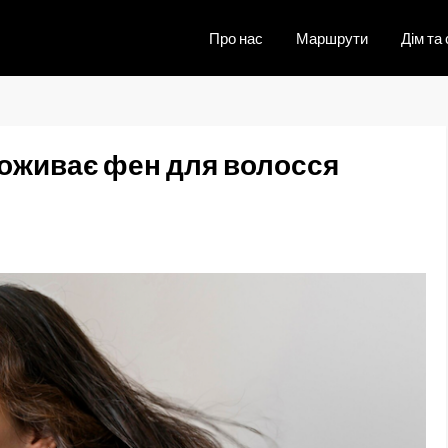
Про нас
Маршрути
Дім та 
поживає фен для волосся