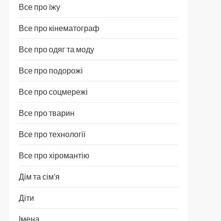
Все про їжу
Все про кінематограф
Все про одяг та моду
Все про подорожі
Все про соцмережі
Все про тварин
Все про технології
Все про хіромантію
Дім та сім’я
Діти
Імена