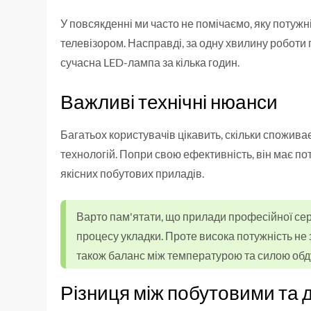
У повсякденні ми часто не помічаємо, яку потуж
телевізором. Насправді, за одну хвилину роботи 
сучасна LED-лампа за кілька годин.
Важливі технічні нюанси
Багатьох користувачів цікавить, скільки спожива
технологій. Попри свою ефективність, він має по
якісних побутових приладів.
Варто пам'ятати, що прилади професійної се
процесу укладки. Проте висока потужність не
також баланс між температурою та силою обд
Різниця між побутовими та