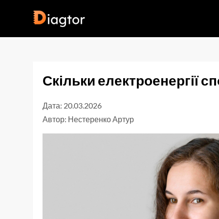
Перейти
до
Diagtor
вмісту
Скільки електроенергії с
Дата: 20.03.2026
Автор:
Нестеренко Артур