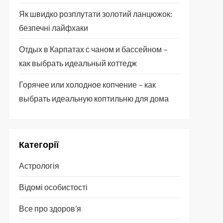
Як швидко розплутати золотий ланцюжок:
безпечні лайфхаки
Отдых в Карпатах с чаном и бассейном –
как выбрать идеальный коттедж
Горячее или холодное копчение – как
выбрать идеальную коптильню для дома
Категорії
Астрологія
Відомі особистості
Все про здоров’я