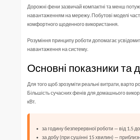
Дорожні фени зазвичай компактні та менш потужн
навантаженням на мережу. Побутові моделі часті
комфортного щоденного використання.
Розуміння принципу роботи допомагає усвідомит
навантаження на систему.
Основні показники та д
Для того щоб зрозуміти реальні витрати, варто р
Більшість сучасних фенів для домашнього викори
кВт.
за годину безперервної роботи — від 1.5 до 
за добу (при сушінні 15 хвилин) — приблизн