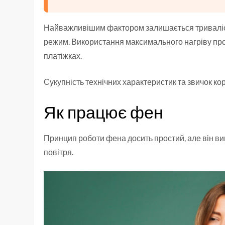
Найважливішим фактором залишається триваліс
режим. Використання максимального нагріву про
платіжках.
Сукупність технічних характеристик та звичок к
Як працює фен
Принцип роботи фена досить простий, але він ви
повітря.