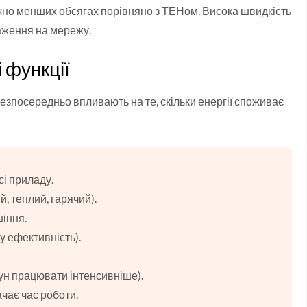
начно менших обсягах порівняно з ТЕНом. Висока швидкість
аження на мережу.
 функції
безпосередньо впливають на те, скільки енергії споживає
і приладу.
, теплий, гарячий).
іння.
у ефективність).
ун працювати інтенсивніше).
чає час роботи.