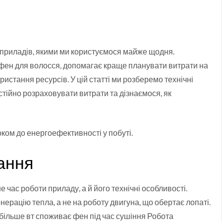
 приладів, якими ми користуємося майже щодня.
є фен для волосся, допомагає краще планувати витрати на
истання ресурсів. У цій статті ми розберемо технічні
тійно розраховувати витрати та дізнаємося, як
ком до енергоефективності у побуті.
ання
 час роботи приладу, а й його технічні особливості.
нерацію тепла, а не на роботу двигуна, що обертає лопаті.
більше вт споживає фен під час сушіння Робота