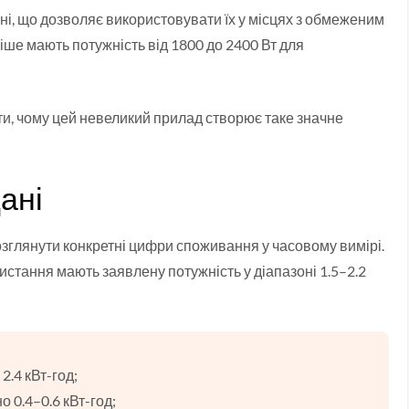
і, що дозволяє використовувати їх у місцях з обмеженим
ше мають потужність від 1800 до 2400 Вт для
и, чому цей невеликий прилад створює таке значне
ані
озглянути конкретні цифри споживання у часовому вимірі.
стання мають заявлену потужність у діапазоні 1.5–2.2
2.4 кВт-год;
о 0.4–0.6 кВт-год;