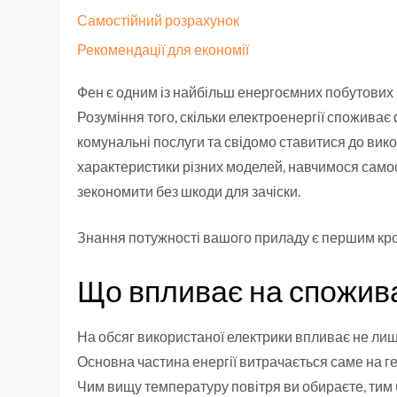
Самостійний розрахунок
Рекомендації для економії
Фен є одним із найбільш енергоємних побутових
Розуміння того, скільки електроенергії спожива
комунальні послуги та свідомо ставитися до викор
характеристики різних моделей, навчимося самос
зекономити без шкоди для зачіски.
Знання потужності вашого приладу є першим кро
Що впливає на спожив
На обсяг використаної електрики впливає не лише
Основна частина енергії витрачається саме на ге
Чим вищу температуру повітря ви обираєте, тим 