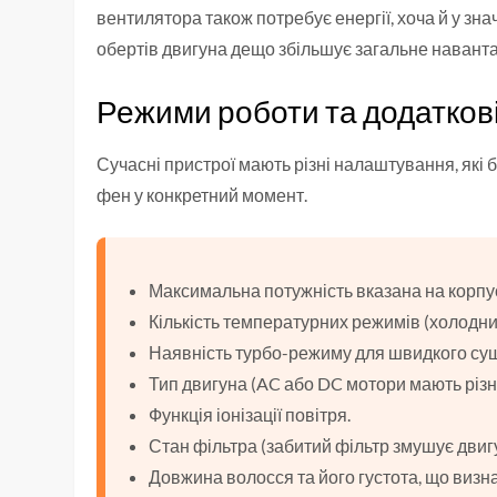
вентилятора також потребує енергії, хоча й у з
обертів двигуна дещо збільшує загальне навант
Режими роботи та додаткові
Сучасні пристрої мають різні налаштування, які 
фен у конкретний момент.
Максимальна потужність вказана на корпус
Кількість температурних режимів (холодний
Наявність турбо-режиму для швидкого суш
Тип двигуна (AC або DC мотори мають різн
Функція іонізації повітря.
Стан фільтра (забитий фільтр змушує двиг
Довжина волосся та його густота, що визна