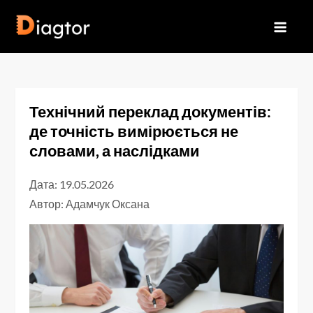
Перейти
до
Diagtor
вмісту
Технічний переклад документів:
де точність вимірюється не
словами, а наслідками
Дата: 19.05.2026
Автор:
Адамчук Оксана