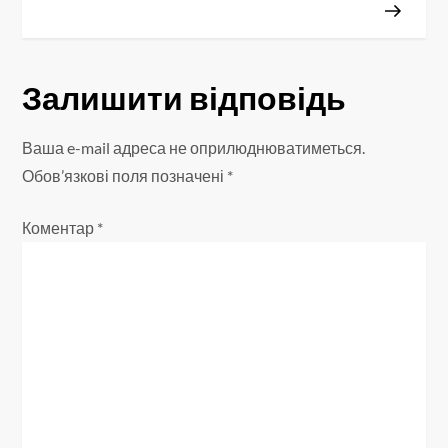
і
г
Залишити відповідь
а
Ваша e-mail адреса не оприлюднюватиметься.
ц
Обов’язкові поля позначені
*
і
Коментар
*
я
з
а
п
и