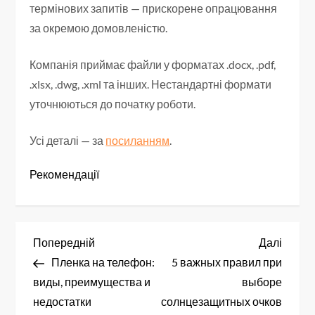
термінових запитів — прискорене опрацювання
за окремою домовленістю.
Компанія приймає файли у форматах .docx, .pdf,
.xlsx, .dwg, .xml та інших. Нестандартні формати
уточнюються до початку роботи.
Усі деталі — за
посиланням
.
Рекомендації
Н
Попередній
Насту
Попередній
Далі
запис
запис
Пленка на телефон:
5 важных правил при
а
виды, преимущества и
выборе
в
недостатки
солнцезащитных очков