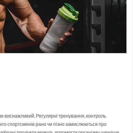
оли виснажливий. Регулярні тренування, контроль
гато спортсменів рано чи пізно замислюються про
підібрані продукти можуть допомогти організму швидше