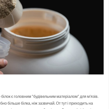
білок є головним “будівельним матеріалом” для м’язів.
но більше білка, ніж зазвичай. От тут і приходить на