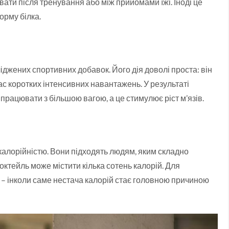
ати після тренування або між прийомами їжі. Іноді це
орму білка.
іджених спортивних добавок. Його дія доволі проста: він
ас коротких інтенсивних навантажень. У результаті
рацювати з більшою вагою, а це стимулює ріст м’язів.
ю калорійністю. Вони підходять людям, яким складно
ктейль може містити кілька сотень калорій. Для
 – інколи саме нестача калорій стає головною причиною