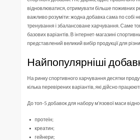
відновлюватися, отримувати більше поживних речо
важливо розуміти: жодна добавка сама по собі 
тренування і збалансоване харчування. Саме том
базових варіантів. В інтернет-магазині спортивн
представлений великий вибір продукції для різни
Найпопулярніші добавк
На ринку спортивного харчування десятки проду
кілька перевірених варіантів, які дійсно працюют
До топ-5 добавок для набору м’язової маси відно
протеїн;
креатин;
гейнери;