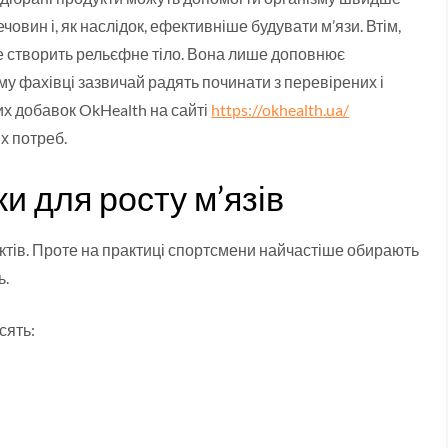
вин і, як наслідок, ефективніше будувати м’язи. Втім,
не створить рельєфне тіло. Вона лише доповнює
у фахівці зазвичай радять починати з перевірених і
их добавок OkHealth на сайті
https://okhealth.ua/
х потреб.
и для росту м’язів
ктів. Проте на практиці спортсмени найчастіше обирають
ь.
сять: