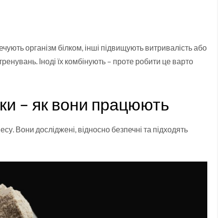
печують організм білком, інші підвищують витривалість або
енувань. Іноді їх комбінують – проте робити це варто
ки – як вони працюють
есу. Вони досліджені, відносно безпечні та підходять