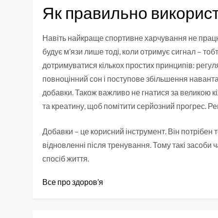
Як правильно викорис
Навіть найкраще спортивне харчування не прац
будує м’язи лише тоді, коли отримує сигнал – то
дотримуватися кількох простих принципів: регуляр
повноцінний сон і поступове збільшення наванта
добавки. Також важливо не гнатися за великою кі
та креатину, щоб помітити серйозний прогрес. Реш
Добавки – це корисний інструмент. Він потрібен т
відновленні після тренування. Тому такі засоби ч
спосіб життя.
Все про здоров’я