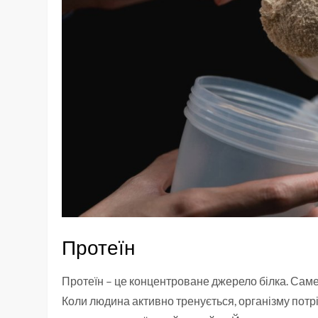
Протеїн
Протеїн – це концентроване джерело білка. Саме 
Коли людина активно тренується, організму потріб