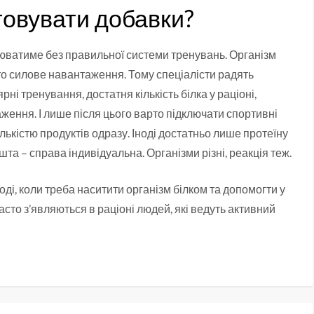
товувати добавки?
юватиме без правильної системи тренувань. Організм
бто силове навантаження. Тому спеціалісти радять
ні тренування, достатня кількість білка у раціоні,
ження. І лише після цього варто підключати спортивні
лькістю продуктів одразу. Іноді достатньо лише протеїну
та – справа індивідуальна. Організми різні, реакція теж.
оді, коли треба наситити організм білком та допомогти у
асто з’являються в раціоні людей, які ведуть активний