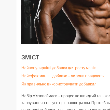
ЗМІСТ
Найпопулярніші добавки для росту м’язів
Найефективніші добавки – як вони працюють
Як правильно використовувати добавки?
Набір м’язової маси – процес не швидкий та інк
харчування, сон: усе це працює разом. Проте ба
спортивні добавки. І не дарма, адже правильно 