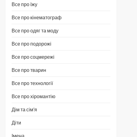
Все про їжу
Все про кінематограф
Все про одяг та моду
Все про подорожі
Все про соцмережі
Все про тварин
Все про технології
Все про хіромантію
Дім та сім’я
Діти
Імена