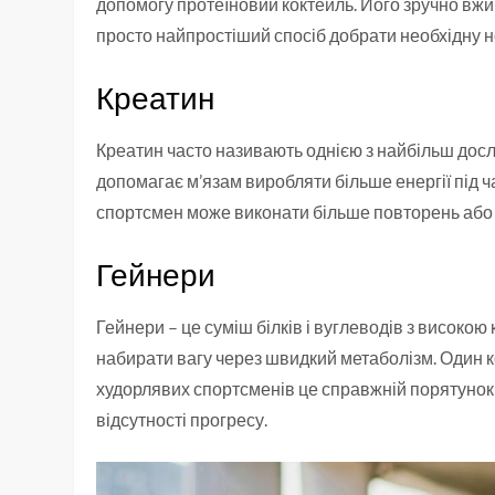
допомогу протеїновий коктейль. Його зручно вжив
просто найпростіший спосіб добрати необхідну н
Креатин
Креатин часто називають однією з найбільш досл
допомагає м’язам виробляти більше енергії під ч
спортсмен може виконати більше повторень або п
Гейнери
Гейнери – це суміш білків і вуглеводів з високо
набирати вагу через швидкий метаболізм. Один ко
худорлявих спортсменів це справжній порятунок
відсутності прогресу.