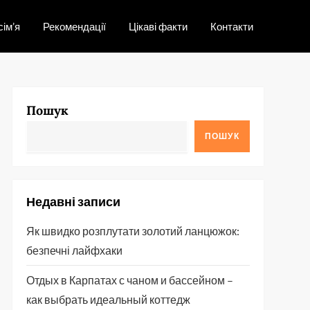
сім’я
Рекомендації
Цікаві факти
Контакти
Пошук
ПОШУК
Недавні записи
Як швидко розплутати золотий ланцюжок:
безпечні лайфхаки
Отдых в Карпатах с чаном и бассейном –
как выбрать идеальный коттедж