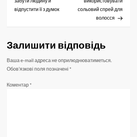
забути людину й
використовувати
в
відпустити її з думок
сольовий спрей для
волосся
і
г
Залишити відповідь
а
Ваша e-mail адреса не оприлюднюватиметься.
ц
Обов’язкові поля позначені
*
і
Коментар
*
я
з
а
п