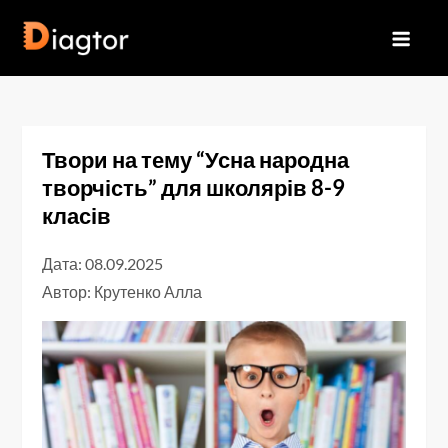
Перейти
до
Diagtor
вмісту
Твори на тему “Усна народна
творчість” для школярів 8-9
класів
Дата: 08.09.2025
Автор:
Крутенко Алла