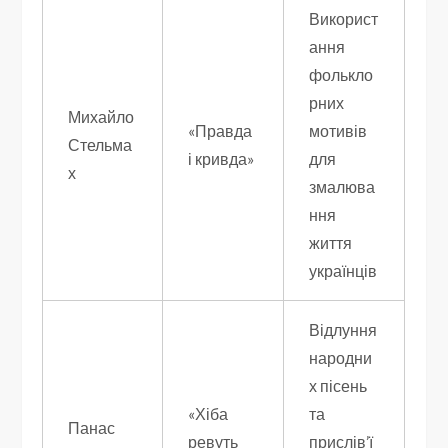
Використ
ання
фолькло
рних
Михайло
«Правда
мотивів
Стельма
і кривда»
для
х
змалюва
ння
життя
українців
Відлуння
народни
х пісень
«Хіба
та
Панас
ревуть
прислів’ї