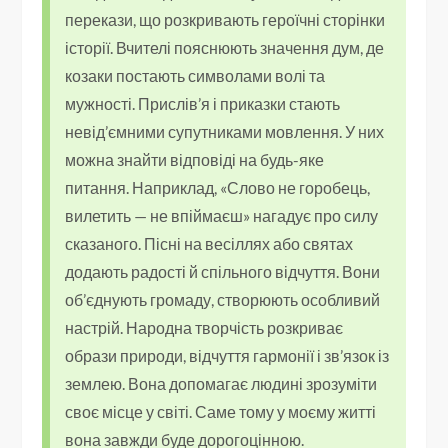
перекази, що розкривають героїчні сторінки
історії. Вчителі пояснюють значення дум, де
козаки постають символами волі та
мужності. Прислів’я і приказки стають
невід’ємними супутниками мовлення. У них
можна знайти відповіді на будь-яке
питання. Наприклад, «Слово не горобець,
вилетить — не впіймаєш» нагадує про силу
сказаного. Пісні на весіллях або святах
додають радості й спільного відчуття. Вони
об’єднують громаду, створюють особливий
настрій. Народна творчість розкриває
образи природи, відчуття гармонії і зв’язок із
землею. Вона допомагає людині зрозуміти
своє місце у світі. Саме тому у моєму житті
вона завжди буде дорогоцінною.