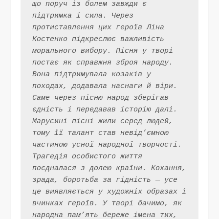
що поруч із болем завжди є 
підтримка і сила. Через 
протиставлення цих героїв Ліна 
Костенко підкреслює важливість 
морального вибору. Пісня у творі 
постає як справжня зброя народу. 
Вона підтримувала козаків у 
походах, додавала наснаги й віри. 
Саме через пісню народ зберігав 
єдність і передавав історію далі. 
Марусині пісні жили серед людей, 
тому її талант став невід’ємною 
частиною усної народної творчості. 
Трагедія особистого життя 
поєдналася з долею країни. Кохання, 
зрада, боротьба за гідність — усе 
це виявляється у художніх образах і 
вчинках героїв. У творі бачимо, як 
народна пам’ять береже імена тих, 