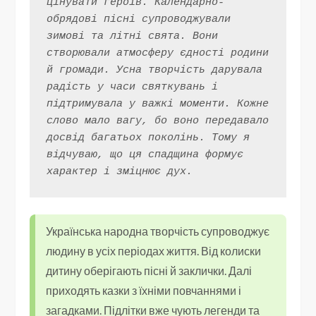
цінувати героїв. Календарно-
обрядові пісні супроводжували 
зимові та літні свята. Вони 
створювали атмосферу єдності родини 
й громади. Усна творчість дарувала 
радість у часи святкувань і 
підтримувала у важкі моменти. Кожне 
слово мало вагу, бо воно передавало 
досвід багатьох поколінь. Тому я 
відчуваю, що ця спадщина формує 
характер і зміцнює дух.
Українська народна творчість супроводжує
людину в усіх періодах життя. Від колиски
дитину оберігають пісні й заклички. Далі
приходять казки з їхніми повчаннями і
загадками. Підлітки вже чують легенди та