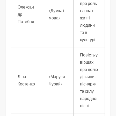
про роль
Олексан
«Думка і
слова в
др
мова»
житті
Потебня
людини
та в
культурі
Повість у
віршах
про долю
Ліна
«Маруся
дівчини-
Костенко
Чурай»
піснярки
та силу
народної
пісні