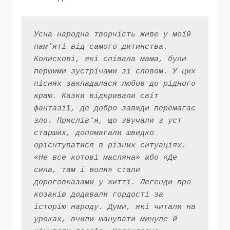
Усна народна творчість живе у моїй 
пам’яті від самого дитинства. 
Колискові, які співала мама, були 
першими зустрічами зі словом. У цих 
піснях закладалася любов до рідного 
краю. Казки відкривали світ 
фантазії, де добро завжди перемагає 
зло. Прислів’я, що звучали з уст 
старших, допомагали швидко 
орієнтуватися в різних ситуаціях. 
«Не все котові масляна» або «Де 
сила, там і воля» стали 
дороговказами у житті. Легенди про 
козаків додавали гордості за 
історію народу. Думи, які читали на 
уроках, вчили шанувати минуле й 