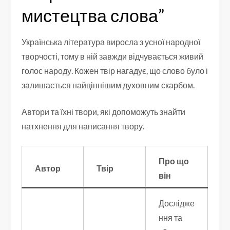
мистецтва слова”
Українська література виросла з усної народної
творчості, тому в ній завжди відчувається живий
голос народу. Кожен твір нагадує, що слово було і
залишається найціннішим духовним скарбом.
Автори та їхні твори, які допоможуть знайти
натхнення для написання твору.
Про що
Автор
Твір
він
Дослідже
ння та