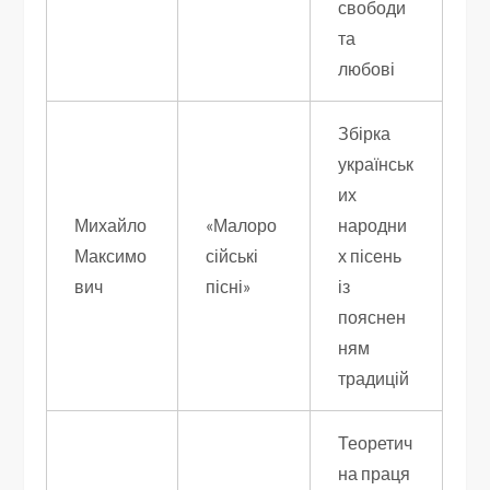
свободи
та
любові
Збірка
українськ
их
Михайло
«Малоро
народни
Максимо
сійські
х пісень
вич
пісні»
із
пояснен
ням
традицій
Теоретич
на праця