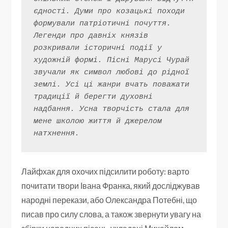
єдності. Думи про козацькі походи 
формували патріотичні почуття. 
Легенди про давніх князів 
розкривали історичні події у 
художній формі. Пісні Марусі Чурай 
звучали як символ любові до рідної 
землі. Усі ці жанри вчать поважати 
традиції й берегти духовні 
надбання. Усна творчість стала для 
мене школою життя й джерелом 
натхнення.
Лайфхак для охочих підсилити роботу: варто
почитати твори Івана Франка, який досліджував
народні перекази, або Олександра Потебні, що
писав про силу слова, а також звернути увагу на