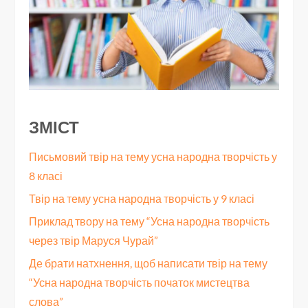
ЗМІСТ
Письмовий твір на тему усна народна творчість у
8 класі
Твір на тему усна народна творчість у 9 класі
Приклад твору на тему “Усна народна творчість
через твір Маруся Чурай”
Де брати натхнення, щоб написати твір на тему
“Усна народна творчість початок мистецтва
слова”