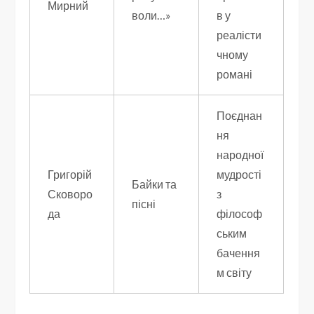
Мирний
воли…»
в у
реалісти
чному
романі
Поєднан
ня
народної
Григорій
мудрості
Байки та
Сковоро
з
пісні
да
філософ
ським
бачення
м світу