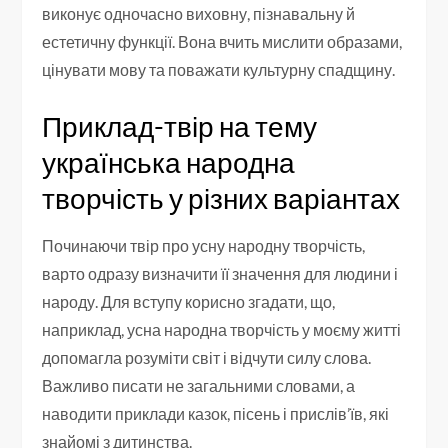
виконує одночасно виховну, пізнавальну й
естетичну функції. Вона вчить мислити образами,
цінувати мову та поважати культурну спадщину.
Приклад-твір на тему
українська народна
творчість у різних варіантах
Починаючи твір про усну народну творчість,
варто одразу визначити її значення для людини і
народу. Для вступу корисно згадати, що,
наприклад, усна народна творчість у моєму житті
допомагла розуміти світ і відчути силу слова.
Важливо писати не загальними словами, а
наводити приклади казок, пісень і прислів’їв, які
знайомі з дитинства.