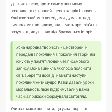
у різних класах, проте саме у восьмому
розкривається повний спектр жанрів і значень.
Учні вже знайомі з легендами, думають над
символами в колядках, аналізують прислів’я та
розуміють, як у піснях відображається історія.
Усна народна творчість – це створені й
передані з покоління в покоління твори, які
існують у пам’яті людей без письмового
запису. Вона виникла як спосіб пояснити
світ, зберегти досвід і навчити наступні
покоління жити мудро. Казки давали уроки
моральності, пісні підтримували у важкі
часи, а приказки формували світогляд.
Учитель може пояснити, що усна творчість