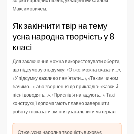
збірки народних пісень, укладені Михайлом
Максимовичем.
Як закінчити твір на тему
усна народна творчість у 8
класі
Для заключення можна використовувати оберти,
що підсумовують думку: «Отже, можна сказати…»,
«У підсумку важливо пам’ятати…», «Таким чином
бачимо…», або звернення до прикладів: «Казки й
пісні доводять…», «Прислів’я нагадують…». Такі
конструкції допомагають плавно завершити
роботу і показати вміння узагальнити матеріал.
Отже, усна народна творчість виховує