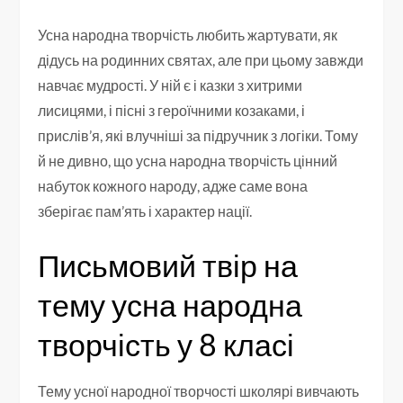
Усна народна творчість любить жартувати, як
дідусь на родинних святах, але при цьому завжди
навчає мудрості. У ній є і казки з хитрими
лисицями, і пісні з героїчними козаками, і
прислів’я, які влучніші за підручник з логіки. Тому
й не дивно, що усна народна творчість цінний
набуток кожного народу, адже саме вона
зберігає пам’ять і характер нації.
Письмовий твір на
тему усна народна
творчість у 8 класі
Тему усної народної творчості школярі вивчають