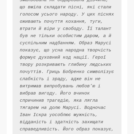
змальована як обдарована дівчина, 
що вміла складати пісні, які стали 
голосом усього народу. У цих піснях 
оживають почуття кохання, туги, 
втрати й віри у свободу. Її талант 
був не тільки особистим даром, а й 
суспільним надбанням. Образ Марусі 
показує, що усна народна творчість 
формує духовний код нації. Герої 
твору розкривають глибину людських 
почуттів. Гриць Бобренко символізує 
слабкість і зраду, адже він не 
витримав випробувань любов’ю і 
вибрав вигоду. Його вчинок 
спричинив трагедію, яка лягла 
тягарем на долю Марусі. Водночас 
Іван Іскра уособлює мужність, 
відданість і здатність захищати 
справедливість. Його образ показує, 