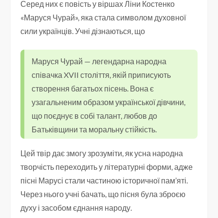
Серед них є повість у віршах Ліни Костенко
«Маруся Чурай», яка стала символом духовної
сили українців. Учні дізнаються, що
Маруся Чурай — легендарна народна
співачка XVII століття, якій приписують
створення багатьох пісень. Вона є
узагальненим образом української дівчини,
що поєднує в собі талант, любов до
Батьківщини та моральну стійкість.
Цей твір дає змогу зрозуміти, як усна народна
творчість переходить у літературні форми, адже
пісні Марусі стали частиною історичної пам’яті.
Через нього учні бачать, що пісня була зброєю
духу і засобом єднання народу.