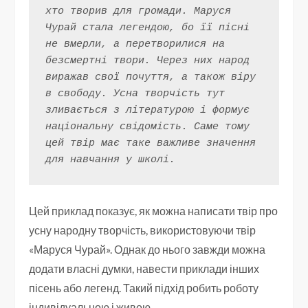
хто творив для громади. Маруся 
Чурай стала легендою, бо її пісні 
не вмерли, а перетворилися на 
безсмертні твори. Через них народ 
виражав свої почуття, а також віру 
в свободу. Усна творчість тут 
зливається з літературою і формує 
національну свідомість. Саме тому 
цей твір має таке важливе значення 
для навчання у школі.
Цей приклад показує, як можна написати твір про
усну народну творчість, використовуючи твір
«Маруся Чурай». Однак до нього завжди можна
додати власні думки, навести приклади інших
пісень або легенд. Такий підхід робить роботу
індивідуальною і живою.