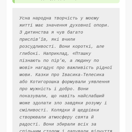
Усна народна творчість у моєму 
житті має значення духовної опори. 
З дитинства я чув багато 
прислів’їв, які вчили 
розсудливості. Вони короткі, але 
глибокі. Наприклад, «Пташку 
пізнають по пір’ю, а людину по 
мові» нагадує про важливість рідної 
мови. Казки про Івасика-Телесика 
або Котигорошка формували уявлення 
про мужність і добро. Вони 
показували, що навіть найслабший 
може здолати зло завдяки розуму і 
сміливості. Колядки й щедрівки 
створювали атмосферу свята й 
радості. Вони збирали всіх за 
спільним столом і дарували відчуття 