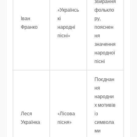
збирання
«Українсь
фолькло
Іван
кі
ру,
Франко
народні
пояснен
пісні»
ня
значення
народної
пісні
Поєднан
ня
народни
х мотивів
Леся
«Лісова
із
Українка
пісня»
символа
ми