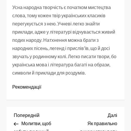
Усна народна творчість є початком мистецтва
слова, тому кожен твір українських класиків
перегукується з нею. Учневі легко знайти
приклади, адже у літературі відчувається живий
подих народу. Натхнення можна брати з
народних пісень, легенд і прислів’їв, що й досі
звучать у родинному колі. Легко писати твори, бо
українська мова і література багаті на образи,
символи й приклади для роздумів.
Рекомендації
Н
Попередній
Насту
Попередній
Далі
запис
запис
Молитви, щоб
Як правильно
а