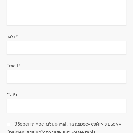
и
с
і
Ім'я
*
в
Email
*
Сайт
Зберегти моє ім'я, e-mail, та адресу сайту в цьому
браузері для моїх подальших коментарів.