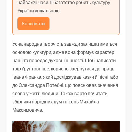
найважчі часи. Її багатство робить культуру
України унікальною.
Копіювати
Усна народна творчість завжди залишатиметься
основою культури, адже вона формує характер
нації та передає духовні цінності. Щоб написати
твір ґрунтовніше, корисно звернутися до праць
Івана Франка, який досліджував казки й пісні, або
до Олександра Потебні, що пояснював значення
слова у житті людини. Також варто почитати
збірники народних дум і пісень Михайла
Максимовича.