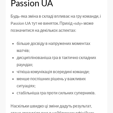
Passion UA
Будь-яка зміна в складі впливає на гру команди, і
Passion UA тут не виняток. Прихід «sdy» може
позначитися на декількох аспектах:
більше досвіду в напружених моментах
матчів;
дисциплінованіша гра в тактично складних
раундах;
чіткіша комунікація всередині команди;
менше поспішних рішень у важливих
ситуаціях;
стабільніша гра проти сильних суперників.
Наскільки швидко ці зміни дадуть результат,
стане зрозуміло вже в найближчих офіційних