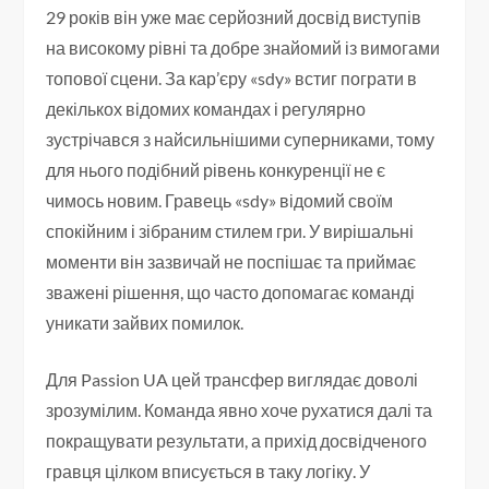
29 років він уже має серйозний досвід виступів
на високому рівні та добре знайомий із вимогами
топової сцени. За кар’єру «sdy» встиг пограти в
декількох відомих командах і регулярно
зустрічався з найсильнішими суперниками, тому
для нього подібний рівень конкуренції не є
чимось новим. Гравець «sdy» відомий своїм
спокійним і зібраним стилем гри. У вирішальні
моменти він зазвичай не поспішає та приймає
зважені рішення, що часто допомагає команді
уникати зайвих помилок.
Для Passion UA цей трансфер виглядає доволі
зрозумілим. Команда явно хоче рухатися далі та
покращувати результати, а прихід досвідченого
гравця цілком вписується в таку логіку. У