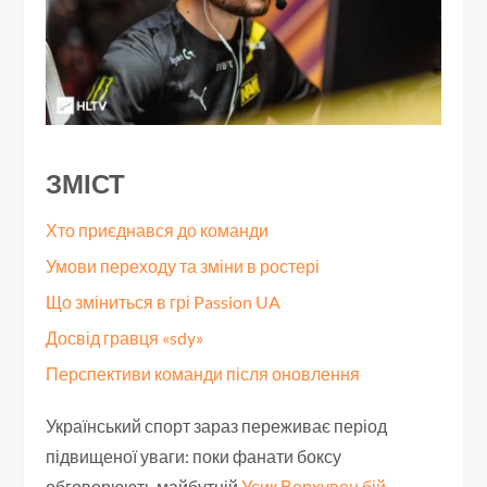
ЗМІСТ
Хто приєднався до команди
Умови переходу та зміни в ростері
Що зміниться в грі Passion UA
Досвід гравця «sdy»
Перспективи команди після оновлення
Український спорт зараз переживає період
підвищеної уваги: поки фанати боксу
обговорюють майбутній
Усик Верхувен бій
,