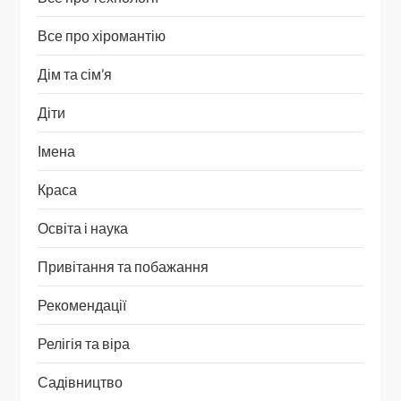
Все про хіромантію
Дім та сім’я
Діти
Імена
Краса
Освіта і наука
Привітання та побажання
Рекомендації
Релігія та віра
Садівництво