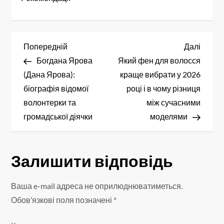
Н
Попередній
Насту
Попередній
Далі
запис
запис
Богдана Ярова
Який фен для волосся
а
(Дана Ярова):
краще вибрати у 2026
в
біографія відомої
році і в чому різниця
волонтерки та
між сучасними
і
громадської діячки
моделями
г
а
Залишити відповідь
ц
Ваша e-mail адреса не оприлюднюватиметься.
і
Обов’язкові поля позначені
*