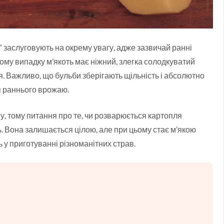
” заслуговують на окрему увагу, адже зазвичай ранні
ому випадку м’якоть має ніжний, злегка солодкуватий
ня. Важливо, що бульби зберігають щільність і абсолютно
я раннього врожаю.
у, тому питання про те, чи розварюється картопля
дь. Вона залишається цілою, але при цьому стає м’якою
ь у приготуванні різноманітних страв.