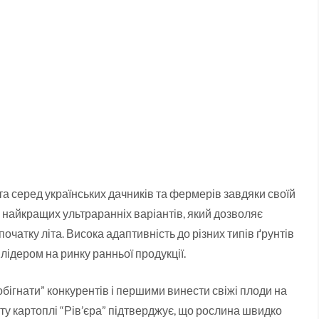
та серед українських дачників та фермерів завдяки своїй
 найкращих ультраранніх варіантів, який дозволяє
атку літа. Висока адаптивність до різних типів ґрунтів
 лідером на ринку ранньої продукції.
обігнати” конкурентів і першими винести свіжі плоди на
ту картоплі “Рів’єра” підтверджує, що рослина швидко