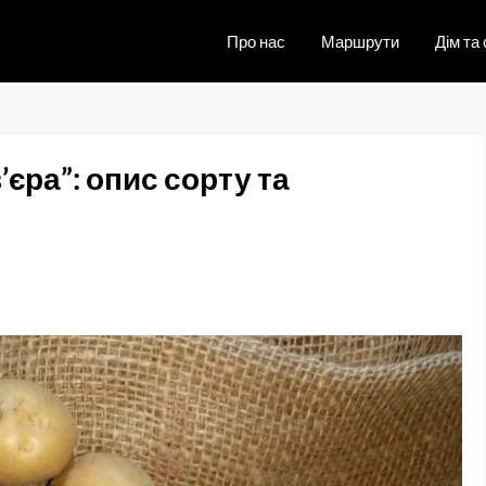
Про нас
Маршрути
Дім та 
’єра”: опис сорту та