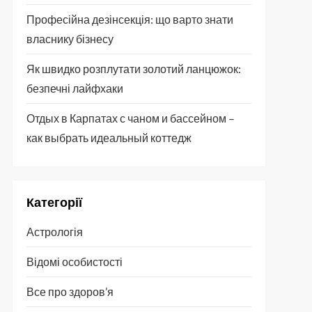
Професійна дезінсекція: що варто знати
власнику бізнесу
Як швидко розплутати золотий ланцюжок:
безпечні лайфхаки
Отдых в Карпатах с чаном и бассейном –
как выбрать идеальный коттедж
Категорії
Астрологія
Відомі особистості
Все про здоров’я