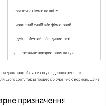
практично ніколи не цвіте
виражений синій або фіолетовий
відмінні, без зайвої водянистості
універсальне використання на кухні
ня двох врожаїв за сезон у південних регіонах.
 для цього сорту такий процес є біологічною нормою, що не
нарне призначення