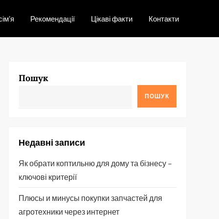
сім’я
Рекомендації
Цікаві факти
Контакти
Пошук
ПОШУК
Недавні записи
Як обрати коптильню для дому та бізнесу –
ключові критерії
Плюсы и минусы покупки запчастей для
агротехники через интернет