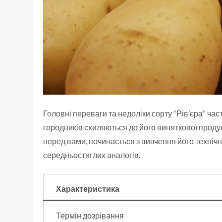
Головні переваги та недоліки сорту “Рів’єра” ча
городників схиляються до його виняткової продукт
перед вами, починається з вивчення його технічни
середньостиглих аналогів.
Характеристика
Термін дозрівання