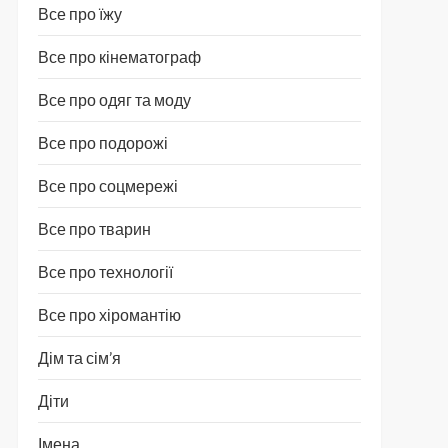
Все про їжу
Все про кінематограф
Все про одяг та моду
Все про подорожі
Все про соцмережі
Все про тварин
Все про технології
Все про хіромантію
Дім та сім’я
Діти
Імена