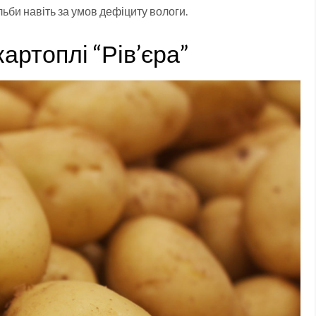
ьби навіть за умов дефіциту вологи.
артоплі “Рів’єра”