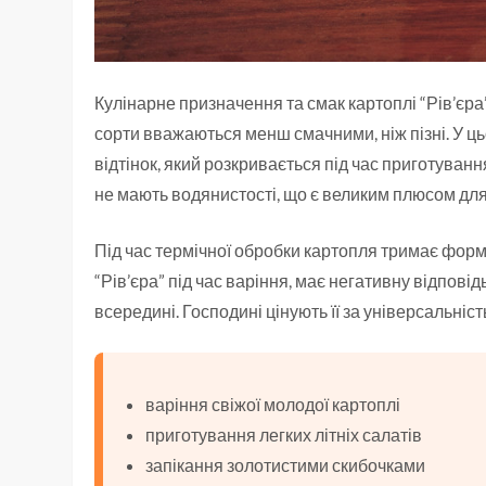
Кулінарне призначення та смак картоплі “Рів’єра
сорти вважаються менш смачними, ніж пізні. У ць
відтінок, який розкривається під час приготуван
не мають водянистості, що є великим плюсом дл
Під час термічної обробки картопля тримає форм
“Рів’єра” під час варіння, має негативну відпові
всередині. Господині цінують її за універсальніст
варіння свіжої молодої картоплі
приготування легких літніх салатів
запікання золотистими скибочками