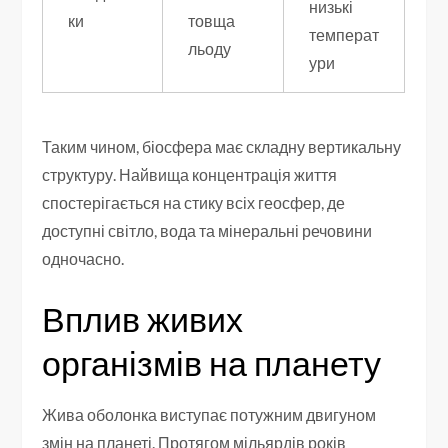
низькі
ки
товща
температ
льоду
ури
Таким чином, біосфера має складну вертикальну
структуру. Найвища концентрація життя
спостерігається на стику всіх геосфер, де
доступні світло, вода та мінеральні речовини
одночасно.
Вплив живих
організмів на планету
Жива оболонка виступає потужним двигуном
змін на планеті. Протягом мільярдів років