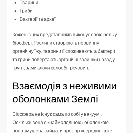
Тварини
Гриби
Бактерії та археї
Кожен із цих представників виконує свою роль у
біосфері. Рослини створюють первинну
органічну їжу, тварини її споживають, а бактерії
та гриби повертають органічні залишки назад у
грунт, замикаючи колообіг речовин.
Взаємодія з неживими
оболонками Землі
Біосфера не існує сама по собі у вакуумі.
Оскільки вона є «наймолодшою» оболонкою,
вона змушена займати простір усередині вже