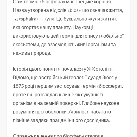
Сам термін «біосфера» має грецьке коріння.
Назва утворена від слів «bios», що означає життя,
та «sphaira» — куля. Це буквально «куля життя»,
яка огортає нашу планету. Науковці
використовують цей термін для опису глобальної
екосистеми, де взаємодіють живі організми та
нежива природа.
Історія цього поняття почалася у XIX столітті.
Відомо, що австрійський геолог Едуард Зюсс у
1875 році першим застосував термін «біосфера»,
проте він розглядав її лише як сукупність
організмів на земній поверхні. Глибоке наукове
розуміння цієї оболонки з’явилося набагато
пізніше завдяки працям іншого дослідника.
Справжнє вчення про біосферу створив