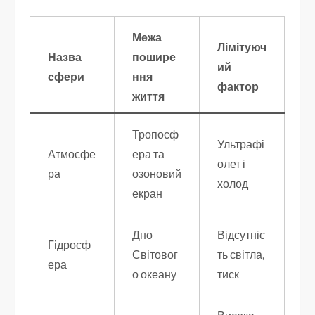
Межа
Лімітуюч
Назва
пошире
ий
сфери
ння
фактор
життя
Тропосф
Ультрафі
Атмосфе
ера та
олет і
ра
озоновий
холод
екран
Дно
Відсутніс
Гідросф
Світовог
ть світла,
ера
о океану
тиск