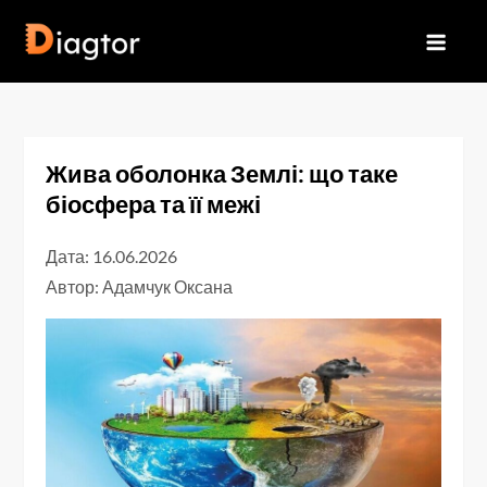
Перейти
до
Diagtor
вмісту
Жива оболонка Землі: що таке
біосфера та її межі
Дата: 16.06.2026
Автор:
Адамчук Оксана