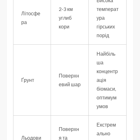
Висока
2-3 км
температ
Літосфе
углиб
ура
ра
кори
гірських
порід
Найбіль
ша
концентр
Поверхн
Ґрунт
ація
евий шар
біомаси,
оптимум
умов
Екстрем
Поверхн
ально
Льодови
я та