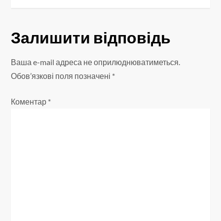
і
Залишити відповідь
г
а
Ваша e-mail адреса не оприлюднюватиметься.
Обов’язкові поля позначені
*
ц
Коментар
*
і
я
з
а
п
и