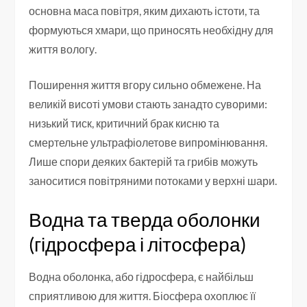
основна маса повітря, яким дихають істоти, та
формуються хмари, що приносять необхідну для
життя вологу.
Поширення життя вгору сильно обмежене. На
великій висоті умови стають занадто суворими:
низький тиск, критичний брак кисню та
смертельне ультрафіолетове випромінювання.
Лише спори деяких бактерій та грибів можуть
заноситися повітряними потоками у верхні шари.
Водна та тверда оболонки
(гідросфера і літосфера)
Водна оболонка, або гідросфера, є найбільш
сприятливою для життя. Біосфера охоплює її