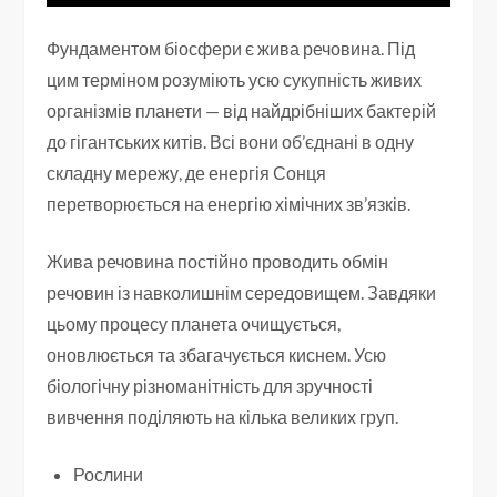
Фундаментом біосфери є жива речовина. Під
цим терміном розуміють усю сукупність живих
організмів планети — від найдрібніших бактерій
до гігантських китів. Всі вони об’єднані в одну
складну мережу, де енергія Сонця
перетворюється на енергію хімічних зв’язків.
Жива речовина постійно проводить обмін
речовин із навколишнім середовищем. Завдяки
цьому процесу планета очищується,
оновлюється та збагачується киснем. Усю
біологічну різноманітність для зручності
вивчення поділяють на кілька великих груп.
Рослини