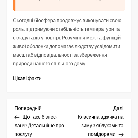
Сьогодні біосфера продовжує виконувати свою
роль, підтримуючи стабільність температури та
складу газів у повітрі. Розуміння меж та функцій
живої оболонки допомагає людству усвідомити
масштаб відповідальності за збереження
природи нашого спільного дому.
Цікаві факти
Н
Попередній
Насту
Попередній
Далі
запис
запис
Що таке бізнес-
Класична аджика на
а
ланч? Детальніше про
зиму з яблуками та
в
послугу
помідорами