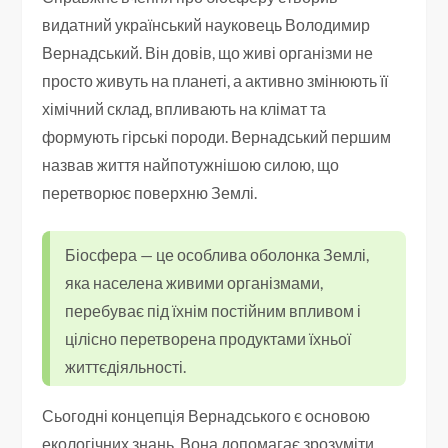
видатний український науковець Володимир
Вернадський. Він довів, що живі організми не
просто живуть на планеті, а активно змінюють її
хімічний склад, впливають на клімат та
формують гірські породи. Вернадський першим
назвав життя найпотужнішою силою, що
перетворює поверхню Землі.
Біосфера — це особлива оболонка Землі,
яка населена живими організмами,
перебуває під їхнім постійним впливом і
цілісно перетворена продуктами їхньої
життєдіяльності.
Сьогодні концепція Вернадського є основою
екологічних знань. Вона допомагає зрозуміти,