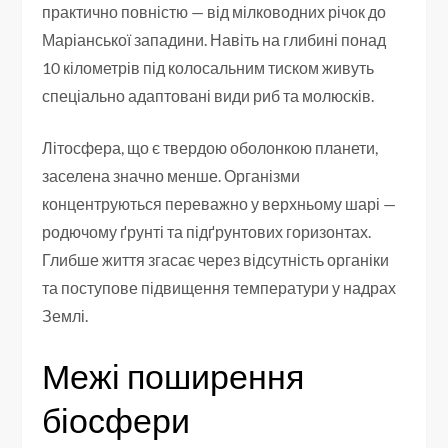
практично повністю — від мілководних річок до
Маріанської западини. Навіть на глибині понад
10 кілометрів під колосальним тиском живуть
спеціально адаптовані види риб та молюсків.
Літосфера, що є твердою оболонкою планети,
заселена значно менше. Організми
концентруються переважно у верхньому шарі —
родючому ґрунті та підґрунтових горизонтах.
Глибше життя згасає через відсутність органіки
та поступове підвищення температури у надрах
Землі.
Межі поширення
біосфери