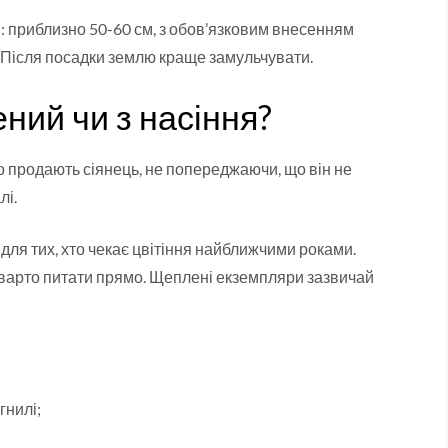
: приблизно 50-60 см, з обов’язковим внесенням
 Після посадки землю краще замульчувати.
ний чи з насіння?
о продають сіянець, не попереджаючи, що він не
лі.
ля тих, хто чекає цвітіння найближчими роками.
лі варто питати прямо. Щеплені екземпляри зазвичай
гнилі;