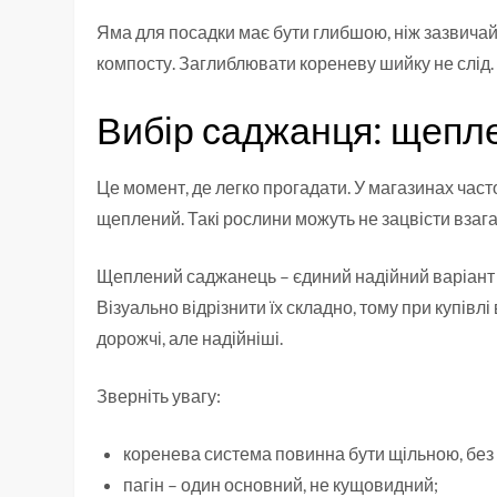
Яма для посадки має бути глибшою, ніж зазвичай
компосту. Заглиблювати кореневу шийку не слід.
Вибір саджанця: щепле
Це момент, де легко прогадати. У магазинах част
щеплений. Такі рослини можуть не зацвісти взага
Щеплений саджанець – єдиний надійний варіант д
Візуально відрізнити їх складно, тому при купів
дорожчі, але надійніші.
Зверніть увагу:
коренева система повинна бути щільною, без 
пагін – один основний, не кущовидний;