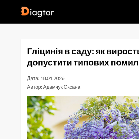
Перейти
до
Diagtor
вмісту
Гліцинія в саду: як вирости
допустити типових помил
Дата: 18.01.2026
Автор:
Адамчук Оксана