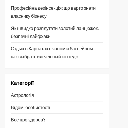
Професійна дезінсекція: що варто знати
власнику бізнесу
Як швидко розплутати золотий ланцюжок:
безпечні лайфхаки
Отдых в Карпатах с чаном и бассейном –
как выбрать идеальный коттедж
Категорії
Астрологія
Відомі особистості
Все про здоров’я