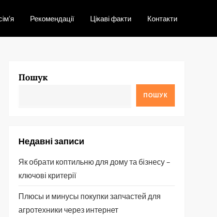
сім’я
Рекомендації
Цікаві факти
Контакти
Пошук
ПОШУК
Недавні записи
Як обрати коптильню для дому та бізнесу –
ключові критерії
Плюсы и минусы покупки запчастей для
агротехники через интернет