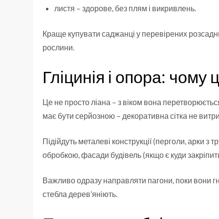
листя – здорове, без плям і викривлень.
Краще купувати саджанці у перевірених розсадни
рослини.
Гліцинія і опора: чому
Це не просто ліана – з віком вона перетворюєть
має бути серйозною – декоративна сітка не витр
Підійдуть металеві конструкції (перголи, арки з т
обробкою, фасади будівель (якщо є куди закріпит
Важливо одразу направляти пагони, поки вони гн
стебла дерев’яніють.