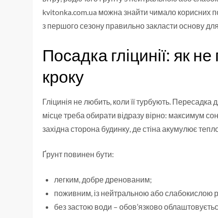
kvitonka.com.ua можна знайти чимало корисних п
з першого сезону правильно закласти основу для
Посадка гліцинії: як н
кроку
Гліцинія не любить, коли її турбують. Пересадка 
місце треба обирати відразу вірно: максимум сонц
західна сторона будинку, де стіна акумулює тепло
Ґрунт повинен бути:
легким, добре дренованим;
поживним, із нейтральною або слабокислою р
без застою води – обов’язково облаштовуєть