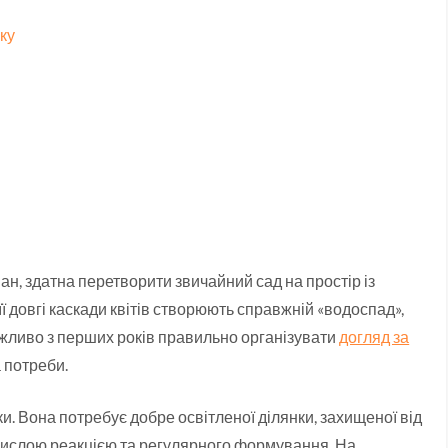
оку
ан, здатна перетворити звичайний сад на простір із
ї довгі каскади квітів створюють справжній «водоспад»,
жливо з перших років правильно організувати
догляд за
а потреби.
ки. Вона потребує добре освітленої ділянки, захищеної від
окислою реакцією та регулярного формування. На