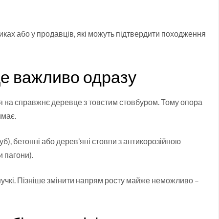
ках або у продавців, які можуть підтвердити походження
 це важливо одразу
ся на справжнє деревце з товстим стовбуром. Тому опора
имає.
руб), бетонні або дерев’яні стовпи з антикорозійною
и пагони).
учкі. Пізніше змінити напрям росту майже неможливо –