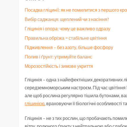
Посадка гліцинії: як не помилитися з першого кр
Вибір саджанця: щеплений чи з насіння?
Гліцинія і опора: чому це важливо одразу
Правильна обрізка = стабільне цвітіння
Підживлення – без азоту, більше фосфору
Полив і ґрунт: утримуйте баланс
Морозостійкість і зимове укриття
Гліцинія – одна з найефектніших декоративних лі
середземноморським настроєм. Під час цвітіння ї
але щоб рослина регулярно тішила бутонами, ва
гліцинією
, враховуючи її біологічні особливості т
Гліцинія – не з тих рослин, що пробачають помил
вітру, родючого ґрунту з нейтральною або слаб