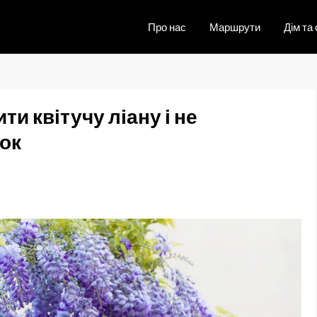
Про нас
Маршрути
Дім та 
ти квітучу ліану і не
ок