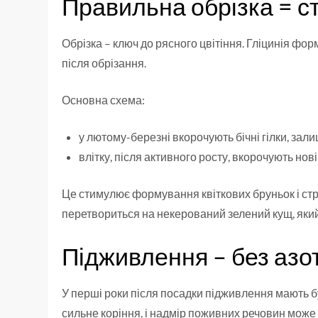
Правильна обрізка = ст
Обрізка – ключ до рясного цвітіння. Гліцинія фор
після обрізання.
Основна схема:
у лютому-березні вкорочують бічні гілки, зал
влітку, після активного росту, вкорочують нові
Це стимулює формування квіткових бруньок і стри
перетвориться на некерований зелений кущ, який 
Підживлення – без азо
У перші роки після посадки підживлення мають 
сильне коріння, і надмір поживних речовин може 