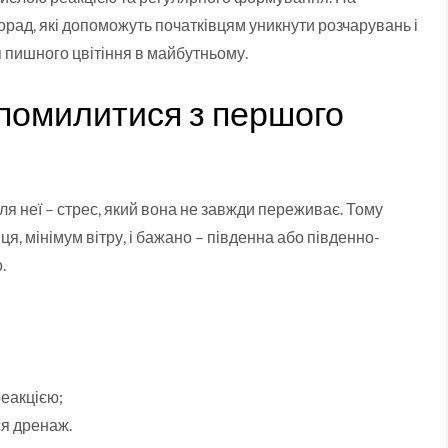
орад, які допоможуть початківцям уникнути розчарувань і
 пишного цвітіння в майбутньому.
е помилитися з першого
для неї – стрес, який вона не завжди переживає. Тому
я, мінімум вітру, і бажано – південна або південно-
.
еакцією;
ся дренаж.