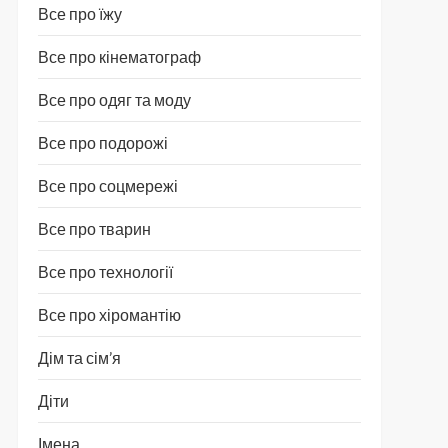
Все про їжу
Все про кінематограф
Все про одяг та моду
Все про подорожі
Все про соцмережі
Все про тварин
Все про технології
Все про хіромантію
Дім та сім’я
Діти
Імена