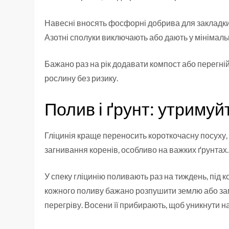
Навесні вносять фосфорні добрива для закладки б
Азотні сполуки виключають або дають у мінімаль
Бажано раз на рік додавати компост або перегній
рослину без ризику.
Полив і ґрунт: утримуй
Гліцинія краще переносить короткочасну посуху
загнивання коренів, особливо на важких ґрунтах.
У спеку гліцинію поливають раз на тиждень, під к
кожного поливу бажано розпушити землю або заму
перегріву. Восени її прибирають, щоб уникнути н