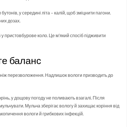
утонів, у середині літа – калій, щоб зміцнити пагони.
них дозах.
 у пристовбурове коло. Це м’який спосіб підживити
те баланс
, ніж перезволоження. Надлишок вологи призводить до
орінь, у дощову погоду не поливають взагалі. Після
льчувати. Мульча зберігає вологу й захищає коріння від
акопичення вологи й грибкових інфекцій.