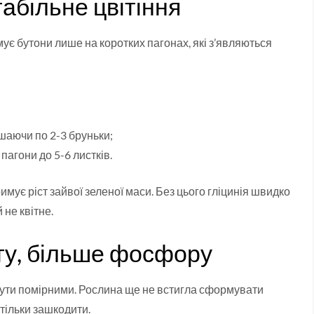
абільне цвітіння
мує бутони лише на коротких пагонах, які з’являються
ишаючи по 2-3 бруньки;
 пагони до 5-6 листків.
мує ріст зайвої зеленої маси. Без цього гліцинія швидко
не квітне.
ту, більше фосфору
бути помірними. Рослина ще не встигла сформувати
тільки зашкодити.