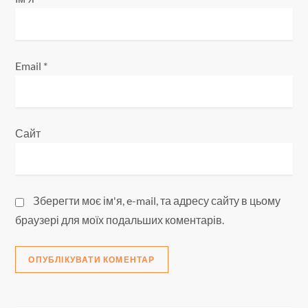
в
Email
*
Сайт
Зберегти моє ім'я, e-mail, та адресу сайту в цьому
браузері для моїх подальших коментарів.