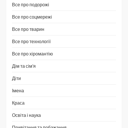
Все про подорожі
Все про соцмережі
Все про тварин
Все про технології
Все про хіромантію
Дім та сім’я
Діти
Імена
Краса
Освіта і наука
Привітання та побажання