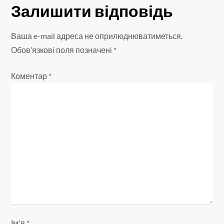
г
Залишити відповідь
а
Ваша e-mail адреса не оприлюднюватиметься.
ц
Обов’язкові поля позначені
*
і
Коментар
*
я
з
а
п
и
с
і
Ім'я
*