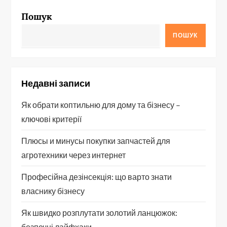
Пошук
ПОШУК
Недавні записи
Як обрати коптильню для дому та бізнесу –
ключові критерії
Плюсы и минусы покупки запчастей для
агротехники через интернет
Професійна дезінсекція: що варто знати
власнику бізнесу
Як швидко розплутати золотий ланцюжок:
безпечні лайфхаки