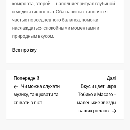
комфорта, второй — наполняет ритуал глубиной
и медитативностью. Оба напитка становятся
частью повседневного баланса, помогая
наслаждаться спокойными моментами и
природным вкусом.
Все про їжу
Н
Попередній
Насту
Попередній
Далі
запис
запис
Чи можна слухати
Вкус и цвет: икра
а
музику, танцювати та
Тобико и Масаго –
в
співати в піст
маленькие звезды
ваших роллов
і