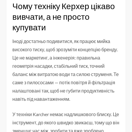
Чому техніку Керхер цікаво
вивчати, а не просто
купувати
Іноді достатньо подивитися, як працює мийка
високого тиску, щоб зрозуміти концепцію бренду.
Це не маркетинг, а інженерія: правильна
геометрія насадки, стабільний тиск, точний
баланс між витратою води та силою струменя. Те
саме з пилососами — потік повітря й фільтрація
налаштовані так, щоб не губити продуктивність
навіть під навантаженням.
У техніки Karcher немає надлишкового блиску. Це
інструмент, до якого швидко звикаєш, тому що він
зменшує час між зробити та вже зроблено.