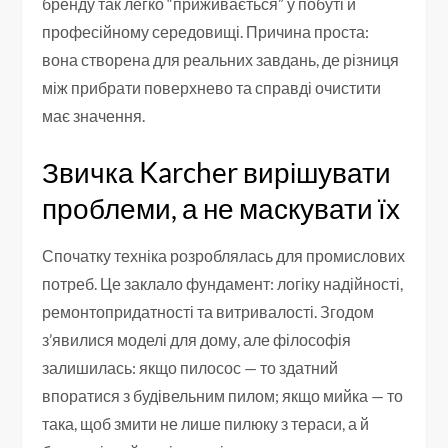
бренду так легко “приживається” у побуті й
професійному середовищі. Причина проста:
вона створена для реальних завдань, де різниця
між прибрати поверхнево та справді очистити
має значення.
Звичка Karcher вирішувати
проблеми, а не маскувати їх
Спочатку техніка розроблялась для промислових
потреб. Це заклало фундамент: логіку надійності,
ремонтопридатності та витривалості. Згодом
з’явилися моделі для дому, але філософія
залишилась: якщо пилосос — то здатний
впоратися з будівельним пилом; якщо мийка — то
така, щоб змити не лише пилюку з тераси, а й