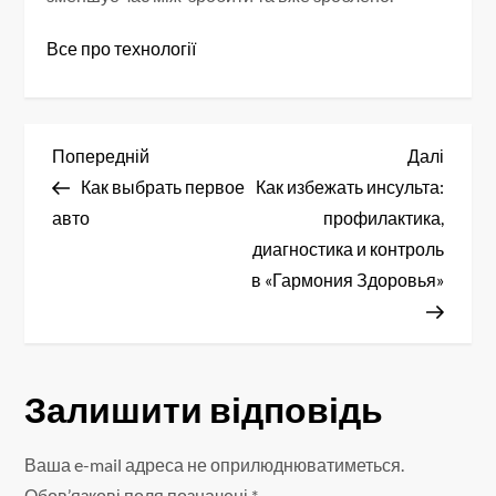
Все про технології
Н
Попередній
Насту
Попередній
Далі
запис
запис
Как выбрать первое
Как избежать инсульта:
а
авто
профилактика,
в
диагностика и контроль
в «Гармония Здоровья»
і
г
а
Залишити відповідь
ц
Ваша e-mail адреса не оприлюднюватиметься.
Обов’язкові поля позначені
*