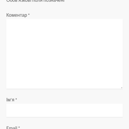
і
я
Коментар
*
з
а
п
и
с
і
Ім'я
*
в
Email
*