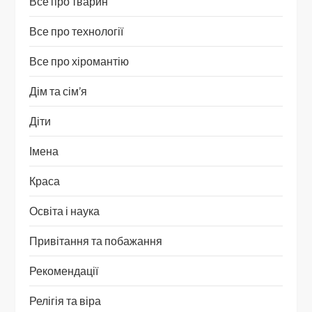
Все про тварин
Все про технології
Все про хіромантію
Дім та сім’я
Діти
Імена
Краса
Освіта і наука
Привітання та побажання
Рекомендації
Релігія та віра