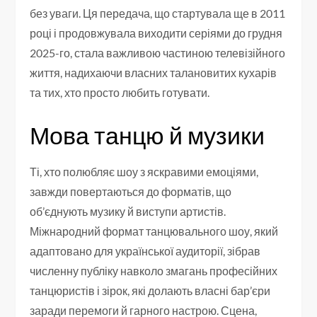
без уваги. Ця передача, що стартувала ще в 2011
році і продовжувала виходити серіями до грудня
2025-го, стала важливою частиною телевізійного
життя, надихаючи власних талановитих кухарів
та тих, хто просто любить готувати.
Мова танцю й музики
Ті, хто полюбляє шоу з яскравими емоціями,
завжди повертаються до форматів, що
об’єднують музику й виступи артистів.
Міжнародний формат танцювального шоу, який
адаптовано для української аудиторії, зібрав
численну публіку навколо змагань професійних
танцюристів і зірок, які долають власні бар’єри
заради перемоги й гарного настрою. Сцена,