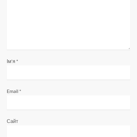
п
и
с
і
Ім'я
*
в
Email
*
Сайт