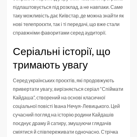
підлаштовується під розклад, а не навпаки. Саме
таку можливість дає Київстар, де можна знайти як
нові телепроєкти, так і ті передачі, що вже стали
справжніми фаворитами серед аудиторії.
Серіальні історії, що
тримають увагу
Серед українських проєктів, які продовжують
привертати увагу, вирізняється серіал “Спіймати
Кайдаша”, створений на основі класичної
соціальної повісті Івана Нечуя-Левицького. Цей
сучасний погляд на історію родини Кайдашів
поєднує драму й сатиру, змушуючи глядачів
сміятися й співпереживати одночасно. Стрічка