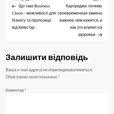
Н
запис
запис
Що таке Business
Картриджи: почему
а
Cloud – можливості для
своевременная замена
в
бізнесу та пропозиції
важнее, чем кажется, и
від Київстар
как это влияет на
і
здоровье
г
а
Залишити відповідь
ц
Ваша e-mail адреса не оприлюднюватиметься.
і
Обов’язкові поля позначені
*
я
Коментар
*
з
а