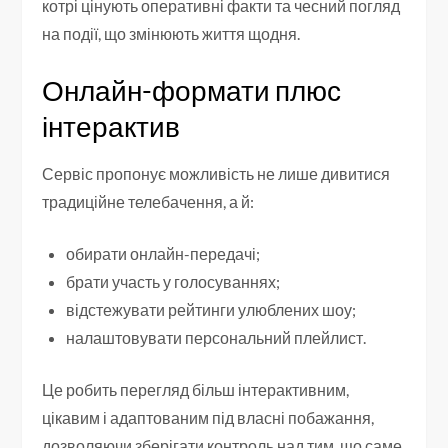
котрі цінують оперативні факти та чесний погляд
на події, що змінюють життя щодня.
Онлайн-формати плюс
інтерактив
Сервіс пропонує можливість не лише дивитися
традиційне телебачення, а й:
обирати онлайн-передачі;
брати участь у голосуваннях;
відстежувати рейтинги улюблених шоу;
налаштовувати персональний плейлист.
Це робить перегляд більш інтерактивним,
цікавим і адаптованим під власні побажання,
дозволяючи зберігати контроль над тим, що саме