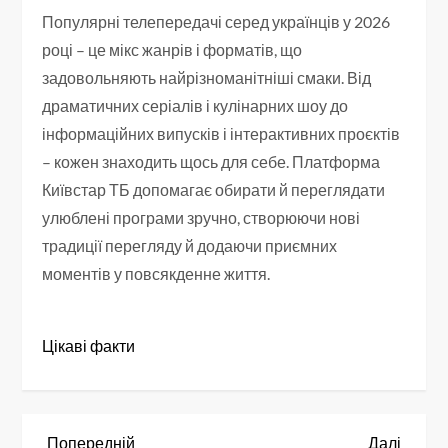
Популярні телепередачі серед українців у 2026
році – це мікс жанрів і форматів, що
задовольняють найрізноманітніші смаки. Від
драматичних серіалів і кулінарних шоу до
інформаційних випусків і інтерактивних проєктів
– кожен знаходить щось для себе. Платформа
Київстар ТБ допомагає обирати й переглядати
улюблені програми зручно, створюючи нові
традиції перегляду й додаючи приємних
моментів у повсякденне життя.
Цікаві факти
Попередній
Насту
Попередній
Далі