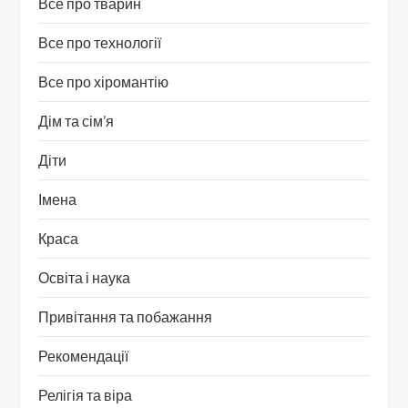
Все про тварин
Все про технології
Все про хіромантію
Дім та сім’я
Діти
Імена
Краса
Освіта і наука
Привітання та побажання
Рекомендації
Релігія та віра