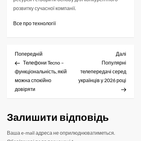
розвитку сучасної компанії.
Все про технології
Н
Попередній
Насту
Попередній
Далі
запис
запис
Телефони Tecno –
Популярні
а
функціональність, якій
телепередачі серед
в
можна спокійно
українців у 2026 році
довіряти
і
г
Залишити відповідь
а
Ваша e-mail адреса не оприлюднюватиметься.
ц