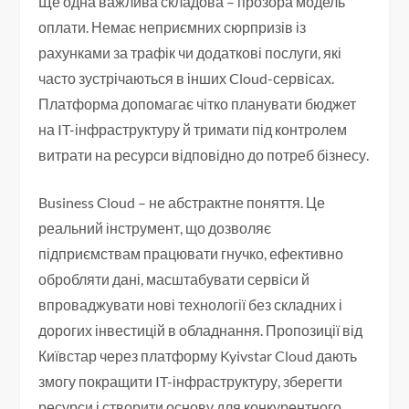
Ще одна важлива складова – прозора модель
оплати. Немає неприємних сюрпризів із
рахунками за трафік чи додаткові послуги, які
часто зустрічаються в інших Cloud-сервісах.
Платформа допомагає чітко планувати бюджет
на IT-інфраструктуру й тримати під контролем
витрати на ресурси відповідно до потреб бізнесу.
Business Cloud – не абстрактне поняття. Це
реальний інструмент, що дозволяє
підприємствам працювати гнучко, ефективно
обробляти дані, масштабувати сервіси й
впроваджувати нові технології без складних і
дорогих інвестицій в обладнання. Пропозиції від
Київстар через платформу Kyivstar Cloud дають
змогу покращити IT-інфраструктуру, зберегти
ресурси і створити основу для конкурентного