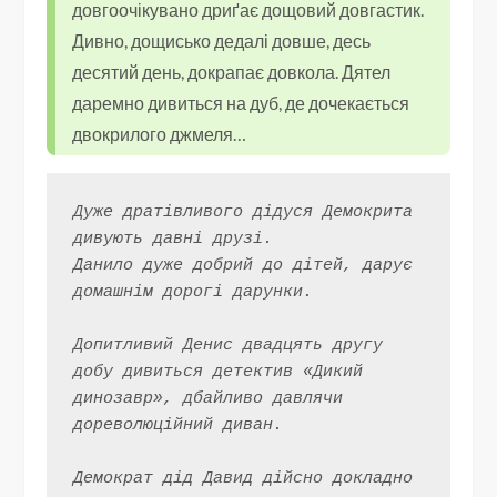
довгоочікувано дриґає дощовий довгастик.
Дивно, дощисько дедалі довше, десь
десятий день, докрапає довкола. Дятел
даремно дивиться на дуб, де дочекається
двокрилого джмеля…
Дуже дратівливого дідуся Демокрита 
дивують давні друзі.
Данило дуже добрий до дітей, дарує 
домашнім дорогі дарунки.
Допитливий Денис двадцять другу 
добу дивиться детектив «Дикий 
динозавр», дбайливо давлячи 
дореволюційний диван.
Демократ дід Давид дійсно докладно 