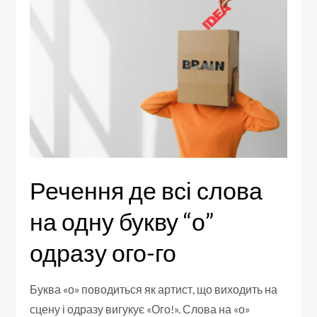
Речення де всі слова
на одну букву “о”
одразу ого-го
Буква «о» поводиться як артист, що виходить на
сцену і одразу вигукує «Ого!». Слова на «о»