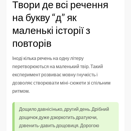
Твори де всі речення
на букву “д” як
маленькі історії з
повторів
Іноді кілька речень на одну літеру
перетворюються на маленький твір. Такий
експеримент розвиває мовну гнучкість і
дозволяє створювати міні-сюжети зі спільним
ритмом.
Дощило давнісінько, другий день. Дрібний
дощичок дуже дзюркотить дратуючи,
дзвенить-давить дощовиця. Дорогою