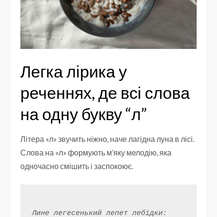
Легка лірика у
реченнях, де всі слова
на одну букву “л”
Літера «л» звучить ніжно, наче лагідна луна в лісі.
Слова на «л» формують м’яку мелодію, яка
одночасно смішить і заспокоює.
Лине легесенький лепет лебідки: