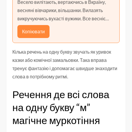
Весело вилітають, вертаючись в Вкраїну,
весняні вівчарики, вільшанки. Вилазять
викручуючись вухасті вужики. Все весніє…
Копіювати
Кілька речень на одну букву звучать як уривок
казки або комічної замальовки. Така вправа
тренує фантазію і допомагає швидше знаходити
слова в потрібному ритмі.
Речення де всі слова
на одну букву “м”
магічне муркотіння