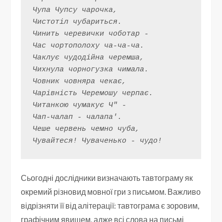
Чупа Чупсу чарочка,
Чистотіл чубариться.
Чинить черевички чоботар -
Час чортополоху ча-ча-ча.
Чаклує чудодійна черемша,
Чихнула чорногузка чимала.
Човник човняра чекає,
Чарівність Черемошу черпає.
Читанкою чумакує Ч" -
Чап-чалап - чалапа'.
Чеше червень чемно чуба,
Чувайтеся! Чуваченько - чудо!
Сьогодні дослідники визначають тавтограму як
окремий різновид мовної гри з письмом. Важливо
відрізняти її від алітерації: тавтограма є зоровим,
графічним явищем, адже всі слова на письмі