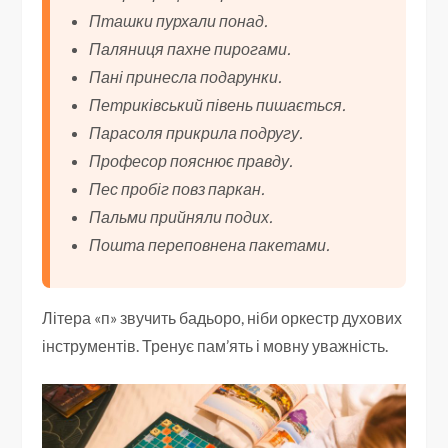
Пташки пурхали понад.
Паляниця пахне пирогами.
Пані принесла подарунки.
Петриківський півень пишається.
Парасоля прикрила подругу.
Професор пояснює правду.
Пес пробіг повз паркан.
Пальми прийняли подих.
Пошта переповнена пакетами.
Літера «п» звучить бадьоро, ніби оркестр духових
інструментів. Тренує пам’ять і мовну уважність.