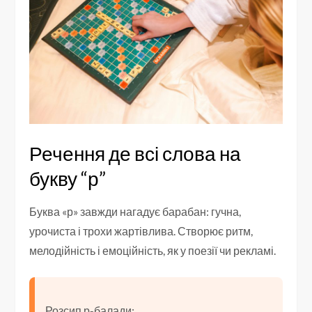
Речення де всі слова на
букву “р”
Буква «р» завжди нагадує барабан: гучна,
урочиста і трохи жартівлива. Створює ритм,
мелодійність і емоційність, як у поезії чи рекламі.
Розсип р-балади: