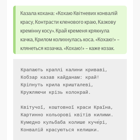
Казала кохана: «Кохаю Квітневих конвалій
красу, Контрасти кленового краю, Казкову
кремінну косу». Край кременя крякнула
качка, Крилом колихнулась коса. «Кохаю!» –
клянеться козачка. «Кохаю!» – каже козак.
Крапають краплі калини криваві,
Кобзар казав кайданам: край!
Кріпнуть крила кришталеві,
Кружляючи крізь колокрай.
Квітучої, коштовної краси Країна,
Картинно кольорові квітів килими.
Кумедно кульбаба колише куче́рі,
Конвалій красуються келишки.