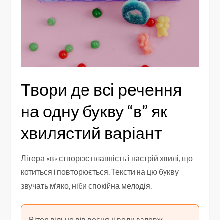
Твори де всі речення
на одну букву “в” як
хвилястий варіант
Літера «в» створює плавність і настрій хвилі, що
котиться і повторюється. Тексти на цю букву
звучать м’яко, ніби спокійна мелодія.
Вітер вільно вів весняні води вздовж