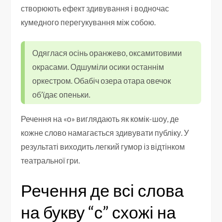
створюють ефект здивування і водночас
кумедного перегукування між собою.
Одяглася осінь оранжево, оксамитовими
окрасами. Одшуміли осики останнім
оркестром. Обабіч озера отара овечок
об’їдає опеньки.
Речення на «о» виглядають як комік-шоу, де
кожне слово намагається здивувати публіку. У
результаті виходить легкий гумор із відтінком
театральної гри.
Речення де всі слова
на букву “с” схожі на