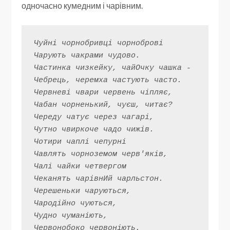
одночасно кумедним і чарівним.
Чуйні чорнобривці чорноброві
Чарують чакрами чудово.
Частинка чизкейку, чайОчку чашка -
Чебрець, черемха частують часто.
Червневі чвари червень чіпляє,
Чабан чорненький, чуєш, читає?
Череду чатує через чагарі,
Чутно чвиркоче чадо чижів.
Чотири чаплі чепурні
Чавлять чорноземом черв'яків,
Чалі чайки четвергом
Чеканять чарівнИй чарльстон.
Черешеньки чаруються,
Чародійно чуються,
Чудно чуманіють,
Червонобоко червоніють.