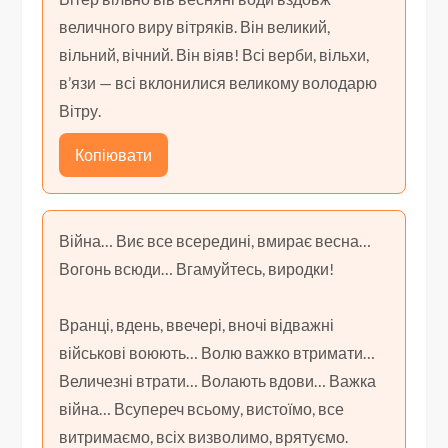
величного виру вітряків. Він великий,
вільний, вічний. Він віяв! Всі верби, вільхи,
в’язи — всі вклонилися великому володарю
Вітру.
Копіювати
Війна… Виє все всередині, вмирає весна…
Вогонь всюди… Вгамуйтесь, виродки!
Вранці, вдень, ввечері, вночі відважні
військові воюють… Волю важко втримати…
Величезні втрати… Волають вдови… Важка
війна… Всупереч всьому, вистоїмо, все
витримаємо, всіх визволимо, врятуємо.