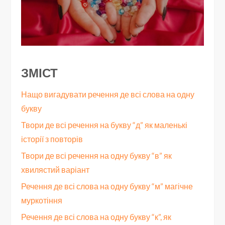
ЗМІСТ
Нащо вигадувати речення де всі слова на одну
букву
Твори де всі речення на букву “д” як маленькі
історії з повторів
Твори де всі речення на одну букву “в” як
хвилястий варіант
Речення де всі слова на одну букву “м” магічне
муркотіння
Речення де всі слова на одну букву “к”, як