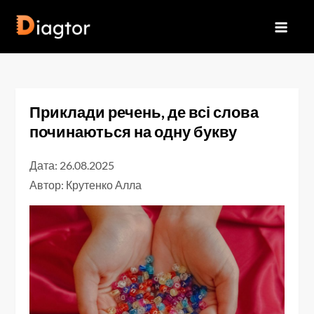
Перейти
до
Diagtor
вмісту
Приклади речень, де всі слова
починаються на одну букву
Дата: 26.08.2025
Автор:
Крутенко Алла