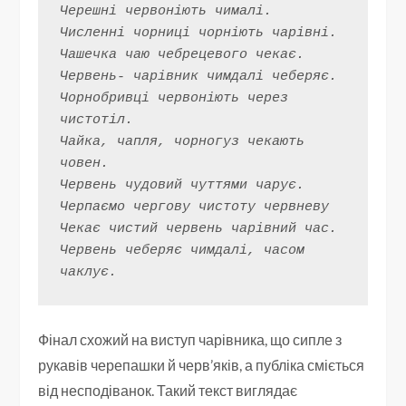
Черешні червоніють чималі.
Численні чорниці чорніють чарівні.
Чашечка чаю чебрецевого чекає.
Червень- чарівник чимдалі чеберяє.
Чорнобривці червоніють через 
чистотіл.
Чайка, чапля, чорногуз чекають 
човен.
Червень чудовий чуттями чарує.
Черпаємо чергову чистоту червневу
Чекає чистий червень чарівний час.
Червень чеберяє чимдалі, часом 
чаклує.
Фінал схожий на виступ чарівника, що сипле з
рукавів черепашки й черв’яків, а публіка сміється
від несподіванок. Такий текст виглядає