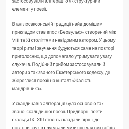
застосовували алітерацію як структурний
елемент у поезії.
В англосаксонській традиції найвідомішим
прикладом став епос
«
Беовульф», створений між
VIII та XI століттями невідомим автором. У цьому
творі ритм і звучання будуються саме на повторі
приголосних, що допомагало утримувати увагу
слухачів. Подібний прийом застосовували й
автори з так званого Екзетерського кодексу, де
збереглися поезії на кшталт «Жалість
мандрівника».
У скандинавів алітерація була основою так
званої скальдичної поезії. Придворні поети-
скальди IX–XIII століть складали вірші, де
повтори звуків слугували музикою для вух воїнів