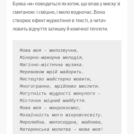
Буква «м» поводиться як котик, що впав у миску зі
сметаною: і смішно, і мило водночас. Вона
створює ефект муркотіння в тексті, а читач
ловить відчуття затишку й комічної теплоти.
Мова моя – милозвучна,
Мінорно-мажорна мелодія,
Магічно-містична музика.
Мереживом мрій майорить.
Мистецтво майстерно мовити,
Многогранно, мрійливо мислити.
Могутність мудрості минулого –
Місточок міцний майбуття.
Мова моя – макрокосмос,
Мозаїчність мого мікровсесвіту.
Миролюбна, милосердна, майлива,
Материнська молитва – мова моя!