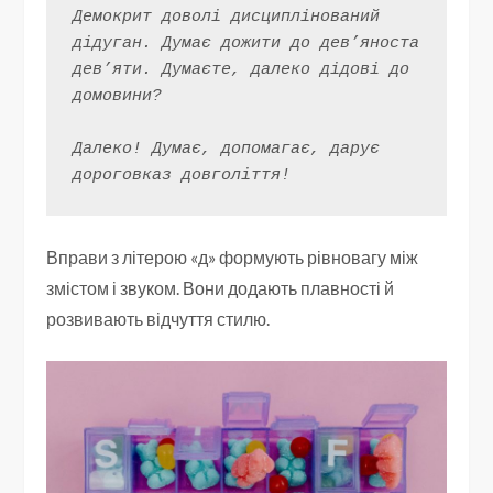
Демокрит доволі дисциплінований 
дідуган. Думає дожити до дев’яноста 
дев’яти. Думаєте, далеко дідові до 
домовини?
Далеко! Думає, допомагає, дарує 
дороговказ довголіття!
Вправи з літерою «д» формують рівновагу між
змістом і звуком. Вони додають плавності й
розвивають відчуття стилю.