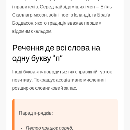
і правителів. Серед найвідоміших імен — Еґіль
Скаллагрімссон, воїн і поет з Ісландії, та Браґа
Боддасон, якого традиція вважає першим
відомим скальдом.
Речення де всі слова на
одну букву “п”
Іноді буква «п» поводиться як справжній гурток
позитиву. Покращує асоціативне мислення і
розширює словниковий запас.
Парад п-рядків:
Петро працює поряд.