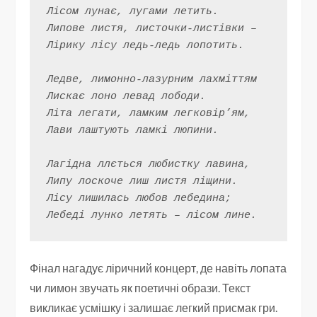
Лісом лунає, лугами летить.
Липове листя, листочки-листівки –
Лірику лісу ледь-ледь лопотить.
Ледве, лимонно-лазурним лахміттям
Лискає лоно левад лободи.
Літа легати, ламким легковір’ям,
Лави лаштують ламкі люпини.
Лагідна ллється любистку лавина,
Липу лоскоче лиш листя ліщини.
Лісу лишилась любов лебедина;
Лебеді лунко летять – лісом лине.
Фінал нагадує ліричний концерт, де навіть лопата
чи лимон звучать як поетичні образи. Текст
викликає усмішку і залишає легкий присмак гри.