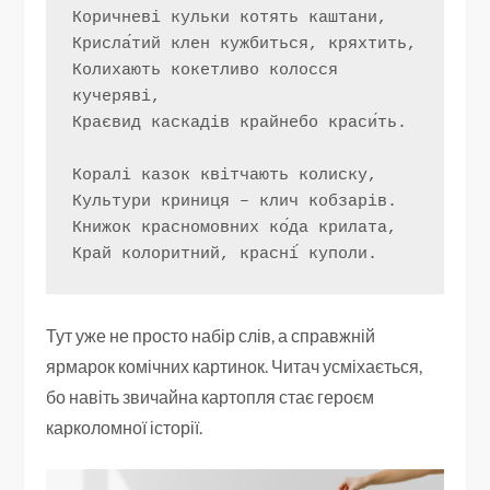
Коричневі кульки котять каштани,
Крисла́тий клен кужбиться, кряхтить,
Колихають кокетливо колосся 
кучеряві,
Краєвид каскадів крайнебо краси́ть.
Коралі казок квітчають колиску,
Культури криниця – клич кобзарів.
Книжок красномовних ко́да крилата,
Край колоритний, красні́ куполи.
Тут уже не просто набір слів, а справжній
ярмарок комічних картинок. Читач усміхається,
бо навіть звичайна картопля стає героєм
карколомної історії.