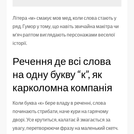
Літера «м» смакує мов мед, коли слова стають у
ряд. Гумор у тому, що навіть звичайна макітра чи
м’яч раптом виглядають персонажами веселої
історії.
Речення де всі слова
на одну букву “к”, як
карколомна компанія
Коли буква «к» бере владу в реченні, слова
починають стрибати, наче кури на гарячому
дворі. Усе крутиться, калатає й змагається за
увагу, перетворюючи фразу на маленький скетч.