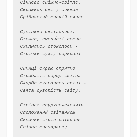
Січневе сніжно-світле.
Серпанок снігу сонний
Сріблястий спокій сипле.
Суцільно світлокосі:
Стежки, смоли́сті сосни.
Схилились стоколоси -
Стрічки сухі, серйозні.
Синиці скраю спритно
Стрибають серед світла.
Скарби сховались ситні -
Свята суворість світу.
Стрілою спурхне-скочить
Сполоханий світанком,
Синичий стрій співочий
Співає спозаранку.