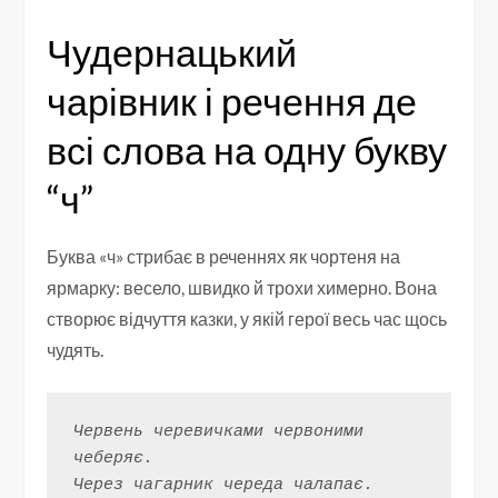
Чудернацький
чарівник і речення де
всі слова на одну букву
“ч”
Буква «ч» стрибає в реченнях як чортеня на
ярмарку: весело, швидко й трохи химерно. Вона
створює відчуття казки, у якій герої весь час щось
чудять.
Червень черевичками червоними 
чеберяє.
Через чагарник череда чалапає.