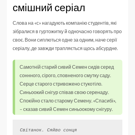
смішний серіал
Слова на «с» нагадують компанію студентів, які
зібралися в гуртожитку й одночасно говорять про
своє. Вони сиплються одне за одним, наче серії
серіалу, де завжди трапляється щось абсурдне.
Самотній старий сивий Семен сидів серед
соннного, сірого, сповненого смутку саду.
Серце старого стривожено стукотіло.
Синьоокий снігур співав свою серенаду.
Спокійно стало старому Семену. «Спасибі»,
– сказав сивий Семен синьоокому снігуру.
Світанок. Сяйво сонця