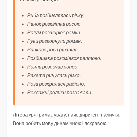
Риба роздивлялась річку.
Ранок розквітав росою.
Розум розширює рамки.
Руки розгорнули роман.
Ранкова роса ряхтіла.
Розбишака розсміявся раптово.
Рояль розпочав рондо.
Ракета ринулась різко.
Роза розкрилася радісно.
Рекламні ролики розважали.
Літера «р» тримає увагу, наче диригент палички.
Вона робить мову динамічною і яскравою.