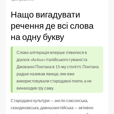
Нащо вигадувати
речення де всі слова
на одну букву
Слово алітерація вперше з’явилося в
діалозі «Actius» італійського гуманіста
Джованні Понтана в 15‑му столітті. Понтана
радше називав явище, яке вже
використовували стародавні поети, а не
винаходив гру саму.
Стародавні культури — англо‑саксонська,
скандинавська, давньоанглійська — активно