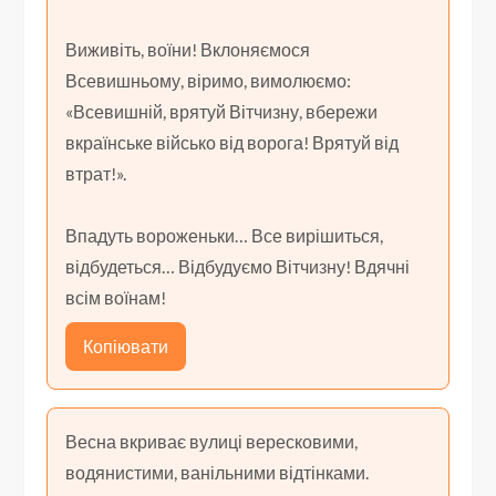
Виживіть, воїни! Вклоняємося
Всевишньому, віримо, вимолюємо:
«Всевишній, врятуй Вітчизну, вбережи
вкраїнське військо від ворога! Врятуй від
втрат!».
Впадуть вороженьки… Все вирішиться,
відбудеться… Відбудуємо Вітчизну! Вдячні
всім воїнам!
Копіювати
Весна вкриває вулиці вересковими,
водянистими, ванільними відтінками.