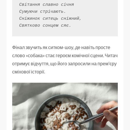
Світання славно січня
Сумуючи стрічають.
Сніжинок ситець сніжний,
Святково сонцем сяє.
Фінал звучить як ситком-шоу, де навіть просте
слово «собака» стає героєм комічної сцени. Читач
отримує відчуття, що його запросили на прем’єру
сміхової історії.