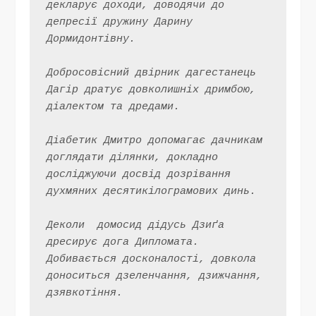
декларує доходи, доводячи до 
депресії дружину Дарину 
Дормидонтівну.
Добросовісний двірник дагестанець 
Дагір дратує довколишніх дримбою, 
діалектом та дредами.
Діабетик Дмитро допомагає дачникам 
доглядати ділянки, докладно 
досліджуючи досвід дозрівання 
духмяних десятикілограмових динь.
Деколи  домосид дідусь Дзиґа 
дресирує дога Дипломата. 
Добивається досконалості, довкола 
доноситься дзеленчання, дзижчання, 
дзявкотіння.