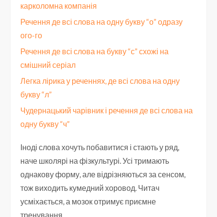
карколомна компанія
Речення де всі слова на одну букву “о” одразу
ого-го
Речення де всі слова на букву “с” схожі на
смішний серіал
Легка лірика у реченнях, де всі слова на одну
букву “л”
Чудернацький чарівник і речення де всі слова на
одну букву “ч”
Іноді слова хочуть побавитися і стають у ряд,
наче школярі на фізкультурі. Усі тримають
однакову форму, але відрізняються за сенсом,
тож виходить кумедний хоровод. Читач
усміхається, а мозок отримує приємне
тренування.