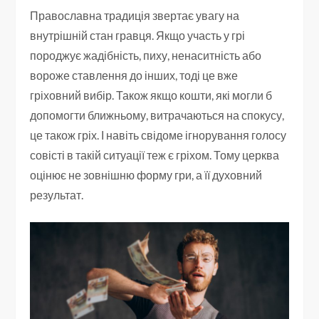
Православна традиція звертає увагу на
внутрішній стан гравця. Якщо участь у грі
породжує жадібність, пиху, ненаситність або
вороже ставлення до інших, тоді це вже
гріховний вибір. Також якщо кошти, які могли б
допомогти ближньому, витрачаються на спокусу,
це також гріх. І навіть свідоме ігнорування голосу
совісті в такій ситуації теж є гріхом. Тому церква
оцінює не зовнішню форму гри, а її духовний
результат.