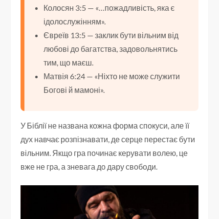
Колосян 3:5 — «…пожадливість, яка є
ідолослужінням».
Євреїв 13:5 — заклик бути вільним від
любові до багатства, задовольнятись
тим, що маєш.
Матвія 6:24 — «Ніхто не може служити
Богові й мамоні».
У Біблії не названа кожна форма спокуси, але її
дух навчає розпізнавати, де серце перестає бути
вільним. Якщо гра починає керувати волею, це
вже не гра, а зневага до дару свободи.