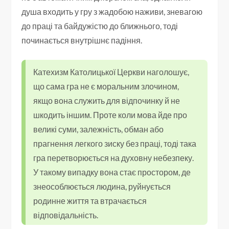
душа входить у гру з жадобою наживи, зневагою
до праці та байдужістю до ближнього, тоді
починається внутрішнє падіння.
Катехизм Католицької Церкви наголошує,
що сама гра не є моральним злочином,
якщо вона служить для відпочинку й не
шкодить іншим. Проте коли мова йде про
великі суми, залежність, обман або
прагнення легкого зиску без праці, тоді така
гра перетворюється на духовну небезпеку.
У такому випадку вона стає простором, де
знеособлюється людина, руйнується
родинне життя та втрачається
відповідальність.