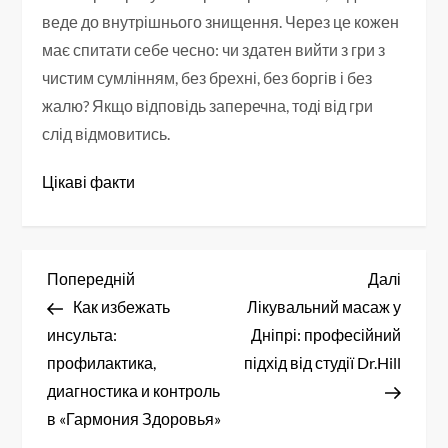
веде до внутрішнього знищення. Через це кожен
має спитати себе чесно: чи здатен вийти з гри з
чистим сумлінням, без брехні, без боргів і без
жалю? Якщо відповідь заперечна, тоді від гри
слід відмовитись.
Цікаві факти
Н
Попередній
Насту
Попередній
Далі
запис
запис
Как избежать
Лікувальний масаж у
а
инсульта:
Дніпрі: професійний
в
профилактика,
підхід від студії Dr.Hill
диагностика и контроль
і
в «Гармония Здоровья»