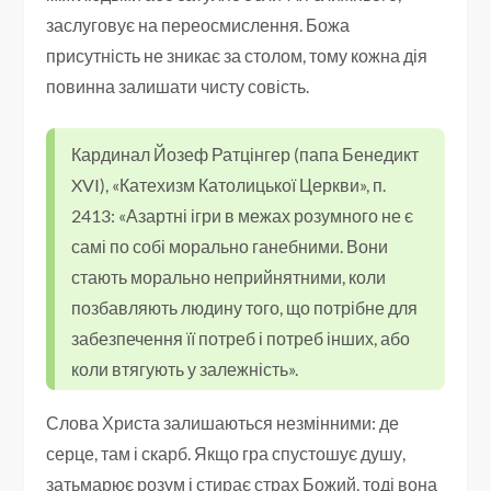
заслуговує на переосмислення. Божа
присутність не зникає за столом, тому кожна дія
повинна залишати чисту совість.
Кардинал Йозеф Ратцінгер (папа Бенедикт
XVI), «Катехизм Католицької Церкви», п.
2413: «Азартні ігри в межах розумного не є
самі по собі морально ганебними. Вони
стають морально неприйнятними, коли
позбавляють людину того, що потрібне для
забезпечення її потреб і потреб інших, або
коли втягують у залежність».
Слова Христа залишаються незмінними: де
серце, там і скарб. Якщо гра спустошує душу,
затьмарює розум і стирає страх Божий, тоді вона