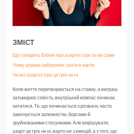
ЗМІСТ
Що говорить Біблія про азартні ігри та які саме
Чому церква забороняє грати в карти
Чи всі азартні ігри це гріх чи ні
Коли життя перетворюється на ставку, а виграш
затьмарює совість, внутрішній компас починає
хитатися. Те, що починається з розваги, часто
закінчується залежністю, боргами й
зруйнованими стосунками. Але вирішувати,
азарт це гріх чи ні, варто не з емоцій, а з того, що