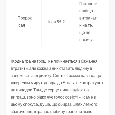
Питання:
навіщо
Пророк
витрачат
Ісая 55:2
Ісая
и на те,
що не
насичує
Жодна гра на гроші не починається з бажання
втратити, але кожна з них ставить людину в
залежність від ризику. Святе Письмо навчає, що
джерелом миру є довіра до Бога, а не розрахунок
на випадок. Там, де серце живе надією на
виграш, воно рідко чує голос совісті – і саме в
цьому спокуса. Душа, що обирає шлях легкого
збагачення, втрачає глибину і рано чи пізно