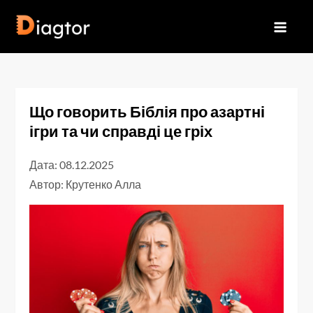
Перейти
до
Diagtor
вмісту
Що говорить Біблія про азартні
ігри та чи справді це гріх
Дата: 08.12.2025
Автор:
Крутенко Алла