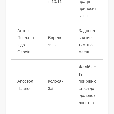
ті 13:11
праця
приносит
ь ріст
Автор
Задовол
Посланн
Євреїв
ьнятися
я до
13:5
тим, що
Євреїв
маєш
Жадібніс
ть
Апостол
Колосян
прирівню
Павло
3:5
ється до
ідолопок
лонства