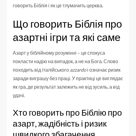
говорить Біблія і як це тлумачить церква.
Що говорить Біблія про
азартні ігри та які саме
Азарт у біблійному розумінні – це спокуса
покласти надію на випадок, а не на Бога. Слово
походить від італійського
azzardo
і означає ризик
заради виграшу без праці. У практиці це виглядає
як гра, де результат залежить не від зусиль, а від
удачі.
Хто говорить про Біблію про
азарт, жадібність і ризик
швидкого збагачення