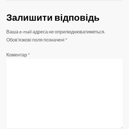
г
а
Залишити відповідь
ц
Ваша e-mail адреса не оприлюднюватиметься.
і
Обов’язкові поля позначені
*
я
Коментар
*
з
а
п
и
с