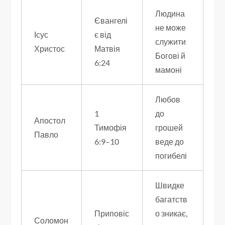
Людина
Євангелі
не може
Ісус
є від
служити
Христос
Матвія
Богові й
6:24
мамоні
Любов
1
до
Апостол
Тимофія
грошей
Павло
6:9–10
веде до
погибелі
Швидке
багатств
Приповіс
о зникає,
Соломон