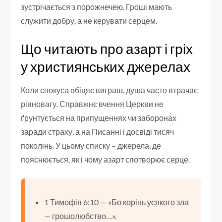
зустрічається з порожнечею. Гроші мають
служити добру, а не керувати серцем.
Що читають про азарт і гріх
у християнських джерелах
Коли спокуса обіцяє виграш, душа часто втрачає
рівновагу. Справжнє вчення Церкви не
ґрунтується на припущеннях чи заборонах
заради страху, а на Писанні і досвіді тисяч
поколінь. У цьому списку – джерела, де
пояснюється, як і чому азарт спотворює серце.
1 Тимофія 6:10 — «Бо корінь усякого зла
— грошолюбство…».