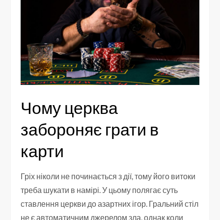
Чому церква
забороняє грати в
карти
Гріх ніколи не починається з дії, тому його витоки
треба шукати в намірі. У цьому полягає суть
ставлення церкви до азартних ігор. Гральний стіл
не є автоматичним джерелом зла, однак коли