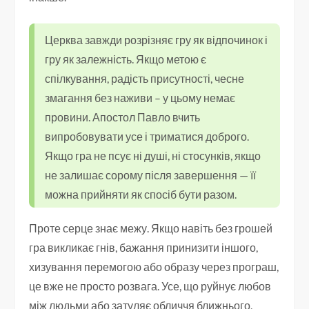
Церква завжди розрізняє гру як відпочинок і
гру як залежність. Якщо метою є
спілкування, радість присутності, чесне
змагання без наживи – у цьому немає
провини. Апостол Павло вчить
випробовувати усе і триматися доброго.
Якщо гра не псує ні душі, ні стосунків, якщо
не залишає сорому після завершення — її
можна прийняти як спосіб бути разом.
Проте серце знає межу. Якщо навіть без грошей
гра викликає гнів, бажання принизити іншого,
хизування перемогою або образу через програш,
це вже не просто розвага. Усе, що руйнує любов
між людьми або затуляє обличчя ближнього,