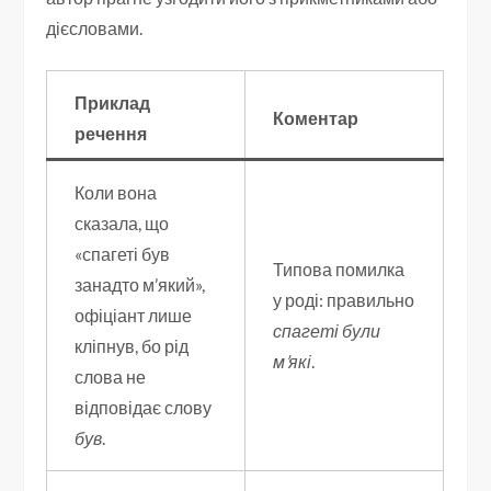
дієсловами.
Приклад
Коментар
речення
Коли вона
сказала, що
«спагеті був
Типова помилка
занадто м’який»,
у роді: правильно
офіціант лише
спагеті були
кліпнув, бо рід
м’які
.
слова не
відповідає слову
був
.