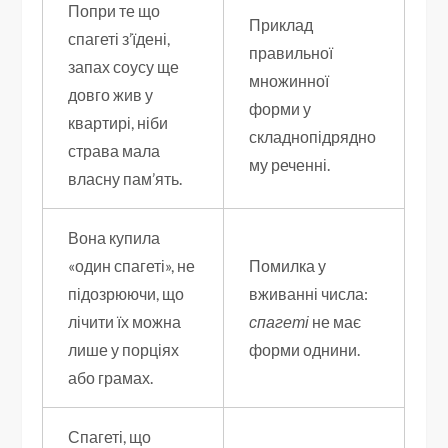
Попри те що
Приклад
спагеті з’їдені,
правильної
запах соусу ще
множинної
довго жив у
форми у
квартирі, ніби
складнопідрядно
страва мала
му реченні.
власну пам’ять.
Вона купила
«один спагеті», не
Помилка у
підозрюючи, що
вживанні числа:
лічити їх можна
спагеті
не має
лише у порціях
форми однини.
або грамах.
Спагеті, що