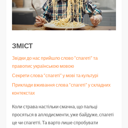
ЗМІСТ
Звідки до нас прийшло слово “спагеті” та
правопис українською мовою
Секрети слова “спагеті” у мові та культурі
Приклади вживання слова “спагеті” у складних
контекстах
Коли страва настільки смачна, що пальці
просяться в аплодисменти, уже байдуже, спагеті
це чи спагетті. Та варто лише спробувати