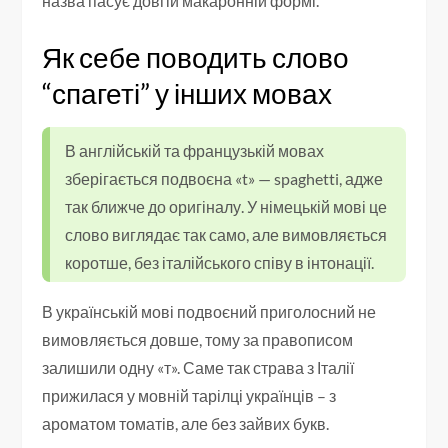
назва пасує довгій макаронній формі.
Як себе поводить слово
“спагеті” у інших мовах
В англійській та французькій мовах
зберігається подвоєна «t» — spaghetti, адже
так ближче до оригіналу. У німецькій мові це
слово виглядає так само, але вимовляється
коротше, без італійського співу в інтонації.
В українській мові подвоєний приголосний не
вимовляється довше, тому за правописом
залишили одну «т». Саме так страва з Італії
прижилася у мовній тарілці українців – з
ароматом томатів, але без зайвих букв.