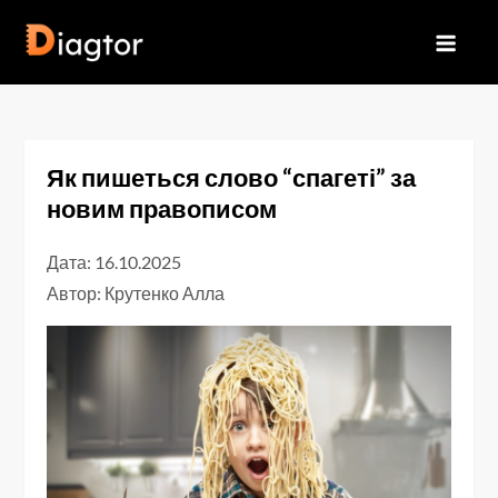
Перейти
до
Diagtor
вмісту
Як пишеться слово “спагеті” за
новим правописом
Дата: 16.10.2025
Автор:
Крутенко Алла