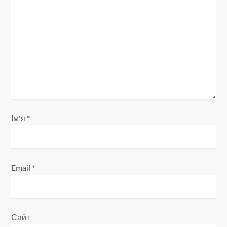
з
а
п
и
с
Ім'я
*
і
в
Email
*
Сайт