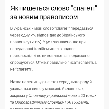
Як пишеться слово “спагеті”
за новим правописом
В українській мові слово “спагеті” передається
через одну «т», відповідно до Українського
правопису (2019). У §87 зазначено, що при
передаванні італійських слів подвоєні
приголосні, які не вимовляються подовжено,
спрощуються. Отже, правильно писати спагеті, а
не “спагетті”.
Назва належить до неістот середнього роду й
уживається лише у множині. У словниках,
зокрема у
Словнику української мови
в 20 томах
та
Орфографічному словнику НАН України
,
подано саме варіант спагеті як єдино