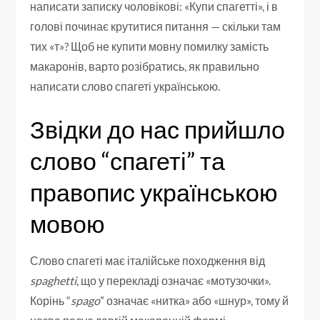
написати записку чоловікові: «Купи спагетті», і в
голові починає крутитися питання — скільки там
тих «т»? Щоб не купити мовну помилку замість
макаронів, варто розібратись, як правильно
написати слово спагеті українською.
Звідки до нас прийшло
слово “спагеті” та
правопис українською
мовою
Слово спагеті має італійське походження від
spaghetti
, що у перекладі означає «мотузочки».
Корінь “
spago
” означає «нитка» або «шнур», тому й