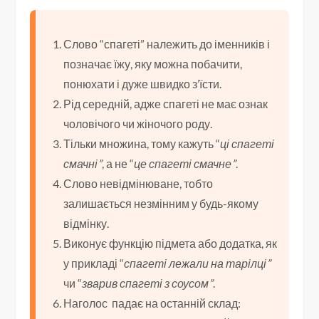
Слово “спагеті” належить до іменників і
позначає їжу, яку можна побачити,
понюхати і дуже швидко з’їсти.
Рід середній, адже спагеті не має ознак
чоловічого чи жіночого роду.
Тільки множина, тому кажуть “
ці спагеті
смачні”
, а не “
це спагеті смачне”
.
Слово невідмінюване, тобто
залишається незмінним у будь-якому
відмінку.
Виконує функцію підмета або додатка, як
у прикладі “
спагеті лежали на тарілці”
чи “
зварив спагеті з соусом”
.
Наголос падає на останній склад: