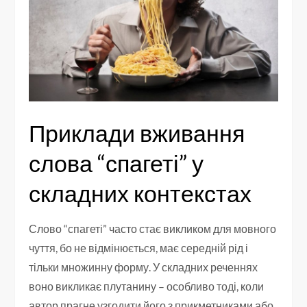
Приклади вживання
слова “спагеті” у
складних контекстах
Слово “спагеті” часто стає викликом для мовного
чуття, бо не відмінюється, має середній рід і
тільки множинну форму. У складних реченнях
воно викликає плутанину – особливо тоді, коли
автор прагне узгодити його з прикметниками або