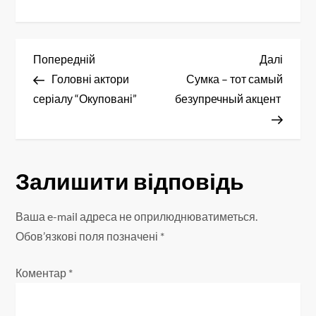
Н
Попередній
Насту
Попередній
Далі
запис
запис
Головні актори
Сумка – тот самый
а
серіалу “Окуповані”
безупречный акцент
в
і
Залишити відповідь
г
а
Ваша e-mail адреса не оприлюднюватиметься.
Обов’язкові поля позначені
*
ц
Коментар
*
і
я