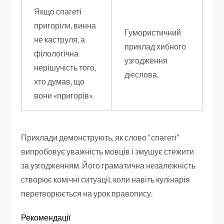
Якщо спагеті
пригоріли, винна
Гумористичний
не каструля, а
приклад хибного
філологічна
узгодження
нерішучість того,
дієслова.
хто думав, що
вони «пригорів».
Приклади демонструють, як слово “спагеті”
випробовує уважність мовців і змушує стежити
за узгодженням. Його граматична незалежність
створює комічні ситуації, коли навіть кулінарія
перетворюється на урок правопису.
Рекомендації