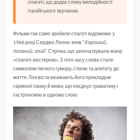
спагетí, що додає слову мелодійності
італійського звучання.
Фільми так само зробили спагеті відомими: у
1966 році Серджо Леоне зняв “
Хороший,
поганий, злий
“. Стрічка, що започаткувала жанр
«спагеті-вестернів». З того часу слово стало
символом легкого гумору, стилю та апетиту до
життя. Лінгвісти вважають його прикладом
гармонії смаку й мови, що поєднує граматику і
гастрономію в одному слові.