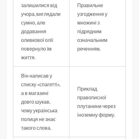
залишилися від
Правильне
учора, виглядали
узгодження у
сумно, але
множині з
додавання
підрядним
оливкової олії
означальним
повернуло їм
реченням.
життя.
Він написав у
списку «спагетті»,
Приклад
а в магазині
правописної
довго шукав,
плутанини через
чому українська
іноземну форму.
полиця не знає
такого слова.