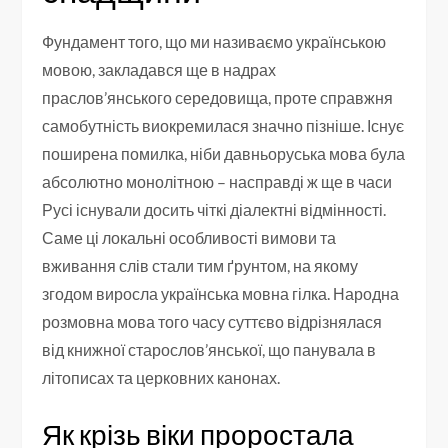
Фундамент того, що ми називаємо українською
мовою, закладався ще в надрах
праслов’янського середовища, проте справжня
самобутність виокремилася значно пізніше. Існує
поширена помилка, ніби давньоруська мова була
абсолютно монолітною – насправді ж ще в часи
Русі існували досить чіткі діалектні відмінності.
Саме ці локальні особливості вимови та
вживання слів стали тим ґрунтом, на якому
згодом виросла українська мовна гілка. Народна
розмовна мова того часу суттєво відрізнялася
від книжної старослов’янської, що панувала в
літописах та церковних канонах.
Як крізь віки проростала