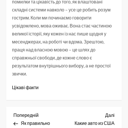
помилки та цікавість до того, як влаштовані
складні системи навколо – усе це робить розум
гострим. Коли ми починаємо говорити
усвідомлено, мова оживає. Вона стає частиною
великої історії, яку кожен із нас пише щодня у
месенджерах, на роботі чи вдома. Зрештою,
праця над власною мовою – це шлях до
справжньої свободи, де кожне слово є
результатом внутрішнього вибору, а не простої
звички.
Цікаві факти
Н
Попередній
Насту
Попередній
Далі
запис
запис
Як правильно
Какие авто из США