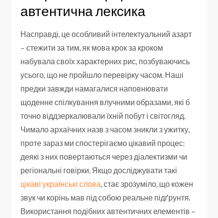
автентична лексика
Насправді, це особливий інтелектуальний азарт
– стежити за тим, як мова крок за кроком
набувала своїх характерних рис, позбуваючись
усього, що не пройшло перевірку часом. Наші
предки завжди намагалися наповнювати
щоденне спілкування влучними образами, які б
точно віддзеркалювали їхній побут і світогляд.
Чимало архаїчних назв з часом зникли з ужитку,
проте зараз ми спостерігаємо цікавий процес:
деякі з них повертаються через діалектизми чи
регіональні говірки. Якщо досліджувати такі
цікаві українські слова
, стає зрозуміло, що кожен
звук чи корінь мав під собою реальне підґрунтя.
Використання подібних автентичних елементів –