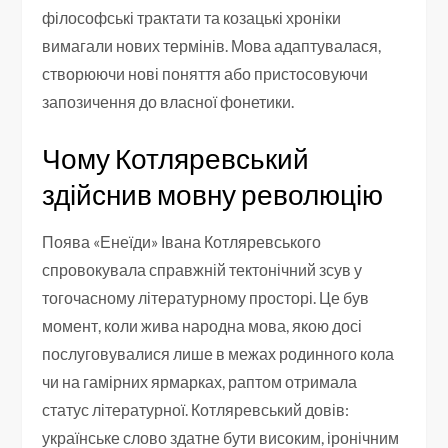
філософські трактати та козацькі хроніки
вимагали нових термінів. Мова адаптувалася,
створюючи нові поняття або пристосовуючи
запозичення до власної фонетики.
Чому Котляревський
здійснив мовну революцію
Поява «Енеїди» Івана Котляревського
спровокувала справжній тектонічний зсув у
тогочасному літературному просторі. Це був
момент, коли жива народна мова, якою досі
послуговувалися лише в межах родинного кола
чи на гамірних ярмарках, раптом отримала
статус літературної. Котляревський довів:
українське слово здатне бути високим, іронічним