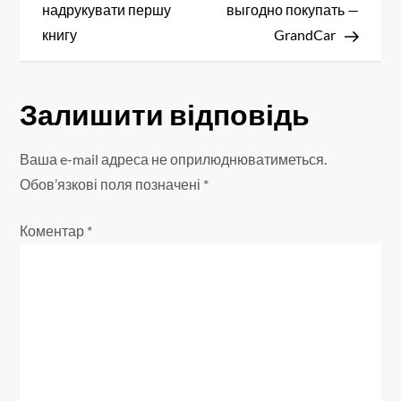
а
надрукувати першу
выгодно покупать —
в
книгу
GrandCar
і
Залишити відповідь
г
а
Ваша e-mail адреса не оприлюднюватиметься.
Обов’язкові поля позначені
*
ц
Коментар
*
і
я
з
а
п