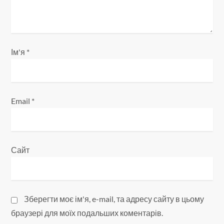
и
с
Ім'я
*
і
в
Email
*
Сайт
Зберегти моє ім'я, e-mail, та адресу сайту в цьому
браузері для моїх подальших коментарів.