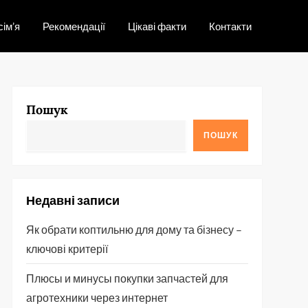
сім’я
Рекомендації
Цікаві факти
Контакти
Пошук
ПОШУК
Недавні записи
Як обрати коптильню для дому та бізнесу –
ключові критерії
Плюсы и минусы покупки запчастей для
агротехники через интернет