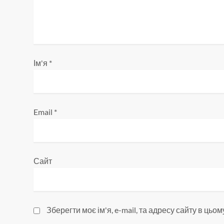
а
п
и
Ім'я
*
с
і
Email
*
в
Сайт
Зберегти моє ім'я, e-mail, та адресу сайту в ць