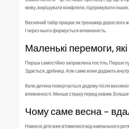
мову, вирішувати конфлікти, підтримувати інших
Весняний табір працює як тренажер дорослого жит
І через нього формується впевненість.
Маленькі перемоги, які
Перша самостійно заправлена постіль. Перше пуб
Здається, дрібниці. Але саме вони додають внутр
Коли дитина повертається додому після весняног
впевненості. Менше страху перед новим. Більше 
Чому саме весна – вд
Навесні діти вже втомилися від навчального рит