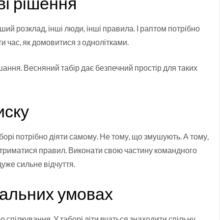
ві рішення
нший розклад, інші люди, інші правила. І раптом потрібно
и час, як домовитися з однолітками.
шання. Весняний табір дає безпечний простір для таких
иску
орі потрібно діяти самому. Не тому, що змушують. А тому,
Дотриматися правил. Виконати свою частину командного
дуже сильне відчуття.
еальних умовах
о спілкування. У таборі діти вчаться знаходити спільну