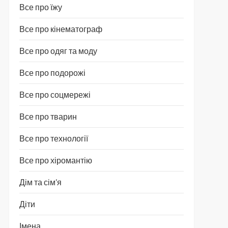
Все про їжу
Все про кінематограф
Все про одяг та моду
Все про подорожі
Все про соцмережі
Все про тварин
Все про технології
Все про хіромантію
Дім та сім’я
Діти
Імена