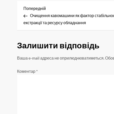
Н
Попередній
Попередній
запис
Очищення кавомашини як фактор стабільнос
а
екстракції та ресурсу обладнання
в
і
Залишити відповідь
г
Ваша e-mail адреса не оприлюднюватиметься.
Обов
а
Коментар
*
ц
і
я
з