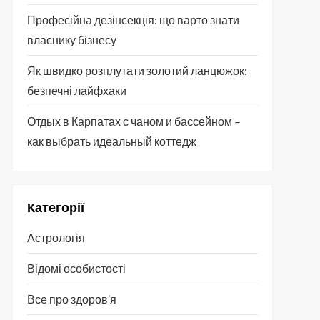
Професійна дезінсекція: що варто знати
власнику бізнесу
Як швидко розплутати золотий ланцюжок:
безпечні лайфхаки
Отдых в Карпатах с чаном и бассейном –
как выбрать идеальный коттедж
Категорії
Астрологія
Відомі особистості
Все про здоров’я