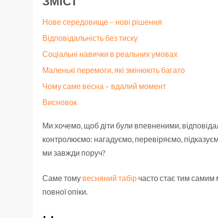
ЗМІСТ
Нове середовище – нові рішення
Відповідальність без тиску
Соціальні навички в реальних умовах
Маленькі перемоги, які змінюють багато
Чому саме весна – вдалий момент
Висновок
Ми хочемо, щоб діти були впевненими, відповіда
контролюємо: нагадуємо, перевіряємо, підказуємо
ми завжди поруч?
Саме тому
весняний табір
часто стає тим самим м
повної опіки.