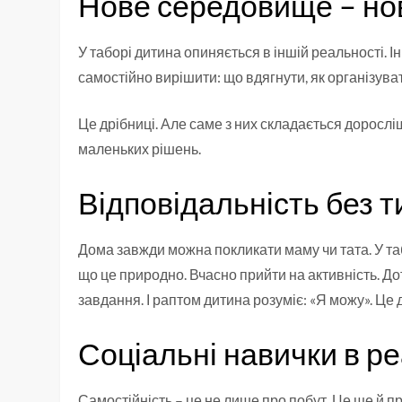
Нове середовище – но
У таборі дитина опиняється в іншій реальності. І
самостійно вирішити: що вдягнути, як організуват
Це дрібниці. Але саме з них складається дорослі
маленьких рішень.
Відповідальність без т
Дома завжди можна покликати маму чи тата. У таб
що це природно. Вчасно прийти на активність. 
завдання. І раптом дитина розуміє: «Я можу». Це 
Соціальні навички в р
Самостійність – це не лише про побут. Це ще й пр