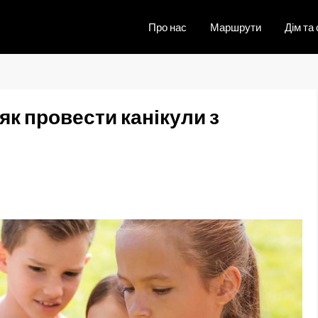
Про нас
Маршрути
Дім та 
 як провести канікули з