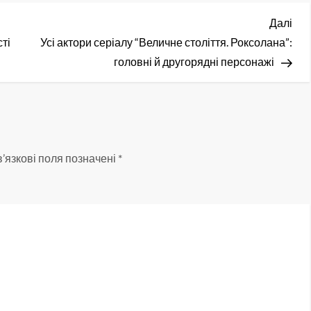
Нас
Далі
зап
ті
Усі актори серіалу “Величне століття. Роксолана”:
головні й другорядні персонажі
’язкові поля позначені
*